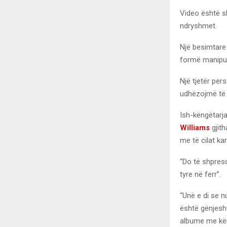
Video është s
ndryshmet.
Një besimtare 
formë manipuli
Një tjetër per
udhëzojmë të 
Ish-këngëtarj
Williams
gjit
me të cilat ka
“Do të shpreso
tyre në ferr”.
“Unë e di se n
është gënjesht
albume me kën