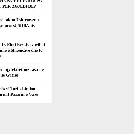
0D, KORRIDORI 8 PO
 PËR ZGJEDHJE?
 në takim Ushtruesen e
adores së SHBA-së,
 Dr. Elmi Berisha zhvilloi
inë e Shkencave dhe të
s
on qytetarët me rastin e
 së Gucisë
ës së Tuzit, Lindon
arisht Pazarin e Verës