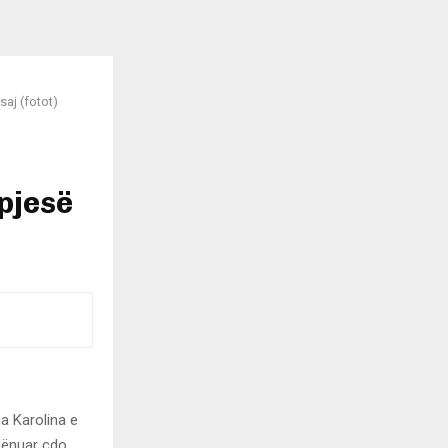
saj (fotot)
 pjesë
a Karolina e
 dënuar çdo