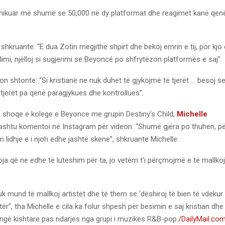
hikuar më shumë se 50,000 në dy platformat dhe reagimet kanë qen
shkruante: “E dua Zotin megjithë shpirt dhe bekoj emrin e tij, por kjo
mi, njëlloj si sugjerimi se Beyoncé po shfrytëzon platformës e saj”.
son shtonte: “Si kristianë ne nuk duhet të gjykojmë të tjerët … besoj 
tjerët pa qenë paragjykues dhe kontrollues”.
a shoqe e kolege e Beyonce me grupin Destiny’s Child,
Michelle
hashtu komentoi në Instagram për videon: “Shumë gjëra po thuhen, p
m lidhje e i njoh edhe jashtë skene”, shkruante Michelle.
ja që ne edhe të luteshim për ta, jo vetëm t’i përçmojmë e të mallko
uk mund të mallkoj artistët dhe të them se ‘dëshiroj të bien të vdekur pë
ër”, tha Michelle e cila ka folur shpesh për besimin e saj kristian dhe
gë kishtare pas ndarjes nga grupi i muzikës R&B-pop.
/DailyMail.co