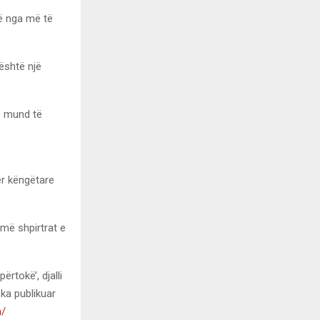
ë nga më të
 është një
se mund të
ër këngëtare
jmë shpirtrat e
rtokë’, djalli
 ka publikuar
m/