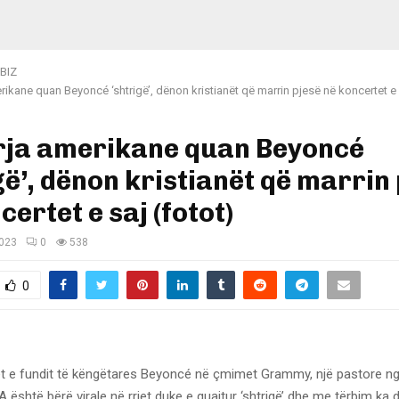
BIZ
rikane quan Beyoncé ‘shtrigë’, dënon kristianët që marrin pjesë në koncertet e 
rja amerikane quan Beyoncé
gë’, dënon kristianët që marrin
certet e saj (fotot)
2023
0
538
0
ret e fundit të këngëtares Beyoncé në çmimet Grammy, një pastore ng
 është bërë virale në rrjet duke e quajtur ‘shtrigë’ dhe me tërbim ka