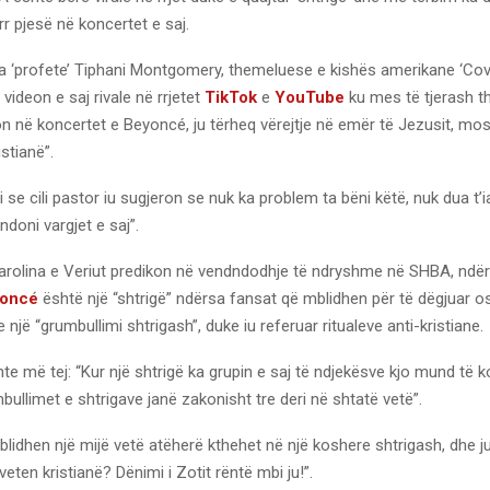
rr pjesë në koncertet e saj.
ra ‘profete’ Tiphani Montgomery, themeluese e kishës amerikane ‘Cov
videon e saj rivale në rrjetet
TikTok
e
YouTube
ku mes të tjerash th
n në koncertet e Beyoncé, ju tërheq vërejtje në emër të Jezusit, mos
stianë”.
i se cili pastor iu sugjeron se nuk ka problem ta bëni këtë, nuk dua t’ia 
ndoni vargjet e saj”.
Karolina e Veriut predikon në vendndodhje të ndryshme në SHBA, ndë
once
́ është një “shtrigë” ndërsa fansat që mblidhen për të dëgjuar
e një “grumbullimi shtrigash”, duke iu referuar ritualeve anti-kristiane.
te më tej: “Kur një shtrigë ka grupin e saj të ndjekësve kjo mund të 
ullimet e shtrigave janë zakonisht tre deri në shtatë vetë”.
blidhen një mijë vetë atëherë kthehet në një koshere shtrigash, dhe ju
eten kristianë? Dënimi i Zotit rëntë mbi ju!”.