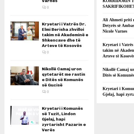
Varnes
KORRIDORIN 1
SAKRIFIKOHET
0
Ali Ahmeti priti
Kryetari i Vatrës Dr.
Detyrës së Ambas
Elmi Berisha zhvilloi
Nicole Varnes
takim në Akademinë e
Shkencave dhe të
Kryetari i Vatrës
Arteve të Kosovës
takim në Akadem
0
Arteve të Kosovë
Nikollë Camaj uron
Nikollë Camaj ur
qytetarët me rastin
Ditës së Komunës
e Ditës së Komunës
së Gucisë
Kryetari i Komun
0
Gjelaj, hapi zyrt
Kryetari i Komunës
së Tuzit, Lindon
Gjelaj, hapi
zyrtarisht Pazarin e
Verës