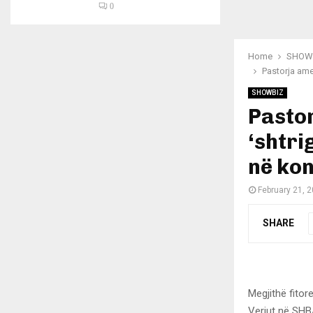
0
Home
SHOW
Pastorja ame
SHOWBIZ
Pasto
‘shtri
në kon
February 21, 
SHARE
Megjithë fito
Veriut në SHBA