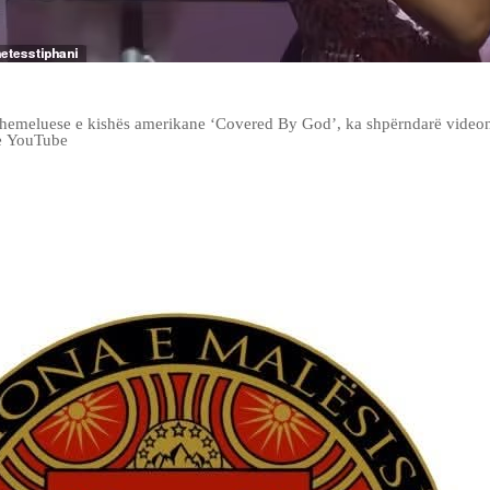
emeluese e kishës amerikane ‘Covered By God’, ka shpërndarë videon 
 e YouTube