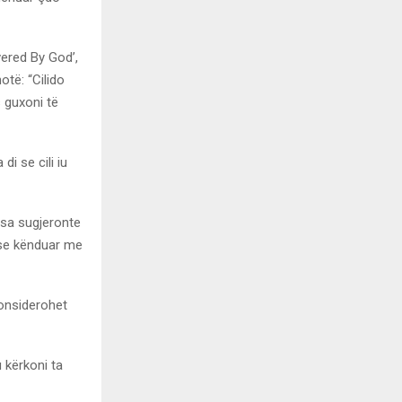
ered By God’,
otë: “Cilido
 guxoni të
di se cili iu
rsa sugjeronte
 ose kënduar me
konsiderohet
 kërkoni ta