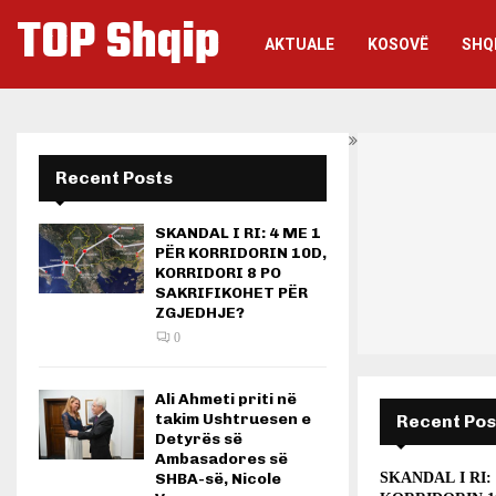
TOP Shqip
AKTUALE
KOSOVË
SHQ
Recent Posts
SKANDAL I RI: 4 ME 1
PËR KORRIDORIN 10D,
KORRIDORI 8 PO
SAKRIFIKOHET PËR
ZGJEDHJE?
0
Ali Ahmeti priti në
takim Ushtruesen e
Recent Pos
Detyrës së
Ambasadores së
SHBA-së, Nicole
SKANDAL I RI: