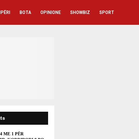
IPËRI
BOTA
OPINIONE
SHOWBIZ
SPORT
ts
 4 ME 1 PËR