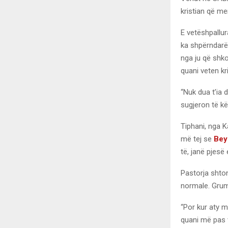
kristian që me
E vetëshpallu
ka shpërndarë 
nga ju që shko
quani veten kri
“Nuk dua t’ia d
sugjeron të kë
Tiphani, nga 
më tej se
Bey
të, janë pjesë 
Pastorja shton
normale. Grumb
“Por kur aty m
quani më pas v