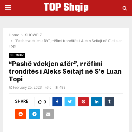
TOP Shqip
PRIMARY
MENU
Home
SHOWBIZ
“Pashë vdekjen afër”, rrëfimi tronditës i Aleks Seitajt në S’e Luan
Topi
SHOWBIZ
“Pashë vdekjen afër”, rrëfimi
tronditës i Aleks Seitajt në S’e Luan
Topi
February 25, 2023
0
488
SHARE
0