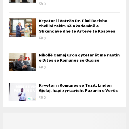
0
Kryetari i Vatrës Dr. Elmi Berisha
zhvilloi takim në Akademinë e
Shkencave dhe të Arteve të Kosovës
0
Nikollë Camaj uron qytetarët me rastin
e Ditës së Komunës së Gucisë
0
Kryetari i Komunës së Tuzit, Lindon
Gjelaj, hapi zyrtarisht Pazarin e Verës
0