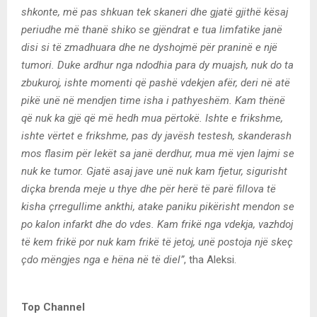
shkonte, më pas shkuan tek skaneri dhe gjatë gjithë kësaj
periudhe më thanë shiko se gjëndrat e tua limfatike janë
disi si të zmadhuara dhe ne dyshojmë për praninë e një
tumori. Duke ardhur nga ndodhia para dy muajsh, nuk do ta
zbukuroj, ishte momenti që pashë vdekjen afër, deri në atë
pikë unë në mendjen time isha i pathyeshëm. Kam thënë
që nuk ka gjë që më hedh mua përtokë. Ishte e frikshme,
ishte vërtet e frikshme, pas dy javësh testesh, skanderash
mos flasim për lekët sa janë derdhur, mua më vjen lajmi se
nuk ke tumor. Gjatë asaj jave unë nuk kam fjetur, sigurisht
diçka brenda meje u thye dhe për herë të parë fillova të
kisha çrregullime ankthi, atake paniku pikërisht mendon se
po kalon infarkt dhe do vdes. Kam frikë nga vdekja, vazhdoj
të kem frikë por nuk kam frikë të jetoj, unë postoja një skeç
çdo mëngjes nga e hëna në të diel”
, tha Aleksi.
Top Channel