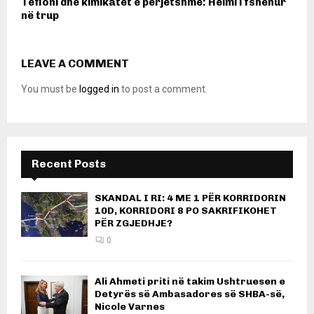
Tefloni dhe kimikatet e përjetshme: Helmi i fshehur
në trup
LEAVE A COMMENT
You must be
logged in
to post a comment.
Recent Posts
SKANDAL I RI: 4 ME 1 PËR KORRIDORIN
10D, KORRIDORI 8 PO SAKRIFIKOHET
PËR ZGJEDHJE?
0
Ali Ahmeti priti në takim Ushtruesen e
Detyrës së Ambasadores së SHBA-së,
Nicole Varnes