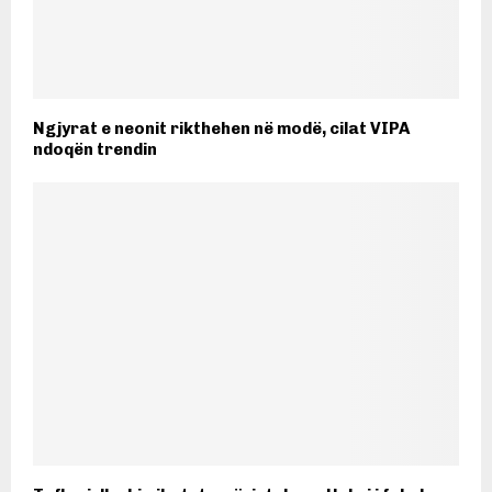
Ngjyrat e neonit rikthehen në modë, cilat VIPA
ndoqën trendin