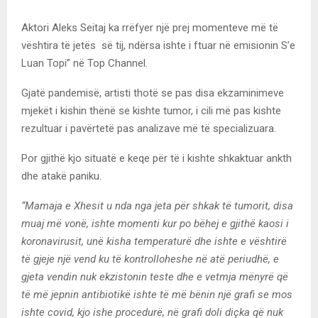
Aktori Aleks Seitaj ka rrëfyer një prej momenteve më të
vështira të jetës së tij, ndërsa ishte i ftuar në emisionin S’e
Luan Topi” në Top Channel.
Gjatë pandemisë, artisti thotë se pas disa ekzaminimeve
mjekët i kishin thënë se kishte tumor, i cili më pas kishte
rezultuar i pavërtetë pas analizave më të specializuara.
Por gjithë kjo situatë e keqe për të i kishte shkaktuar ankth
dhe atakë paniku.
“Mamaja e Xhesit u nda nga jeta për shkak të tumorit, disa
muaj më vonë, ishte momenti kur po bëhej e gjithë kaosi i
koronavirusit, unë kisha temperaturë dhe ishte e vështirë
të gjeje një vend ku të kontrolloheshe në atë periudhë, e
gjeta vendin nuk ekzistonin teste dhe e vetmja mënyrë që
të më jepnin antibiotikë ishte të më bënin një grafi se mos
ishte covid, kjo ishe procedurë, në grafi doli diçka që nuk