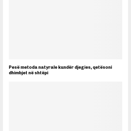
Pesë metoda natyrale kundër djegies, qetësoni
dhimbjet në shtëpi