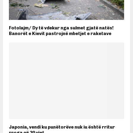
Fotolajm/ Dy të vdekur nga sulmet gjatë natës!
Banorët e Kievit pastrojnë mbetjet e raketave
Japonia, vendi ku punëtorëve nuk iu është rritur
rroga që 30 vjet