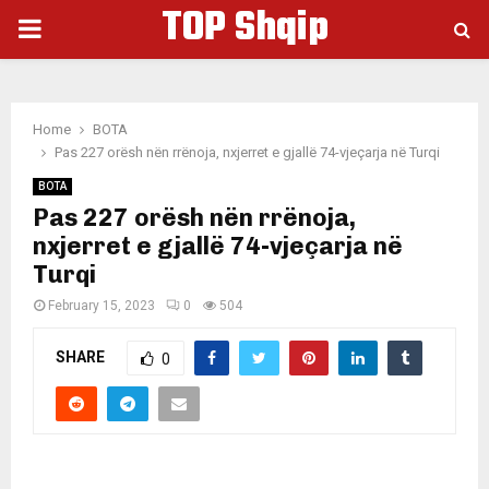
TOP Shqip
PRIMARY
MENU
Home
BOTA
Pas 227 orësh nën rrënoja, nxjerret e gjallë 74-vjeçarja në Turqi
BOTA
Pas 227 orësh nën rrënoja,
nxjerret e gjallë 74-vjeçarja në
Turqi
February 15, 2023
0
504
SHARE
0