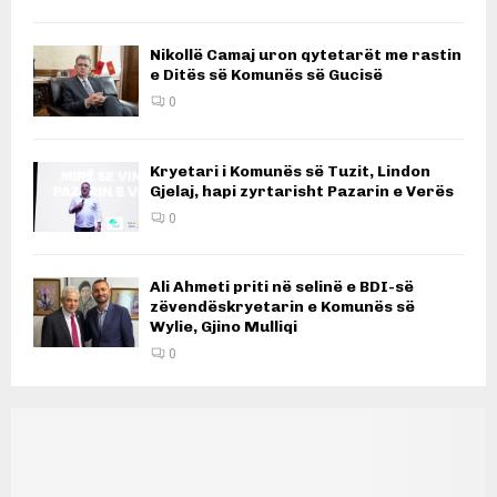
Nikollë Camaj uron qytetarët me rastin
e Ditës së Komunës së Gucisë
0
Kryetari i Komunës së Tuzit, Lindon
Gjelaj, hapi zyrtarisht Pazarin e Verës
0
Ali Ahmeti priti në selinë e BDI-së
zëvendëskryetarin e Komunës së
Wylie, Gjino Mulliqi
0