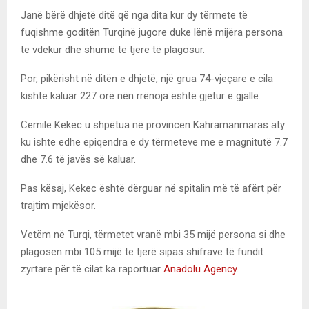
Janë bërë dhjetë ditë që nga dita kur dy tërmete të
fuqishme goditën Turqinë jugore duke lënë mijëra persona
të vdekur dhe shumë të tjerë të plagosur.
Por, pikërisht në ditën e dhjetë, një grua 74-vjeçare e cila
kishte kaluar 227 orë nën rrënoja është gjetur e gjallë.
Cemile Kekec u shpëtua në provincën Kahramanmaras aty
ku ishte edhe epiqendra e dy tërmeteve me e magnitutë 7.7
dhe 7.6 të javës së kaluar.
Pas kësaj, Kekec është dërguar në spitalin më të afërt për
trajtim mjekësor.
Vetëm në Turqi, tërmetet vranë mbi 35 mijë persona si dhe
plagosen mbi 105 mijë të tjerë sipas shifrave të fundit
zyrtare për të cilat ka raportuar
Anadolu Agency
.