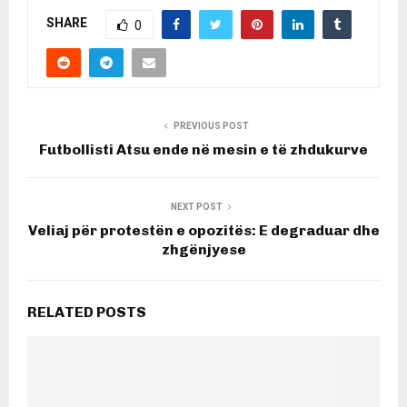
SHARE
0
PREVIOUS POST
Futbollisti Atsu ende në mesin e të zhdukurve
NEXT POST
Veliaj për protestën e opozitës: E degraduar dhe
zhgënjyese
RELATED POSTS