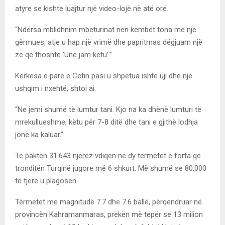
atyre se kishte luajtur një video-lojë në atë orë.
“Ndërsa mblidhnim mbeturinat nën këmbët tona me një
gërmues, atje u hap një vrimë dhe papritmas dëgjuam një
zë që thoshte ‘Unë jam këtu’.”
Kërkesa e parë e Cetin pasi u shpëtua ishte uji dhe një
ushqim i nxehtë, shtoi ai.
“Ne jemi shumë të lumtur tani. Kjo na ka dhënë lumturi të
mrekullueshme, këtu për 7-8 ditë dhe tani e gjithë lodhja
jonë ka kaluar.”
Të paktën 31.643 njerëz vdiqën në dy tërmetet e forta që
tronditën Turqinë jugore më 6 shkurt. Më shumë se 80,000
të tjerë u plagosën.
Tërmetet me magnitudë 7.7 dhe 7.6 ballë, përqendruar në
provincën Kahramanmaras, prekën më tepër se 13 milion