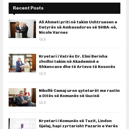
Recent Posts
Ali Ahmeti priti në takim Ushtruesen e
Detyrës së Ambasadores së SHBA-së,
Nicole Varnes
0
Kryetari i Vatrës Dr. Elmi Berisha
zhvilloi takim në Akademinë e
Shkencave dhe të Arteve të Kosovës
0
Nikollë Camaj uron qytetarët me rastin
e Ditës së Komunës së Gucisë
0
Kryetari i Komunës së Tuzit, Lindon
Gjelaj, hapi zyrtarisht Pazarin e Verës