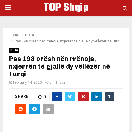
TOP Shqip
PRIMARY
MENU
Home
BOTA
Pas 198 orësh nën rrënoja, nxjerrën të gjallë dy vëllëzër në Turqi
BOTA
Pas 198 orësh nën rrënoja,
nxjerrën të gjallë dy vëllëzër në
Turqi
February 14, 2023
0
662
SHARE
0