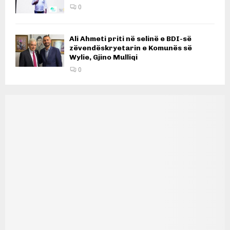
0
Ali Ahmeti priti në selinë e BDI-së
zëvendëskryetarin e Komunës së
Wylie, Gjino Mulliqi
0