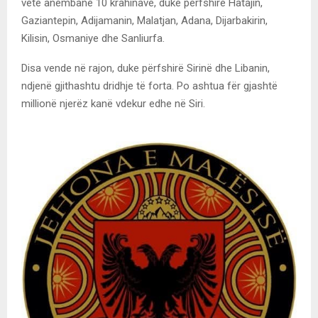
vetë anembanë 10 krahinave, duke përfshirë Hatajin,
Gaziantepin, Adijamanin, Malatjan, Adana, Dijarbakirin,
Kilisin, Osmaniye dhe Sanliurfa.
Disa vende në rajon, duke përfshirë Sirinë dhe Libanin,
ndjenë gjithashtu dridhje të forta. Po ashtua fër gjashtë
millionë njerëz kanë vdekur edhe në Siri.