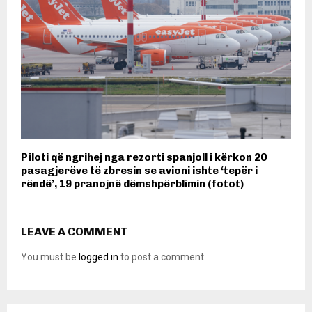
Piloti që ngrihej nga rezorti spanjoll i kërkon 20
pasagjerëve të zbresin se avioni ishte ‘tepër i
rëndë’, 19 pranojnë dëmshpërblimin (fotot)
LEAVE A COMMENT
You must be
logged in
to post a comment.