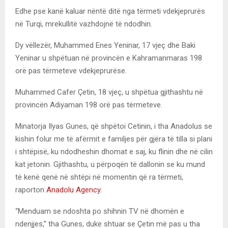
Edhe pse kanë kaluar nëntë ditë nga tërmeti vdekjeprurës
në Turqi, mrekullitë vazhdojnë të ndodhin.
Dy vëllezër, Muhammed Enes Yeninar, 17 vjeç dhe Baki
Yeninar u shpëtuan në provincën e Kahramanmaras 198
orë pas tërmeteve vdekjeprurëse.
Muhammed Cafer Çetin, 18 vjeç, u shpëtua gjithashtu në
provincën Adiyaman 198 orë pas tërmeteve.
Minatorja Ilyas Gunes, që shpëtoi Cetinin, i tha Anadolus se
kishin folur me të afërmit e familjes për gjëra të tilla si plani
i shtëpisë, ku ndodheshin dhomat e saj, ku flinin dhe në cilin
kat jetonin. Gjithashtu, u përpoqën të dallonin se ku mund
të kenë qenë në shtëpi në momentin që ra tërmeti,
raporton
Anadolu Agency
.
“Menduam se ndoshta po shihnin TV në dhomën e
ndenjjes,” tha Gunes, duke shtuar se Çetin më pas u tha