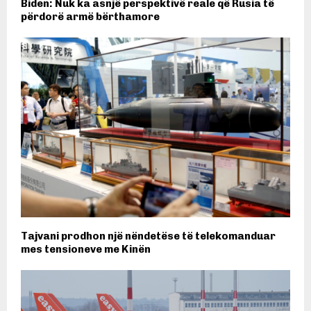
Biden: Nuk ka asnjë perspektivë reale që Rusia të
përdorë armë bërthamore
Tajvani prodhon një nëndetëse të telekomanduar
mes tensioneve me Kinën