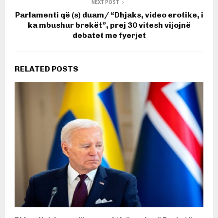
NEXT POST
Parlamenti që (s) duam/ “Dhjaks, video erotike, i
ka mbushur brekët”, prej 30 vitesh vijojnë
debatet me fyerjet
RELATED POSTS