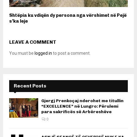
Shtëpia ku vdiqën dy persona nga vërshimet në Pejë
s’ka leje
LEAVE A COMMENT
You must be
logged in
to post a comment.
Recent Posts
Gjergj Prenkoçaj nderohet me titullin
“EXCELLENCE” në Lungro: Përulemi
para sakrificës së Arbëreshëve
0