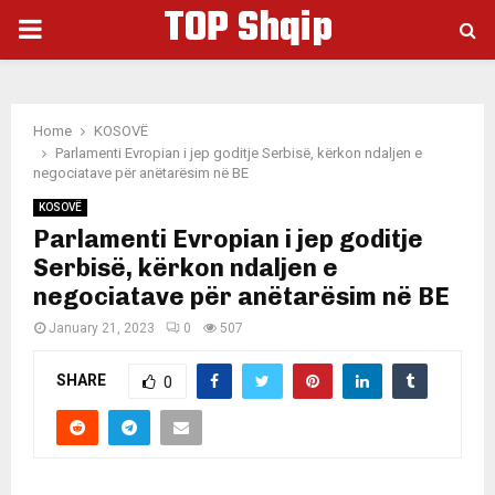
TOP Shqip
PRIMARY
MENU
Home
KOSOVË
Parlamenti Evropian i jep goditje Serbisë, kërkon ndaljen e
negociatave për anëtarësim në BE
KOSOVË
Parlamenti Evropian i jep goditje
Serbisë, kërkon ndaljen e
negociatave për anëtarësim në BE
January 21, 2023
0
507
SHARE
0