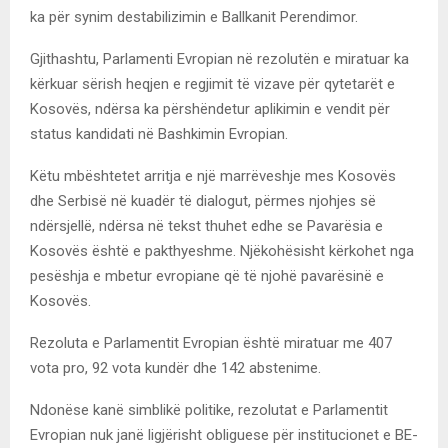
ka pёr synim destabilizimin e Ballkanit Perendimor.
Gjithashtu, Parlamenti Evropian në rezolutёn e miratuar ka
kёrkuar sёrish heqjen e regjimit tё vizave pёr qytetarët e
Kosovёs, ndёrsa ka pёrshёndetur aplikimin e vendit pёr
status kandidati nё Bashkimin Evropian.
Këtu mbështetet arritja e një marrëveshje mes Kosovës
dhe Serbisë në kuadër të dialogut, përmes njohjes së
ndërsjellë, ndёrsa nё tekst thuhet edhe se Pavarësia e
Kosovës është e pakthyeshme. Njёkohёsisht kёrkohet nga
pesëshja e mbetur evropiane qё tё njohё pavarёsinё e
Kosovёs.
Rezoluta e Parlamentit Evropian ёshtё miratuar me 407
vota pro, 92 vota kundёr dhe 142 abstenime.
Ndonёse kanё simblikё politike, rezolutat e Parlamentit
Evropian nuk janё ligjërisht obliguese pёr institucionet e BE-