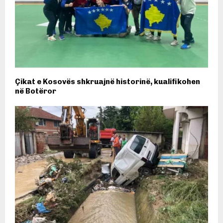
Çikat e Kosovës shkruajnë historinë, kualifikohen
në Botëror