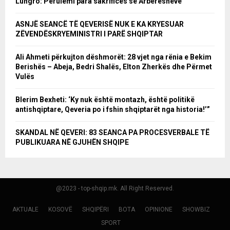
Lungro: Përulemi para sakrificës së Arbëreshëve
ASNJË SEANCË TË QEVERISË NUK E KA KRYESUAR
ZËVENDËSKRYEMINISTRI I PARË SHQIPTAR
Ali Ahmeti përkujton dëshmorët: 28 vjet nga rënia e Bekim
Berishës – Abeja, Bedri Shalës, Elton Zherkës dhe Përmet
Vulës
Blerim Bexheti: ‘Ky nuk është montazh, është politikë
antishqiptare, Qeveria po i fshin shqiptarët nga historia!’”
SKANDAL NË QEVERI: 83 SEANCA PA PROCESVERBALE TË
PUBLIKUARA NË GJUHËN SHQIPE
@2023 - top-shqip.mk. All Right Reserved.
AKTUALE
KOSOVË
SHQIPËRI
BOTA
OPINIONE
SHOWBIZ
SPORT