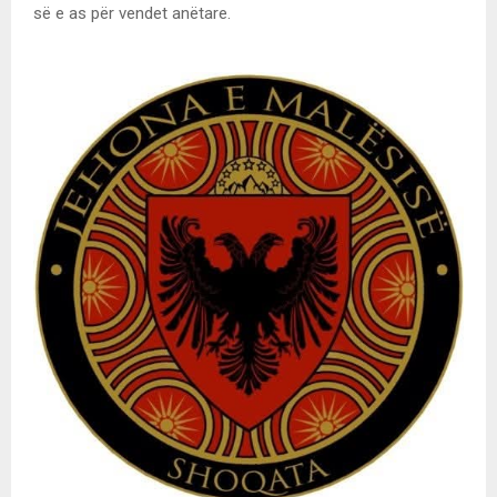
së e as pёr vendet anëtare.