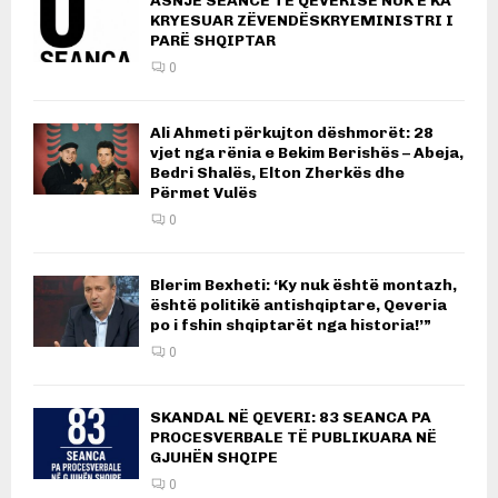
ASNJË SEANCË TË QEVERISË NUK E KA
KRYESUAR ZËVENDËSKRYEMINISTRI I
PARË SHQIPTAR
0
Ali Ahmeti përkujton dëshmorët: 28
vjet nga rënia e Bekim Berishës – Abeja,
Bedri Shalës, Elton Zherkës dhe
Përmet Vulës
0
Blerim Bexheti: ‘Ky nuk është montazh,
është politikë antishqiptare, Qeveria
po i fshin shqiptarët nga historia!’”
0
SKANDAL NË QEVERI: 83 SEANCA PA
PROCESVERBALE TË PUBLIKUARA NË
GJUHËN SHQIPE
0