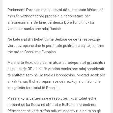
Parlamenti Evropian me njё rezolutё tё miratuar kёrkon qё
mos të vazhdohet me procesin e negociatave për
anёtarёsim me Serbinë, pёrderisa kjo e fundit nuk ka
vendosur sanksione ndaj Rusisё.
Në kёtё rrafsh i bëhet thirrje Serbisё qё që të respektojë
vlerat evropiane dhe të përshtatë politikën e saj të jashtme
me atë të Bashkimit Evropian.
Me anё tё Rezolutёs sё miratuar eurodeputetët gjithashtu i
bёjnё thirrje BE-sё qё tё vendos sanksione ndaj presidentit
tё entitetit serb nё Bosnjё e Hercegovinё, Milorad Dodik pёr
shkak tё, siç thuhet, veprimeve që rrezikojnë unitetin dhe
integritetin territorial të Bosnjёs.
Pjesё e konsiderueshme e rezolutёs i kushtohet edhe
ndikimit qё ka Rusia nё shtetet e Ballkanin Perëndimor.
Pёrmendet nё kёtё rrafsh ndikimi negativ rus nё rajon qё