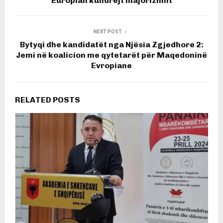
Europian kundrejt majorizimit
NEXT POST
Bytyqi dhe kandidatët nga Njësia Zgjedhore 2:
Jemi në koalicion me qytetarët për Maqedoninë
Evropiane
RELATED POSTS