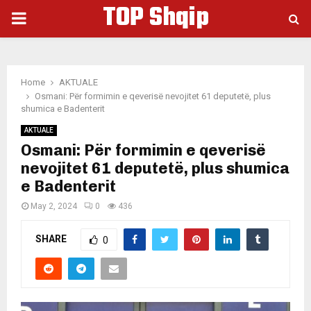
TOP Shqip
PRIMARY
MENU
Home
AKTUALE
Osmani: Për formimin e qeverisë nevojitet 61 deputetë, plus
shumica e Badenterit
AKTUALE
Osmani: Për formimin e qeverisë
nevojitet 61 deputetë, plus shumica
e Badenterit
May 2, 2024
0
436
SHARE
0