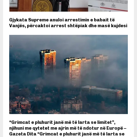
Gjykata Supreme anuloi arrestimin e babait të
Vanjës, përcaktoi arrest shtëpiak dhe masë kujdesi
“Grimcat e pluhurit janë më të larta se limitet”,
njihuni me qytetet me ajrin më të ndotur në Europë –
Gazeta Dita “Grimcat e pluhurit janë më të larta se