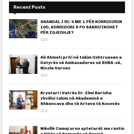
Recent Posts
SKANDAL I RI: 4 ME 1 PËR KORRIDORIN
10D, KORRIDORI 8 PO SAKRIFIKOHET
PËR ZGJEDHJE?
0
Ali Ahmeti priti në takim Ushtruesen e
Detyrës së Ambasadores së SHBA-së,
Nicole Varnes
0
Kryetari i Vatrës Dr. Elmi Berisha
zhvilloi takim në Akademinë e
Shkencave dhe të Arteve të Kosovës
0
Nikollë Camaj uron qytetarët me rastin
e Ditës së Komunës së Gucisë