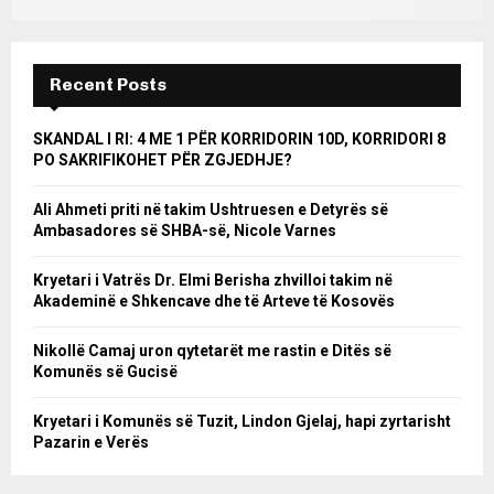
Recent Posts
SKANDAL I RI: 4 ME 1 PËR KORRIDORIN 10D, KORRIDORI 8
PO SAKRIFIKOHET PËR ZGJEDHJE?
Ali Ahmeti priti në takim Ushtruesen e Detyrës së
Ambasadores së SHBA-së, Nicole Varnes
Kryetari i Vatrës Dr. Elmi Berisha zhvilloi takim në
Akademinë e Shkencave dhe të Arteve të Kosovës
Nikollë Camaj uron qytetarët me rastin e Ditës së
Komunës së Gucisë
Kryetari i Komunës së Tuzit, Lindon Gjelaj, hapi zyrtarisht
Pazarin e Verës