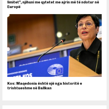
limitet”, njihuni me qytetet me ajrin më të ndotur në
Europë
Kos: Maqedonia është një nga historitë e
trishtueshme në Ballkan