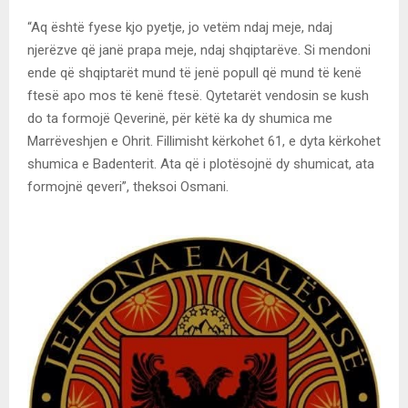
“Aq është fyese kjo pyetje, jo vetëm ndaj meje, ndaj
njerëzve që janë prapa meje, ndaj shqiptarëve. Si mendoni
ende që shqiptarët mund të jenë popull që mund të kenë
ftesë apo mos të kenë ftesë. Qytetarët vendosin se kush
do ta formojë Qeverinë, për këtë ka dy shumica me
Marrëveshjen e Ohrit. Fillimisht kërkohet 61, e dyta kërkohet
shumica e Badenterit. Ata që i plotësojnë dy shumicat, ata
formojnë qeveri”, theksoi Osmani.