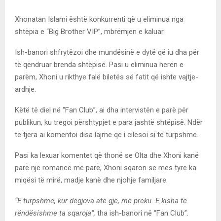
Xhonatan Islami është konkurrenti që u eliminua nga
shtëpia e “Big Brother VIP”, mbrëmjen e kaluar.
Ish-banori shfrytëzoi dhe mundësinë e dytë që iu dha për
të qëndruar brenda shtëpisë. Pasi u eliminua herën e
parëm, Xhoni u rikthye falë biletës së fatit që ishte vajtje-
ardhje.
Këtë të diel në “Fan Club”, ai dha intervistën e parë për
publikun, ku tregoi përshtypjet e para jashtë shtëpisë. Ndër
të tjera ai komentoi disa lajme që i cilësoi si të turpshme.
Pasi ka lexuar komentet që thonë se Olta dhe Xhoni kanë
parë një romancë më parë, Xhoni sqaron se mes tyre ka
miqësi të mirë, madje kanë dhe njohje familjare.
“E turpshme, kur dëgjova atë gjë, më preku. E kisha të
rëndësishme ta sqaroja”,
tha ish-banori në “Fan Club”.