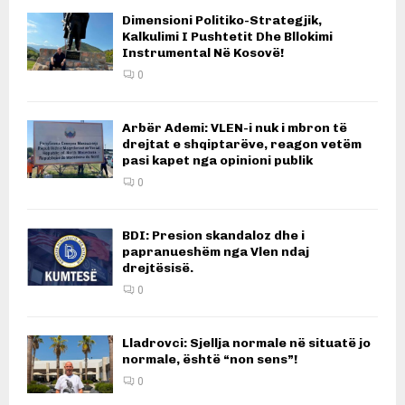
Dimensioni Politiko-Strategjik,
Kalkulimi I Pushtetit Dhe Bllokimi
Instrumental Në Kosovë!
0
Arbër Ademi: VLEN-i nuk i mbron të
drejtat e shqiptarëve, reagon vetëm
pasi kapet nga opinioni publik
0
BDI: Presion skandaloz dhe i
papranueshëm nga Vlen ndaj
drejtësisë.
0
Lladrovci: Sjellja normale në situatë jo
normale, është “non sens”!
0