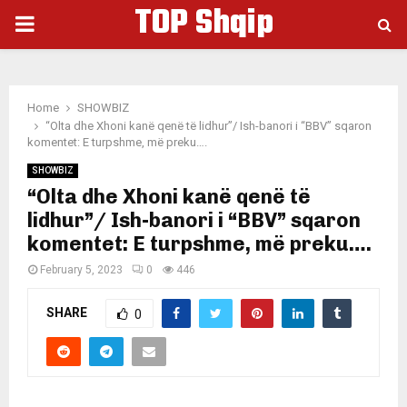
TOP Shqip
PRIMARY
MENU
Home
SHOWBIZ
“Olta dhe Xhoni kanë qenë të lidhur”/ Ish-banori i “BBV” sqaron
komentet: E turpshme, më preku….
SHOWBIZ
“Olta dhe Xhoni kanë qenë të
lidhur”/ Ish-banori i “BBV” sqaron
komentet: E turpshme, më preku….
February 5, 2023
0
446
SHARE
0