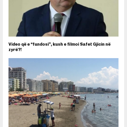
Video që e “fundosi”, kush e filmoi Safet Gjicin në
zyrë?!