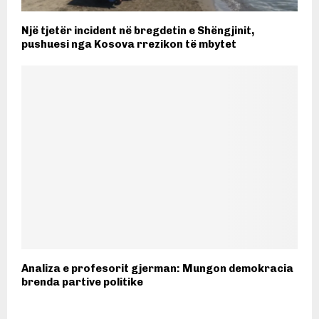
Një tjetër incident në bregdetin e Shëngjinit,
pushuesi nga Kosova rrezikon të mbytet
Analiza e profesorit gjerman: Mungon demokracia
brenda partive politike