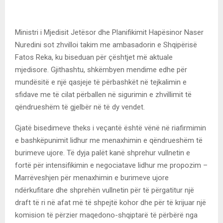
Ministri i Mjedisit Jetësor dhe Planifikimit Hapësinor Naser
Nuredini sot zhvilloi takim me ambasadorin e Shqipërisë
Fatos Reka, ku biseduan për çështjet më aktuale
mjedisore. Gjithashtu, shkëmbyen mendime edhe për
mundësitë e një qasjeje të përbashkët në tejkalimin e
sfidave me të cilat përballen në sigurimin e zhvillimit të
qëndrueshëm të gjelbër në të dy vendet.
Gjatë bisedimeve theks i veçantë është vënë në riafirmimin
e bashkëpunimit lidhur me menaxhimin e qëndrueshëm të
burimeve ujore. Të dyja palët kanë shprehur vullnetin e
fortë për intensifikimin e negociatave lidhur me propozim –
Marrëveshjen për menaxhimin e burimeve ujore
ndërkufitare dhe shprehën vullnetin për të përgatitur një
draft të ri në afat më të shpejtë kohor dhe për të krijuar një
komision të përzier maqedono-shqiptarë të përbërë nga