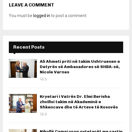
LEAVE A COMMENT
You must be
logged in
to post a comment.
Recent Posts
Ali Ahmeti priti në takim Ushtruesen e
Detyrës së Ambasadores së SHBA-së,
Nicole Varnes
0
Kryetari i Vatrës Dr. Elmi Berisha
zhvilloi takim në Akademinë e
Shkencave dhe të Arteve të Kosovës
0
Nikollë Camaj uron qytetarët me rastin