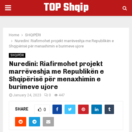
TOP Shqip
PRIMARY
MENU
Home
SHQIPËRI
Nuredini: Riafirmohet projekt marrëveshja me Republikën e
Shqipërisë për menaxhimin e burimeve ujore
SHQIPËRI
Nuredini: Riafirmohet projekt
marrëveshja me Republikën e
Shqipërisë për menaxhimin e
burimeve ujore
January 24, 2023
0
447
SHARE
0