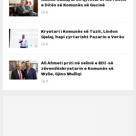
e Ditës së Komunës së Gucisë
0
Kryetari i Komunës së Tuzit, Lindon
Gjelaj, hapi zyrtarisht Pazarin e Verës
0
Ali Ahmeti priti në selinë e BDI-së
zëvendëskryetarin e Komunës së
Wylie, Gjino Mulliqi
0