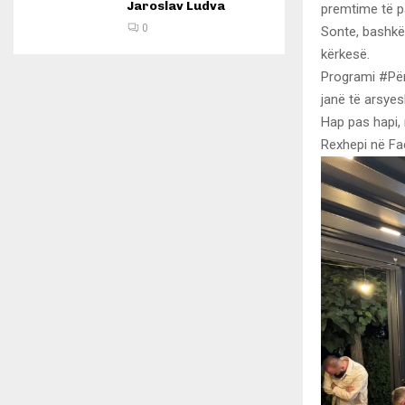
Jaroslav Ludva
premtime të p
0
Sonte, bashkë
kërkesë.
Programi #Për
janë të arsye
Hap pas hapi, 
Rexhepi në Fa