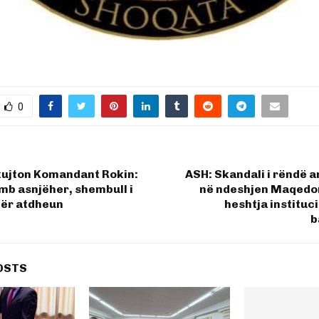
0
kujton Komandant Rokin:
ASH: Skandali i rëndë a
emb asnjëher, shembull i
në ndeshjen Maqedon
për atdheun
heshtja instituc
b
OSTS