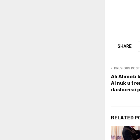
SHARE
PREVIOUS POST
Ali Ahmeti 
Ai nuk u tr
dashurisë 
RELATED P