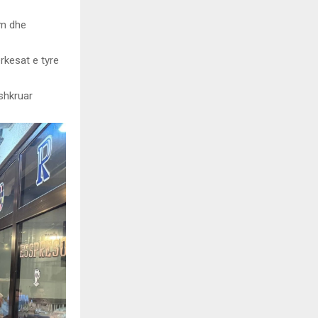
im dhe
rkesat e tyre
 shkruar