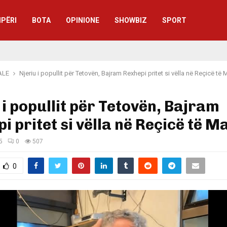
IPËRI
BOTA
OPINIONE
SHOWBIZ
SPORT
ALE
Njeriu i popullit për Tetovën, Bajram Rexhepi pritet si vëlla në Reçicë të
 i popullit për Tetovën, Bajram
i pritet si vëlla në Reçicë të 
5
0
507
0