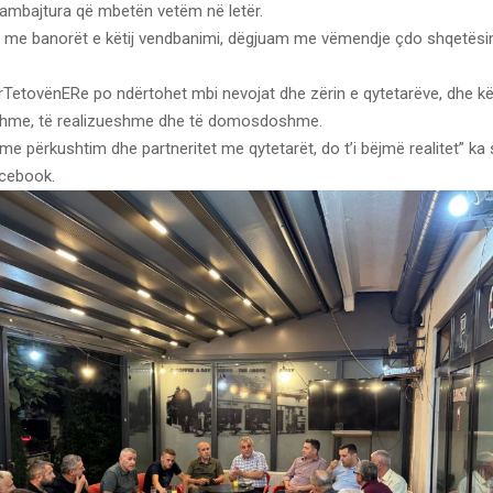
ambajtura që mbetën vetëm në letër.
 me banorët e këtij vendbanimi, dëgjuam me vëmendje çdo shqetës
TetovënERe po ndërtohet mbi nevojat dhe zërin e qytetarëve, dhe kë
shme, të realizueshme dhe të domosdoshme.
me përkushtim dhe partneritet me qytetarët, do t’i bëjmë realitet” ka
cebook.