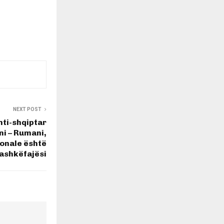
NEXT POST
nti-shqiptar
i – Rumani,
ionale është
ashkëfajësi