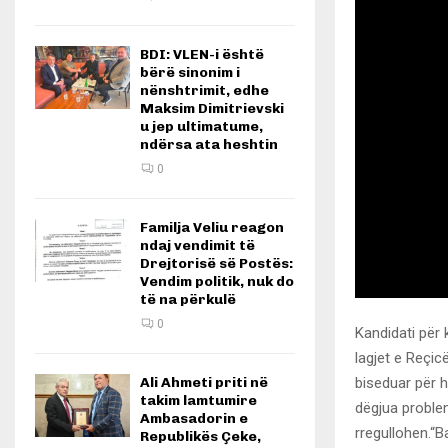
BDI: VLEN-i është
bërë sinonim i
nënshtrimit, edhe
Maksim Dimitrievski
u jep ultimatume,
ndërsa ata heshtin
0
Familja Veliu reagon
ndaj vendimit të
Drejtorisë së Postës:
Vendim politik, nuk do
të na përkulë
0
Kandidati për
lagjet e Reçic
biseduar për 
Ali Ahmeti priti në
takim lamtumire
dëgjua proble
Ambasadorin e
rregullohen.“
Republikës Çeke,