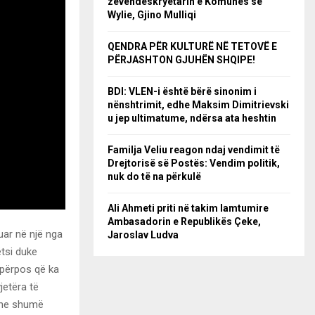
zëvendëskryetarin e Komunës së
Wylie, Gjino Mulliqi
QENDRA PËR KULTURË NË TETOVË E
PËRJASHTON GJUHËN SHQIPE!
BDI: VLEN-i është bërë sinonim i
nënshtrimit, edhe Maksim Dimitrievski
u jep ultimatume, ndërsa ata heshtin
Familja Veliu reagon ndaj vendimit të
Drejtorisë së Postës: Vendim politik,
nuk do të na përkulë
Ali Ahmeti priti në takim lamtumire
Ambasadorin e Republikës Çeke,
uar në një nga
Jaroslav Ludva
ëtsi duke
 përpos që ka
jetëra të
 dhe shumë