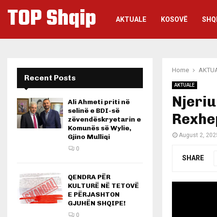
TOP Shqip
AKTUALE
KOSOVË
SHQ
Home
AKTU
Recent Posts
AKTUALE
Njeriu
Ali Ahmeti priti në
selinë e BDI-së
Rexhep
zëvendëskryetarin e
Komunës së Wylie,
August 2, 202
Gjino Mulliqi
0
SHARE
QENDRA PËR
KULTURË NË TETOVË
E PËRJASHTON
GJUHËN SHQIPE!
0