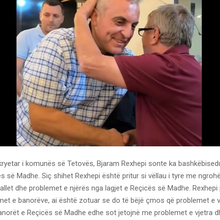
 kryetar i komunës së Tetovës, Bjaram Rexhepi sonte ka bashkëbised
ës së Madhe. Siç shihet Rexhepi është pritur si vëllau i tyre me ngroh
hallet dhe problemet e njërës nga lagjet e Reçicës së Madhe. Rexhepi
met e banorëve, ai është zotuar se do të bëjë çmos që problemet e v
Banorët e Reçicës së Madhe edhe sot jetojnë me problemet e vjetra