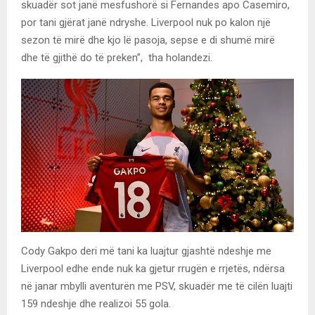
skuadër sot janë mesfushorë si Fernandes apo Casemiro,
por tani gjërat janë ndryshe. Liverpool nuk po kalon një
sezon të mirë dhe kjo lë pasoja, sepse e di shumë mirë
dhe të gjithë do të preken”, tha holandezi.
Cody Gakpo deri më tani ka luajtur gjashtë ndeshje me
Liverpool edhe ende nuk ka gjetur rrugën e rrjetës, ndërsa
në janar mbylli aventurën me PSV, skuadër me të cilën luajti
159 ndeshje dhe realizoi 55 gola.