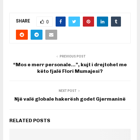
SHARE
0
PREVIOUS POST
“Mos e merr personale…”, kujt i drejtohet me
këto fjalë Flori Mumajesi?
NEXT POST
Një valë globale hakerësh godet Gjermaninë
RELATED POSTS