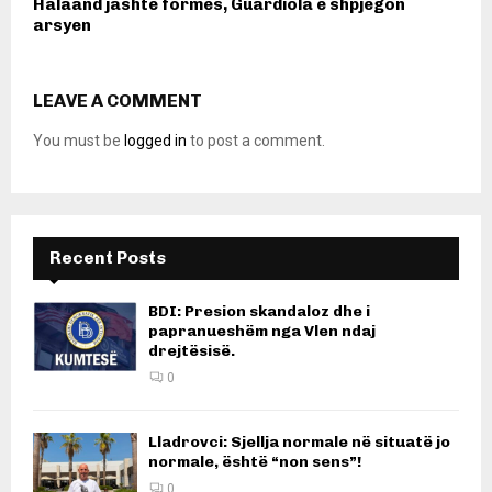
Halaand jashtë formës, Guardiola e shpjegon
arsyen
LEAVE A COMMENT
You must be
logged in
to post a comment.
Recent Posts
BDI: Presion skandaloz dhe i
papranueshëm nga Vlen ndaj
drejtësisë.
0
Lladrovci: Sjellja normale në situatë jo
normale, është “non sens”!
0