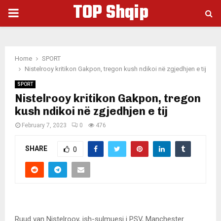
TOP Shqip
PRIMARY
MENU
Home
SPORT
Nistelrooy kritikon Gakpon, tregon kush ndikoi në zgjedhjen e tij
SPORT
Nistelrooy kritikon Gakpon, tregon
kush ndikoi në zgjedhjen e tij
February 7, 2023
0
476
SHARE
0
Ruud van Nistelrooy, ish-sulmuesi i PSV, Manchester