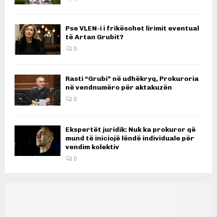
Pse VLEN-i i frikësohet lirimit eventual
të Artan Grubit?
0
Rasti “Grubi” në udhëkryq, Prokuroria
në vendnumëro për aktakuzën
0
Ekspertët juridik: Nuk ka prokuror që
mund të iniciojë lëndë individuale për
vendim kolektiv
0