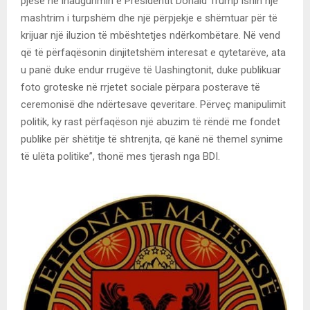
pjesë në inaugurimin e Presidentit Donald Trump ishin një
mashtrim i turpshëm dhe një përpjekje e shëmtuar për të
krijuar një iluzion të mbështetjes ndërkombëtare. Në vend
që të përfaqësonin dinjitetshëm interesat e qytetarëve, ata
u panë duke endur rrugëve të Uashingtonit, duke publikuar
foto groteske në rrjetet sociale përpara posterave të
ceremonisë dhe ndërtesave qeveritare. Përveç manipulimit
politik, ky rast përfaqëson një abuzim të rëndë me fondet
publike për shëtitje të shtrenjta, që kanë në themel synime
të ulëta politike”, thonë mes tjerash nga BDI.