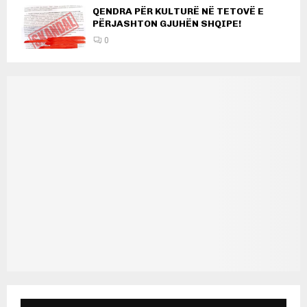
QENDRA PËR KULTURË NË TETOVË E
PËRJASHTON GJUHËN SHQIPE!
0