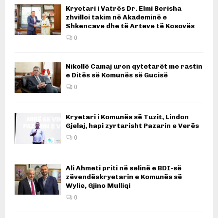
Kryetari i Vatrës Dr. Elmi Berisha
zhvilloi takim në Akademinë e
Shkencave dhe të Arteve të Kosovës
0
Nikollë Camaj uron qytetarët me rastin
e Ditës së Komunës së Gucisë
0
Kryetari i Komunës së Tuzit, Lindon
Gjelaj, hapi zyrtarisht Pazarin e Verës
0
Ali Ahmeti priti në selinë e BDI-së
zëvendëskryetarin e Komunës së
Wylie, Gjino Mulliqi
0