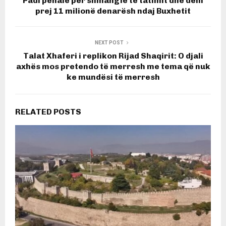
Padi penale për shmangie të tatimit dhe dëm
prej 11 milionë denarësh ndaj Buxhetit
NEXT POST
Talat Xhaferi i replikon Rijad Shaqirit: O djali
axhës mos pretendo të merresh me tema që nuk
ke mundësi të merresh
RELATED POSTS