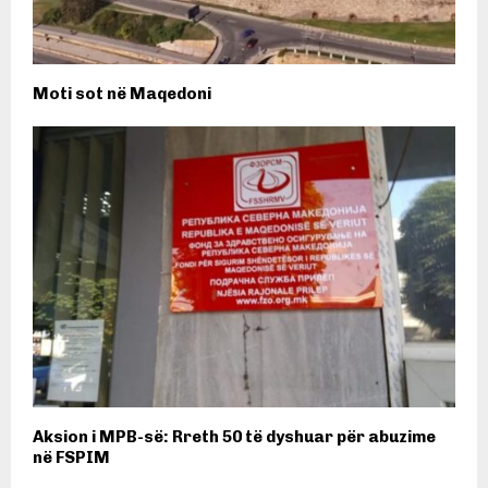
Moti sot në Maqedoni
Aksion i MPB-së: Rreth 50 të dyshuar për abuzime
në FSPIM