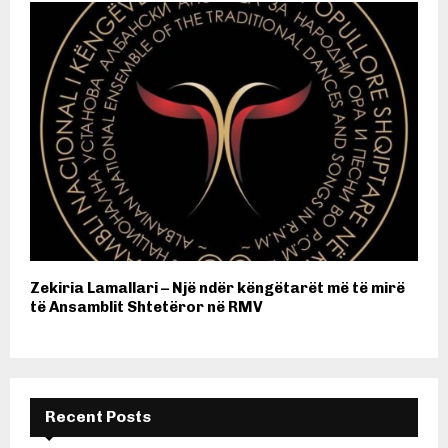
Zekiria Lamallari – Një ndër këngëtarët më të mirë
të Ansamblit Shtetëror në RMV
Recent Posts