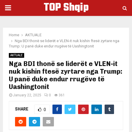
TOP Shqip
PRIMARY
MENU
Home
AKTUALE
Nga BDI thonë se liderët e VLEN-it nuk kishin ftesë zyrtare nga
Trump: U panë duke endur rrugëve të Uashingtonit
AKTUALE
Nga BDI thonë se liderët e VLEN-it
nuk kishin ftesë zyrtare nga Trump:
U panë duke endur rrugëve të
Uashingtonit
January 22, 2025
0
361
SHARE
0