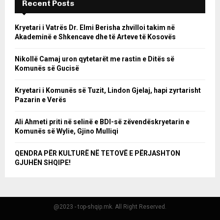
Recent Posts
Kryetari i Vatrës Dr. Elmi Berisha zhvilloi takim në
Akademinë e Shkencave dhe të Arteve të Kosovës
Nikollë Camaj uron qytetarët me rastin e Ditës së
Komunës së Gucisë
Kryetari i Komunës së Tuzit, Lindon Gjelaj, hapi zyrtarisht
Pazarin e Verës
Ali Ahmeti priti në selinë e BDI-së zëvendëskryetarin e
Komunës së Wylie, Gjino Mulliqi
QENDRA PËR KULTURË NË TETOVË E PËRJASHTON
GJUHËN SHQIPE!
@2023 - top-shqip.mk. All Right Reserved.