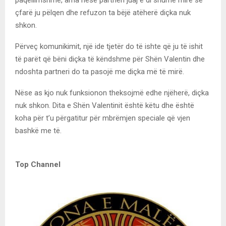
çfarë ju pëlqen dhe refuzon ta bëjë atëherë diçka nuk
shkon.
Përveç komunikimit, një ide tjetër do të ishte që ju të ishit
të parët që bëni diçka të këndshme për Shën Valentin dhe
ndoshta partneri do ta pasojë me diçka më të mirë.
Nëse as kjo nuk funksionon theksojmë edhe njëherë, diçka
nuk shkon. Dita e Shën Valentinit është këtu dhe është
koha për t’u përgatitur për mbrëmjen speciale që vjen
bashkë me të.
Top Channel