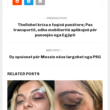
PREVIOUS POST
Thellohet kriza e fuqisë punëtore; Pas
transportit, edhe mobilieritë aplikojnë për
punonjës nga Egjipti
NEXT POST
Dy opsionet për Messin nëse largohet nga PSG
RELATED POSTS