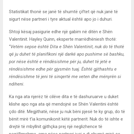
Statistikat thonë se janë të shumtë çiftet që nuk janë të
sigurt nëse partneri i tyre aktual është apo jo i duhuri.
Shtoji kësaj pasigurie edhe një gabim në ditën e Shën
Valentinit. Hayley Quinn, eksperte marrëdhëniesh thotë:
“
Vetëm sepse është Dita e Shën Valentinit, nuk do të thotë
që ju duhet të planifikoni një darkë apo pushime së bashku,
por nëse është e rëndësishme për ju, duhet të jetë e
rëndësishme edhe për gjysmën tuaj. Është gjithashtu e
rëndësishme të jeni të sinqertë me veten dhe mënyrën si
ndiheni.
Ka nga ata njerëz të cilëve dita e të dashuruarve u duket
klishe apo nga ata që mendojnë se Shën Valentini është
çdo ditë. Megjithatë, nëse ju nuk bëni pjesë te ky grup, do të
bënit mirë t’ia komunikonit këtë partnerit. Nuk do të ishte e
drejtë të mbyllnit gjithçka prej një neglizhence të
paqëllimshme, ama nëse partneri juaj e di shumë mirë se