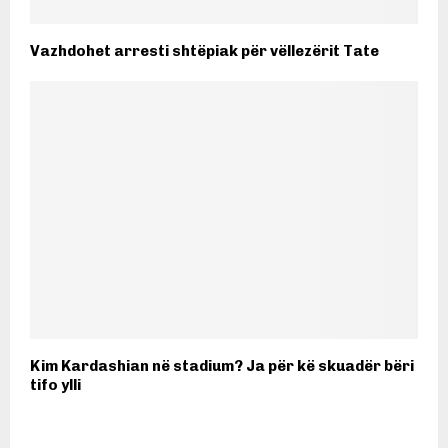
Vazhdohet arresti shtëpiak për vëllezërit Tate
Kim Kardashian në stadium? Ja për kë skuadër bëri
tifo ylli