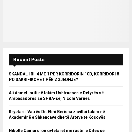
Recent Posts
SKANDAL I RI: 4 ME 1 PËR KORRIDORIN 10D, KORRIDORI 8
PO SAKRIFIKOHET PËR ZGJEDHJE?
Ali Ahmeti priti në takim Ushtruesen e Detyrës së
Ambasadores së SHBA-së, Nicole Varnes
Kryetari i Vatrës Dr. Elmi Berisha zhvilloi takim në
Akademinë e Shkencave dhe të Arteve të Kosovës
Nikollë Camaj uron qytetarët me rastin e Ditës së