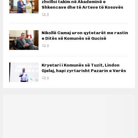
zhvilloi takim në Akademinë e
Shkencave dhe të Arteve të Kosovës
0
Nikollë Camaj uron qytetarët me rastin
e Ditës së Komunës së Gucisë
0
Kryetari i Komunës së Tuzit, Lindon
Gjelaj, hapi zyrtarisht Pazarin e Verës
0