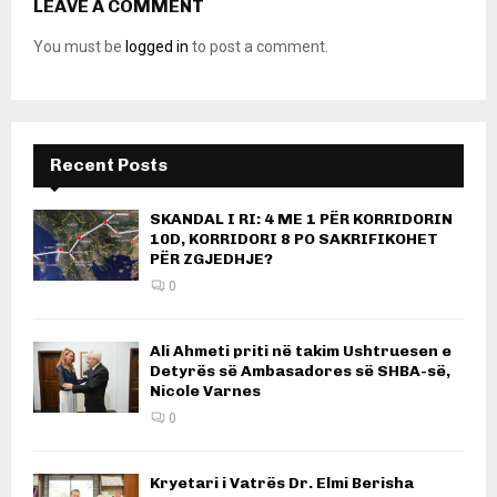
LEAVE A COMMENT
You must be
logged in
to post a comment.
Recent Posts
SKANDAL I RI: 4 ME 1 PËR KORRIDORIN
10D, KORRIDORI 8 PO SAKRIFIKOHET
PËR ZGJEDHJE?
0
Ali Ahmeti priti në takim Ushtruesen e
Detyrës së Ambasadores së SHBA-së,
Nicole Varnes
0
Kryetari i Vatrës Dr. Elmi Berisha