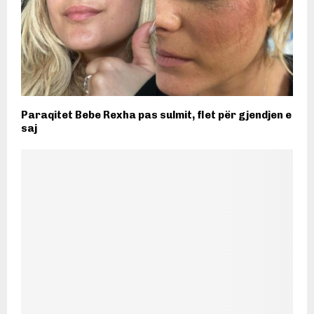
Paraqitet Bebe Rexha pas sulmit, flet për gjendjen e
saj