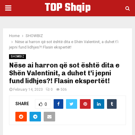
TOP Shqip
PRIMARY
MENU
Home
SHOWBIZ
Nëse ai harron që sot është dita e Shën Valentinit, a duhet t’i
jepni fund lidhjes?! Flasin ekspertët!
SHOWBIZ
Nëse ai harron që sot është dita e
Shën Valentinit, a duhet t’i jepni
fund lidhjes?! Flasin ekspertët!
February 14, 2023
0
506
SHARE
0