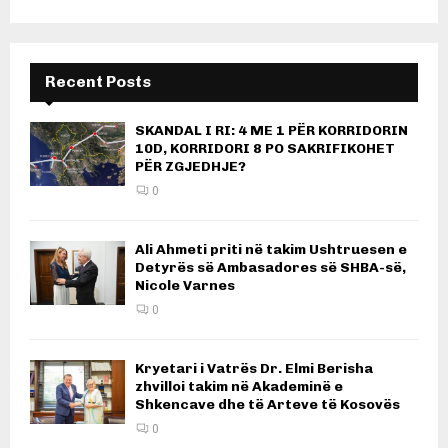
Recent Posts
SKANDAL I RI: 4 ME 1 PËR KORRIDORIN
10D, KORRIDORI 8 PO SAKRIFIKOHET
PËR ZGJEDHJE?
0
Ali Ahmeti priti në takim Ushtruesen e
Detyrës së Ambasadores së SHBA-së,
Nicole Varnes
0
Kryetari i Vatrës Dr. Elmi Berisha
zhvilloi takim në Akademinë e
Shkencave dhe të Arteve të Kosovës
0