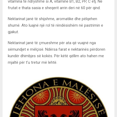
vitamina të ndryshme si A, vitaminë B1, B2, PP, C etj. Në
frutat e thata sasia e sheqerit arrin deri në 60 për qind.
Nektarinat janë të shijshme, aromatike dhe pëlqehen
shumë. Ato luajnë një rol të rëndësishëm në pastrimin e
gjakut.
Nektarinat janë të çmueshme për ata që vuajnë nga
sëmundjet e mëlçisë. Ndërsa farat e nektarinës përdoren
kundër dhimbjes së kokës. Për këtë qëllim ato hahen me
mjaltë për t’u tretur më lehtë.