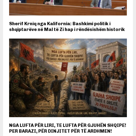
Sherif Krniq nga Kalifornia: Bashkimi politik i
shqiptarëve në Mal të Zi hap i rëndësishëm historik
NGA LUFTA PËR LIRI, TE LUFTA PËR GJUHËN SHQIPE!
PER BARAZI, PËR DINJITET PËR TË ARDHMEN!