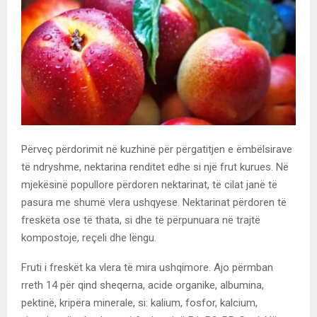
Përveç përdorimit në kuzhinë për përgatitjen e ëmbëlsirave
të ndryshme, nektarina renditet edhe si një frut kurues. Në
mjekësinë popullore përdoren nektarinat, të cilat janë të
pasura me shumë vlera ushqyese. Nektarinat përdoren të
freskëta ose të thata, si dhe të përpunuara në trajtë
kompostoje, reçeli dhe lëngu.
Fruti i freskët ka vlera të mira ushqimore. Ajo përmban
rreth 14 për qind sheqerna, acide organike, albumina,
pektinë, kripëra minerale, si: kalium, fosfor, kalcium,