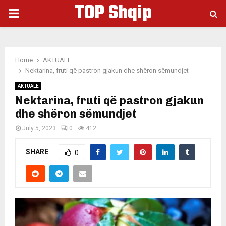
TOP Shqip
PRIMARY
MENU
Home
AKTUALE
Nektarina, fruti që pastron gjakun dhe shëron sëmundjet
AKTUALE
Nektarina, fruti që pastron gjakun
dhe shëron sëmundjet
July 5, 2023
0
412
SHARE
0