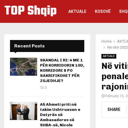
TOP Shqip
AKTUALE
KOSOVË
SHQ
Home
AKTU
Recent Posts
Në vitin 202
AKTUALE
SKANDAL I RI: 4 ME 1
Në vit
PËR KORRIDORIN 10D,
KORRIDORI 8 PO
penale
SAKRIFIKOHET PËR
ZGJEDHJE?
rajoni
0
February 15, 
Ali Ahmeti priti në
SHARE
takim Ushtruesen e
Detyrës së
Ambasadores së
SHBA-së, Nicole