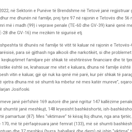
, 2022, në Sektorin e Punëve të Brendshme në Tetovë janë regjistruar g
idhur me dhunën në familje, prej tyre 97 në rajonin e Tetovës dhe 56 
umri më i madh (99) i veprave penale (TE-60 dhe GV-39) kanë qenë m
E-28 dhe GV-16) me rrezikim të sigurisë etj.
shpeshta të dhunës në familje të vitit të kaluar në rajonin e Tetovës-
rësisë, para së gjithash nga alkooli dhe narkotikët, si dhe problemet
keqkuptimet familjare për shkak të vështirësive financiare dhe të tje
istike është se, krahasuar me vitet e kaluara, dhuna në familje është
sh vitin e kaluar, gjë që nuk ka qenë më parë, kur për shkak të par
të vjetra dhuna më së shumti ka mbetur në mes katër mureve”, sqaro
arjan Josifoski.
rimeve janë përfshirë 169 autorë dhe janë ngritur 147 kallëzime penal
ë shumtë janë meshkujt, 148 kryesisht bashkëshortë, ish-bashkësho
ë pamartuar (87). Mes “viktimave” të kësaj lloj dhune, nga ana tjetër, 
të 170, më të përfaqësuara janë femrat (133), më së shumti bashkësh
ntuan dhe 37 meshkuj (burra, baballarë dhe djem) që ishin “viktima” 