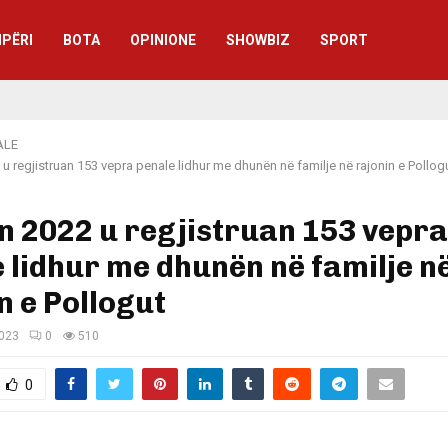
IPËRI
BOTA
OPINIONE
SHOWBIZ
SPORT
ALE
2 u regjistruan 153 vepra penale lidhur me dhunën në familje në rajonin e Pollog
in 2022 u regjistruan 153 vepra
 lidhur me dhunën në familje n
n e Pollogut
2023
0
510
0