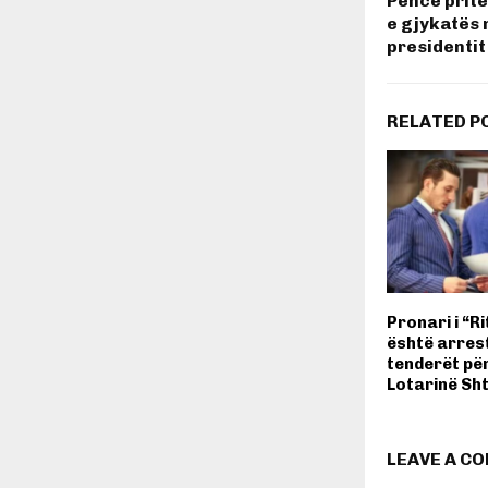
Pence prite
e gjykatës 
presidenti
RELATED P
Pronari i “R
është arres
tenderët për
Lotarinë Sh
LEAVE A C