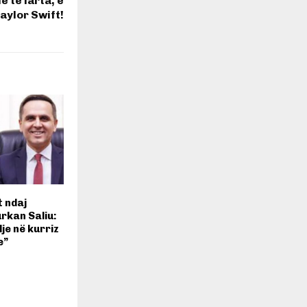
ë të larta, e
ylor Swift!
 ndaj
urkan Saliu:
lje në kurriz
e”