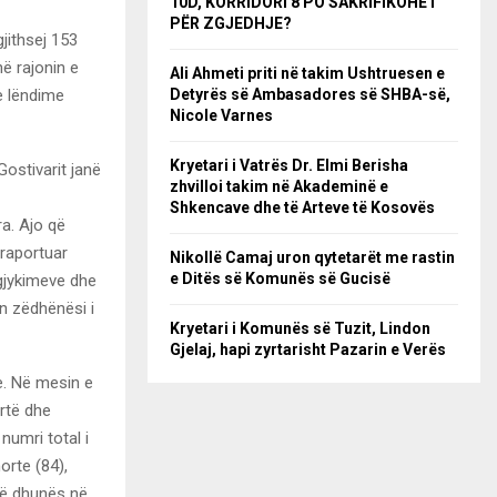
10D, KORRIDORI 8 PO SAKRIFIKOHET
PËR ZGJEDHJE?
jithsej 153
në rajonin e
Ali Ahmeti priti në takim Ushtruesen e
e lëndime
Detyrës së Ambasadores së SHBA-së,
Nicole Varnes
Kryetari i Vatrës Dr. Elmi Berisha
Gostivarit janë
zhvilloi takim në Akademinë e
Shkencave dhe të Arteve të Kosovës
ra. Ajo që
 raportuar
Nikollë Camaj uron qytetarët me rastin
e Ditës së Komunës së Gucisë
agjykimeve dhe
n zëdhënësi i
Kryetari i Komunës së Tuzit, Lindon
Gjelaj, hapi zyrtarisht Pazarin e Verës
e. Në mesin e
rtë dhe
numri total i
orte (84),
të dhunës në