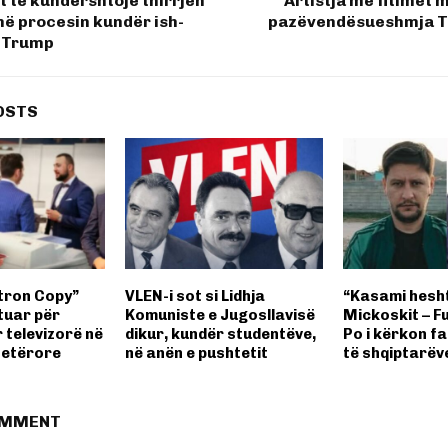
t të kundërshtojë thirrjen
Artistja me fitimet m
në procesin kundër ish-
pazëvendësueshmja Ta
t Trump
OSTS
itron Copy”
VLEN-i sot si Lidhja
“Kasami hesht
tuar për
Komuniste e Jugosllavisë
Mickoskit – F
 televizorë në
dikur, kundër studentëve,
Po i kërkon fa
tetërore
në anën e pushtetit
të shqiptarëv
OMMENT