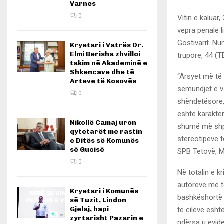
Varnes
0
Vitin e kaluar
vepra penale l
Gostivarit. N
Kryetari i Vatrës Dr.
Elmi Berisha zhvilloi
trupore, 44 (T
takim në Akademinë e
Shkencave dhe të
“Arsyet më të 
Arteve të Kosovës
sëmundjet e va
0
shëndetësore, 
është karakter
Nikollë Camaj uron
shumë më shpe
qytetarët me rastin
stereotipeve 
e Ditës së Komunës
së Gucisë
SPB Tetovë, M
0
Në totalin e k
autorëve më t
Kryetari i Komunës
bashkëshortë t
së Tuzit, Lindon
Gjelaj, hapi
të cilëve ësh
zyrtarisht Pazarin e
ndërsa u evide