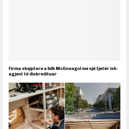
Firma shqiptare e lidh McGonagol me një tjetër ish-
agjent të diskredituar