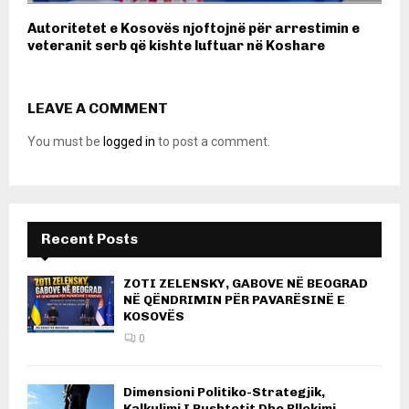
Autoritetet e Kosovës njoftojnë për arrestimin e
veteranit serb që kishte luftuar në Koshare
LEAVE A COMMENT
You must be
logged in
to post a comment.
Recent Posts
ZOTI ZELENSKY, GABOVE NË BEOGRAD
NË QËNDRIMIN PËR PAVARËSINË E
KOSOVËS
0
Dimensioni Politiko-Strategjik,
Kalkulimi I Pushtetit Dhe Bllokimi