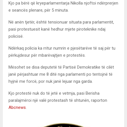
Kjo pa bërë që kryeparlamentarja Nikolla njoftoi ndërprerjen
e seancës plenare, për 5 minuta.
Në anën tjetër, është tensionuar situata para parlamentit,
pasi protestuesit kanë hedhur mjete piroteknike ndaj
policisë.
Ndërkaq policia ka rritur numrin e pjesëtarëve të saj për tu
përkujdesur për mbarëvajtjen e protestës.
Mësohet se disa deputetë të Partisë Demokratike të cilët
janë përjashtuar me 8 ditë nga parlamenti po tentojnë të
hyjnë me forcë, por nuk janë lejuar nga garda.
Kjo protestë nuk do të jetë e vetmja, pasi Berisha
paralajmëroi një valë protestash të shtunën, raporton
Abcnews
.