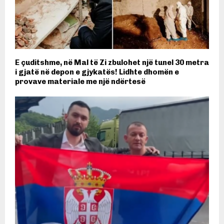
E çuditshme, në Mal të Zi zbulohet një tunel 30 metra
i gjatë në depon e gjykatës! Lidhte dhomën e
provave materiale me një ndërtesë