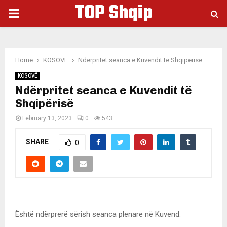
TOP Shqip
PRIMARY
MENU
Home
KOSOVË
Ndërpritet seanca e Kuvendit të Shqipërisë
KOSOVË
Ndërpritet seanca e Kuvendit të
Shqipërisë
February 13, 2023
0
543
SHARE
0
Është ndërprerë sërish seanca plenare në Kuvend.