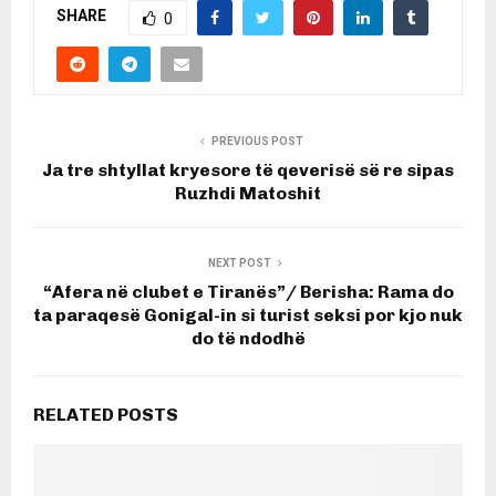
SHARE
0
PREVIOUS POST
Ja tre shtyllat kryesore të qeverisë së re sipas
Ruzhdi Matoshit
NEXT POST
“Afera në clubet e Tiranës”/ Berisha: Rama do
ta paraqesë Gonigal-in si turist seksi por kjo nuk
do të ndodhë
RELATED POSTS