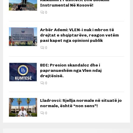
Instrumental Në Kosovë!
0
Arbër Ademi: VLEN-i nuk i mbron të
drejtat e shqiptarëve, reagon vetëm
pasi kapet nga opinioni publik
0
BDI: Presion skandaloz dhe i
papranueshëm nga Vlen ndaj
drejtësisë.
0
Lladrovci: Sjellja normale në situatë jo
normale, është “non sens”!
0