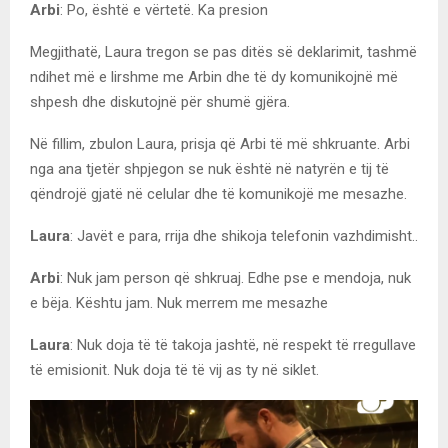
Arbi
: Po, është e vërtetë. Ka presion
Megjithatë, Laura tregon se pas ditës së deklarimit, tashmë
ndihet më e lirshme me Arbin dhe të dy komunikojnë më
shpesh dhe diskutojnë për shumë gjëra.
Në fillim, zbulon Laura, prisja që Arbi të më shkruante. Arbi
nga ana tjetër shpjegon se nuk është në natyrën e tij të
qëndrojë gjatë në celular dhe të komunikojë me mesazhe.
Laura
: Javët e para, rrija dhe shikoja telefonin vazhdimisht..
Arbi
: Nuk jam person që shkruaj. Edhe pse e mendoja, nuk
e bëja. Kështu jam. Nuk merrem me mesazhe
Laura
: Nuk doja të të takoja jashtë, në respekt të rregullave
të emisionit. Nuk doja të të vij as ty në siklet.