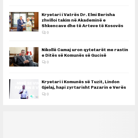
Kryetari i Vatrës Dr. Elmi Berisha
zhvilloi takim në Akademinë e
Shkencave dhe të Arteve të Kosovës
0
Nikollë Camaj uron qytetarët me rastin
e Ditës së Komunës së Gucisë
0
Kryetari i Komunës së Tuzit, Lindon
Gjelaj, hapi zyrtarisht Pazarin e Verës
0