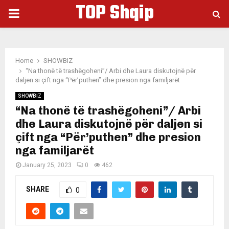
TOP Shqip
PRIMARY
MENU
Home
SHOWBIZ
“Na thonë të trashëgoheni”/ Arbi dhe Laura diskutojnë për
daljen si çift nga “Për’puthen” dhe presion nga familjarët
SHOWBIZ
“Na thonë të trashëgoheni”/ Arbi
dhe Laura diskutojnë për daljen si
çift nga “Për’puthen” dhe presion
nga familjarët
January 25, 2023
0
462
SHARE
0