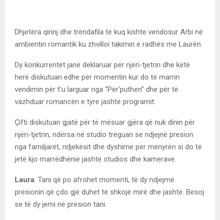
Dhjetëra qirinj dhe trëndafila të kuq kishte vendosur Arbi në
ambientin romantik ku zhvilloi takimin e radhës me Laurën.
Dy konkurrentët janë deklaruar për njëri-tjetrin dhe këtë
herë diskutuan edhe për momentin kur do të marrin
vendimin për t’u larguar nga “Për’puthen” dhe për të
vazhduar romancën e tyre jashtë programit.
Çifti diskutuan gjatë për të mësuar gjëra që nuk dinin për
njëri-tjetrin, ndërsa në studio treguan se ndjejnë presion
nga familjarët, ndjekësit dhe dyshime për mënyrën si do të
jetë kjo marrëdhënie jashtë studios dhe kamerave.
Laura
: Tani që po afrohet momenti, të dy ndjejmë
presionin që çdo gjë duhet të shkojë mirë dhe jashtë. Besoj
se të dy jemi në presion tani.