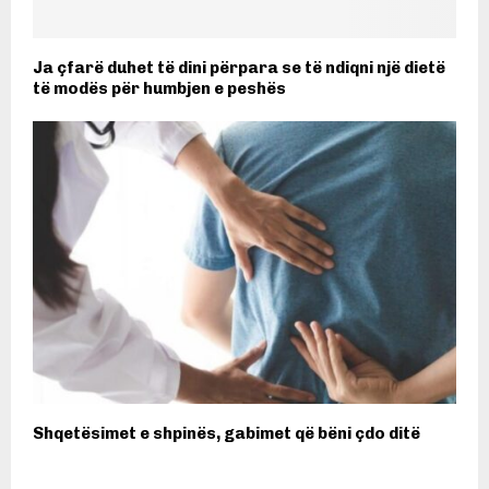
Ja çfarë duhet të dini përpara se të ndiqni një dietë
të modës për humbjen e peshës
Shqetësimet e shpinës, gabimet që bëni çdo ditë