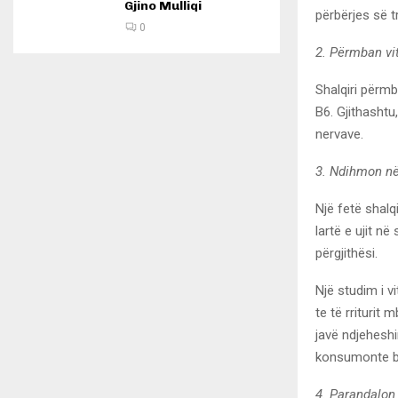
Gjino Mulliqi
përbërjes së t
0
2. Përmban vi
Shalqiri përmb
B6. Gjithashtu
nervave.
3. Ndihmon n
Një fetë shalq
lartë e ujit n
përgjithësi.
Një studim i v
te të rriturit
javë ndjehesh
konsumonte bi
4. Parandalon