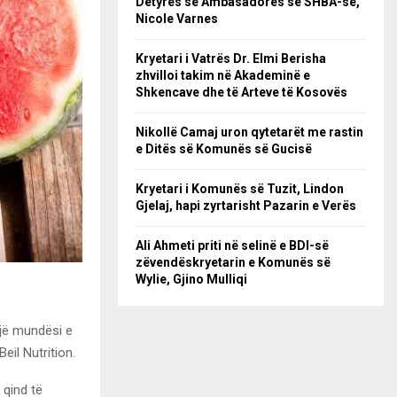
Detyrës së Ambasadores së SHBA-së,
Nicole Varnes
Kryetari i Vatrës Dr. Elmi Berisha
zhvilloi takim në Akademinë e
Shkencave dhe të Arteve të Kosovës
Nikollë Camaj uron qytetarët me rastin
e Ditës së Komunës së Gucisë
Kryetari i Komunës së Tuzit, Lindon
Gjelaj, hapi zyrtarisht Pazarin e Verës
Ali Ahmeti priti në selinë e BDI-së
zëvendëskryetarin e Komunës së
Wylie, Gjino Mulliqi
një mundësi e
eil Nutrition.
 qind të