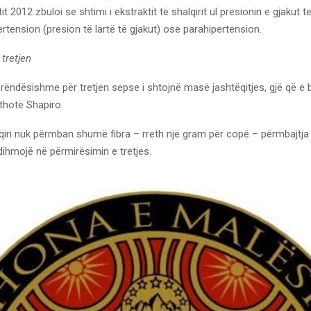
tit 2012 zbuloi se shtimi i ekstraktit të shalqirit ul presionin e gjakut tek
tension (presion të lartë të gjakut) ose parahipertension.
tretjen
ë rëndësishme për tretjen sepse i shtojnë masë jashtëqitjes, gjë që e
 thotë Shapiro.
iri nuk përmban shumë fibra – rreth një gram për copë – përmbajtja e 
dihmojë në përmirësimin e tretjes.