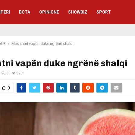
IPËRI
BOTA
OPINIONE
SHOWBIZ
SPORT
ALE
Mposhtni vapën duke ngrënë shalqi
tni vapën duke ngrënë shalqi
0
523
0