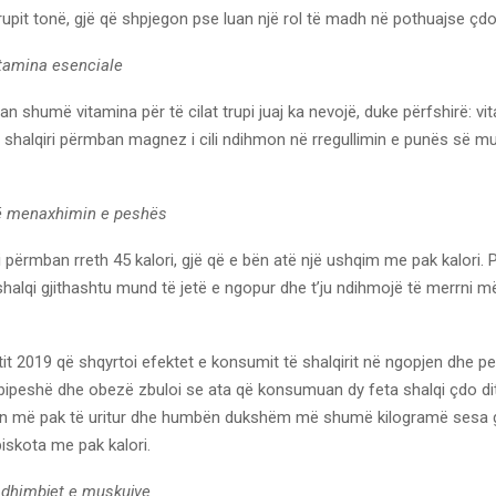
rupit tonë, gjë që shpjegon pse luan një rol të madh në pothuajse çd
tamina esenciale
an shumë vitamina për të cilat trupi juaj ka nevojë, duke përfshirë: vi
, shalqiri përmban magnez i cili ndihmon në rregullimin e punës së m
ë menaxhimin e peshës
i përmban rreth 45 kalori, gjë që e bën atë një ushqim me pak kalori. 
ë shalqi gjithashtu mund të jetë e ngopur dhe t’ju ndihmojë të merrni m
itit 2019 që shqyrtoi efektet e konsumit të shalqirit në ngopjen dhe 
 mbipeshë dhe obezë zbuloi se ata që konsumuan dy feta shalqi çdo di
in më pak të uritur dhe humbën dukshëm më shumë kilogramë sesa g
skota me pak kalori.
 dhimbjet e muskujve