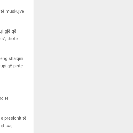
e të muskujve
j, gjë që
es”, thotë
lëng shalqini
upi që pinte
nd të
e presionit të
t tuaj.