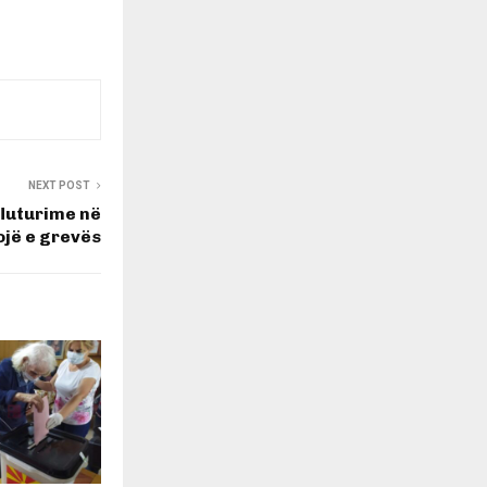
NEXT POST
fluturime në
sojë e grevës