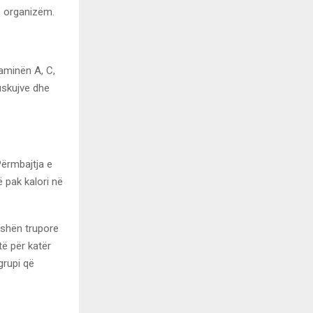
o organizëm.
taminën A, C,
uskujve dhe
Përmbajtja e
ë pak kalori në
peshën trupore
të për katër
rupi që