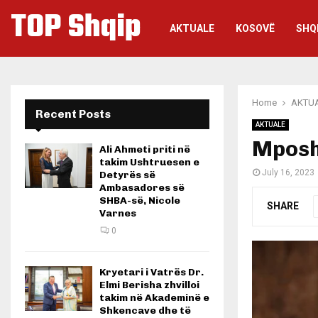
TOP Shqip
AKTUALE
KOSOVË
SHQ
Home
AKTU
Recent Posts
AKTUALE
Mposh
Ali Ahmeti priti në
takim Ushtruesen e
July 16, 2023
Detyrës së
Ambasadores së
SHBA-së, Nicole
SHARE
Varnes
0
Kryetari i Vatrës Dr.
Elmi Berisha zhvilloi
takim në Akademinë e
Shkencave dhe të