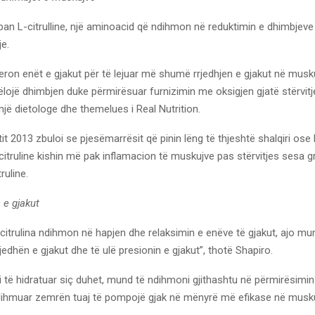
ban L-citrulline, një aminoacid që ndihmon në reduktimin e dhimbjev
je.
gjeron enët e gjakut për të lejuar më shumë rrjedhjen e gjakut në musku
ojë dhimbjen duke përmirësuar furnizimin me oksigjen gjatë stërvitj
jë dietologe dhe themelues i Real Nutrition.
tit 2013 zbuloi se pjesëmarrësit që pinin lëng të thjeshtë shalqiri ose 
citruline kishin më pak inflamacion të muskujve pas stërvitjes sesa gr
ruline.
n e gjakut
citrulina ndihmon në hapjen dhe relaksimin e enëve të gjakut, ajo mu
jedhën e gjakut dhe të ulë presionin e gjakut”, thotë Shapiro.
të hidratuar siç duhet, mund të ndihmoni gjithashtu në përmirësimin 
dihmuar zemrën tuaj të pompojë gjak në mënyrë më efikase në muskuj