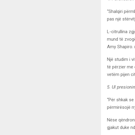
“Shalqiri përm
pas një stërvit
L-citrullina z
mund të zvogël
Amy Shapiro. n
Një studim i vi
të përzier me 
vetëm pijen cit
5. Ul presioni
“Për shkak se 
përmirësojë rr
Nëse qëndroni 
gjakut duke n