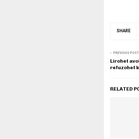
SHARE
PREVIOUS POST
Lirohet avo
refuzohet 
RELATED P