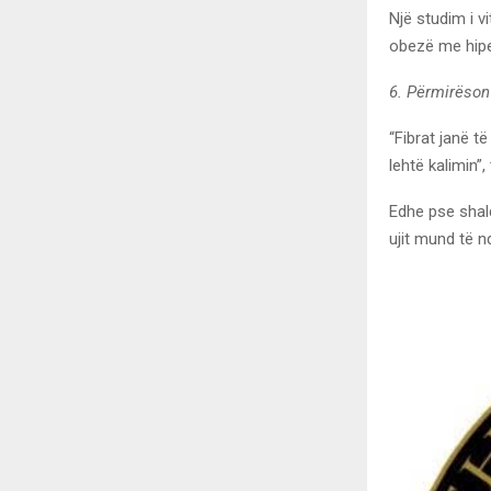
Një studim i vi
obezë me hiper
6. Përmirëson 
“Fibrat janë t
lehtë kalimin”,
Edhe pse shalq
ujit mund të n