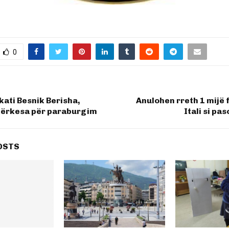
0
kati Besnik Berisha,
Anulohen rreth 1 mijë 
kërkesa për paraburgim
Itali si pa
OSTS