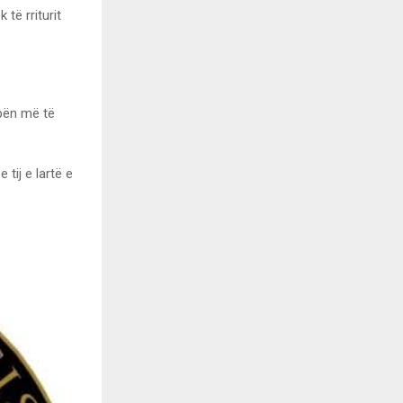
 të rriturit
 bën më të
tij e lartë e