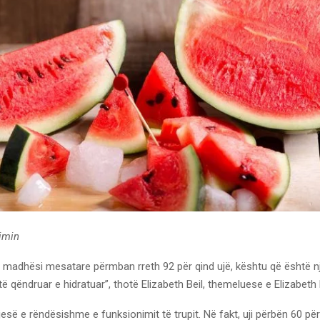
timin
e madhësi mesatare përmban rreth 92 për qind ujë, kështu që është 
të qëndruar e hidratuar”, thotë Elizabeth Beil, themeluese e Elizabeth B
pjesë e rëndësishme e funksionimit të trupit. Në fakt, uji përbën 60 për