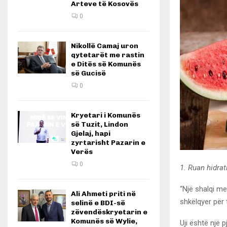
Arteve të Kosovës
0
Nikollë Camaj uron
qytetarët me rastin
e Ditës së Komunës
së Gucisë
0
Kryetari i Komunës
së Tuzit, Lindon
Gjelaj, hapi
zyrtarisht Pazarin e
Verës
0
1. Ruan hidra
“Një shalqi m
Ali Ahmeti priti në
shkëlqyer për 
selinë e BDI-së
zëvendëskryetarin e
Komunës së Wylie,
Uji është një 