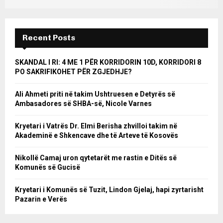
Recent Posts
SKANDAL I RI: 4 ME 1 PËR KORRIDORIN 10D, KORRIDORI 8
PO SAKRIFIKOHET PËR ZGJEDHJE?
Ali Ahmeti priti në takim Ushtruesen e Detyrës së
Ambasadores së SHBA-së, Nicole Varnes
Kryetari i Vatrës Dr. Elmi Berisha zhvilloi takim në
Akademinë e Shkencave dhe të Arteve të Kosovës
Nikollë Camaj uron qytetarët me rastin e Ditës së
Komunës së Gucisë
Kryetari i Komunës së Tuzit, Lindon Gjelaj, hapi zyrtarisht
Pazarin e Verës