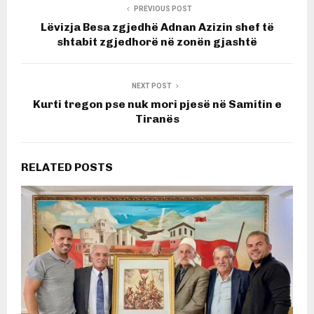
PREVIOUS POST
Lëvizja Besa zgjedhë Adnan Azizin shef të
shtabit zgjedhorë në zonën gjashtë
NEXT POST
Kurti tregon pse nuk mori pjesë në Samitin e
Tiranës
RELATED POSTS