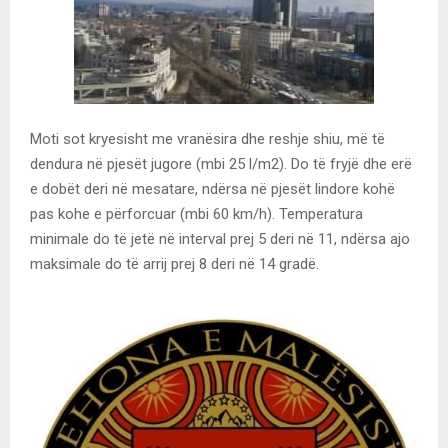
Moti sot kryesisht me vranësira dhe reshje shiu, më të
dendura në pjesët jugore (mbi 25 l/m2). Do të fryjë dhe erë
e dobët deri në mesatare, ndërsa në pjesët lindore kohë
pas kohe e përforcuar (mbi 60 km/h). Temperatura
minimale do të jetë në interval prej 5 deri në 11, ndërsa ajo
maksimale do të arrij prej 8 deri në 14 gradë.