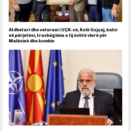
Atdhetari dhe veterani i UÇK-së, Kolë Gojçaj, kaloi
në përjetësi, trashëgimia e tij është vlerë për
Malësinë dhe kombin