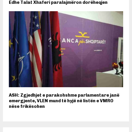
Edhe Talat Xhaferi paralajmëron dorëheqjen
ASH: Zgjedhjet e parakohshme parlamentare janë
emergjente, VLEN mund të hyjë në listën e VMRO
nëse frikësohen