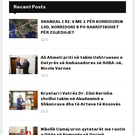
Recent Posts
SKANDAL I RI: 4 ME 1 PËR KORRIDORIN
10D, KORRIDORI 8 PO SAKRIFIKOHET
PËR ZGJEDHJE?
0
Ali Ahmeti priti në takim Ushtruesen e
Detyrës së Ambasadores së SHBA-së,
Nicole Varnes
0
Kryetari i Vatrës Dr. Elmi Berisha
zhvilloi takim në Akademinë e
Shkencave dhe të Arteve të Kosovës
0
Nikollë Camaj uron qytetarët me rastin
e Ditës së Komunës së Gucisë