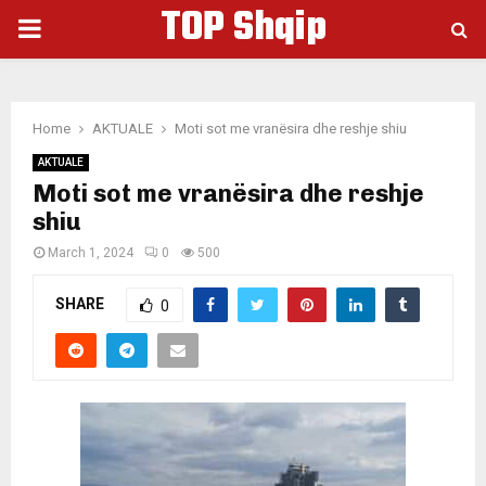
TOP Shqip
PRIMARY
MENU
Home
AKTUALE
Moti sot me vranësira dhe reshje shiu
AKTUALE
Moti sot me vranësira dhe reshje
shiu
March 1, 2024
0
500
SHARE
0