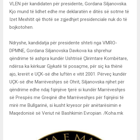
VLEN për kandidaten për presidente, Gordana Siljanovska.
Kjo mund të lidhet edhe me deklaratën e ditës së sotme të
Izet Mexhitit që thotë se zgjedhjet presidenciale nuk do të
bojkotohen.
Ndryshe, kandidatja për presidente shteti nga VMRO-
DPMNE, Gordana Siljanovska Davkova ka shprehur
qëndrime të ashpra kundër Ushtrisë Çlirimtare Kombëtare,
ndërsa ka kërkuar Gjykatë të posaçme, për siç ka thënë
ajo, krerët e UÇK-së dhe luftën e vitit 2001. Përveç kundër
UÇK-së dhe Marrëveshjes së Ohrit, Siljanovska njihet për
qëndrime edhe ndaj fqinjëve tjerë si kundër Marrëveshjes
së Prespës me Greqinë dhe Marrëveshjes për fqinjësi të
mirë me Bullgarinë, si kusht kryesor për anëtarësimin e
Maqedonisë së Veriut në Bashkimin Evropian. /Koha.mk