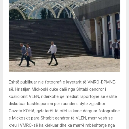
Është publikuar një fotografi e kryetarit të VMRO-DPMNE-
së, Hristijan Mickoski duke dalë nga Shtabi qendror i
koalicionit VLEN, ndërkohë që mediat raportojnë se është
diskutuar bashkëpunimi për raundin e dytë zgjedhor.
Gazeta KOHA, qytetarët të cilët ia kanë dërguar fotografinë
e Mickoskit para Shtabit qendror të VLEN, merr vesh se
kreu i VMRO-së ka kërkuar dhe ka marrë mbështetje nga