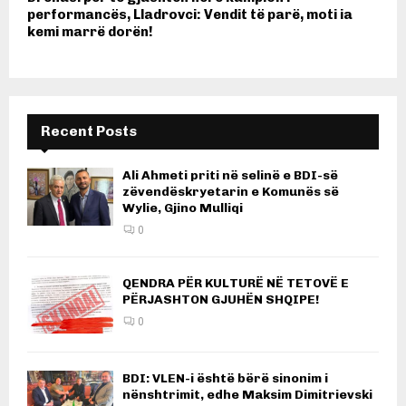
performancës, Lladrovci: Vendit të parë, moti ia
kemi marrë dorën!
Recent Posts
Ali Ahmeti priti në selinë e BDI-së
zëvendëskryetarin e Komunës së
Wylie, Gjino Mulliqi
0
QENDRA PËR KULTURË NË TETOVË E
PËRJASHTON GJUHËN SHQIPE!
0
BDI: VLEN-i është bërë sinonim i
nënshtrimit, edhe Maksim Dimitrievski