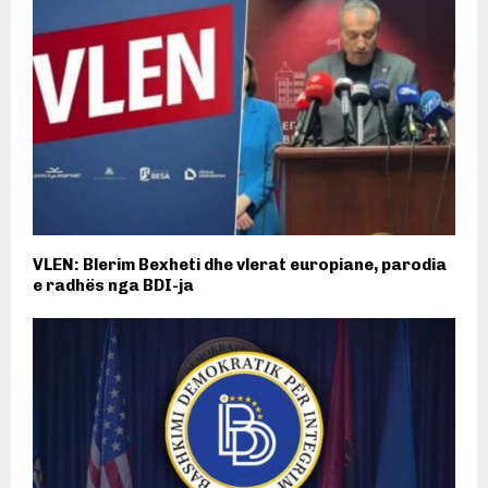
VLEN: Blerim Bexheti dhe vlerat europiane, parodia
e radhës nga BDI-ja