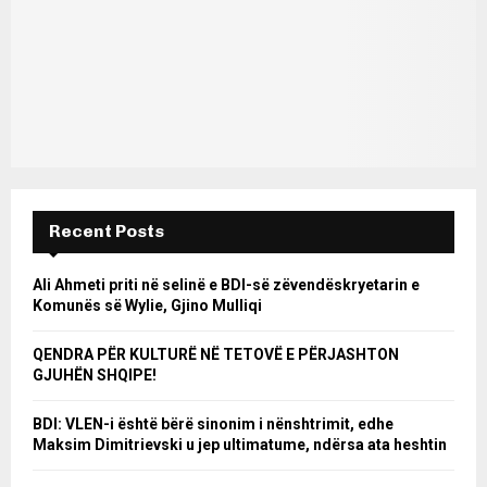
Recent Posts
Ali Ahmeti priti në selinë e BDI-së zëvendëskryetarin e
Komunës së Wylie, Gjino Mulliqi
QENDRA PËR KULTURË NË TETOVË E PËRJASHTON
GJUHËN SHQIPE!
BDI: VLEN-i është bërë sinonim i nënshtrimit, edhe
Maksim Dimitrievski u jep ultimatume, ndërsa ata heshtin