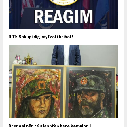
BDI: Shkupi digjet, Izeti krihet!
Drenasi për të gjashtën herë kampion i