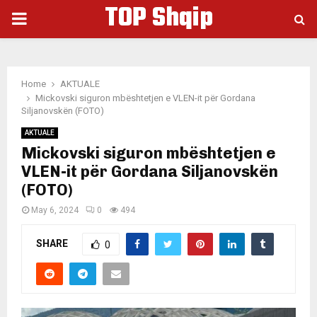
TOP Shqip
PRIMARY
MENU
Home
AKTUALE
Mickovski siguron mbështetjen e VLEN-it për Gordana
Siljanovskën (FOTO)
AKTUALE
Mickovski siguron mbështetjen e
VLEN-it për Gordana Siljanovskën
(FOTO)
May 6, 2024
0
494
SHARE
0