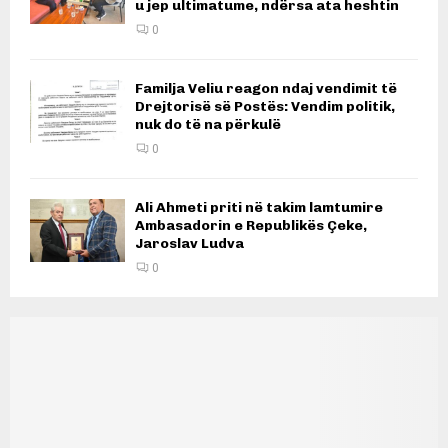
u jep ultimatume, ndërsa ata heshtin
0
Familja Veliu reagon ndaj vendimit të
Drejtorisë së Postës: Vendim politik,
nuk do të na përkulë
0
Ali Ahmeti priti në takim lamtumire
Ambasadorin e Republikës Çeke,
Jaroslav Ludva
0