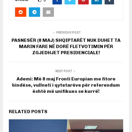
0
PREVIOUS POST
PASNESËR (8 MAJ) SHQIPTARËT NUK DUHET TA
MARIN FARE NË DORË FLETVOTIMIN PËR
ZGJEDHJET PRESIDENCIALE!
NEXT POST
Ademi: Më 8 maj Fronti Europian me fitore
bindëse, vullneti i qytetarëve për referendum
është më unifikues se kurrë!
RELATED POSTS