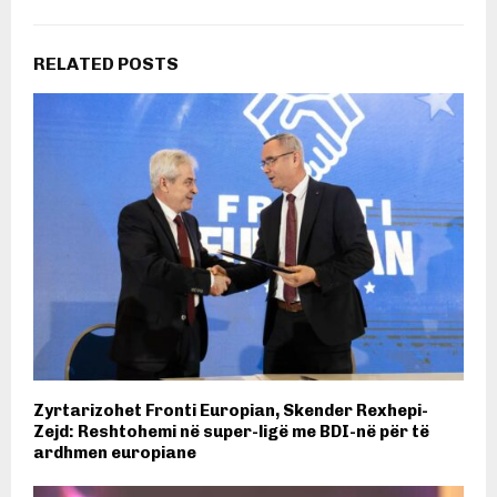
RELATED POSTS
Zyrtarizohet Fronti Europian, Skender Rexhepi-
Zejd: Reshtohemi në super-ligë me BDI-në për të
ardhmen europiane