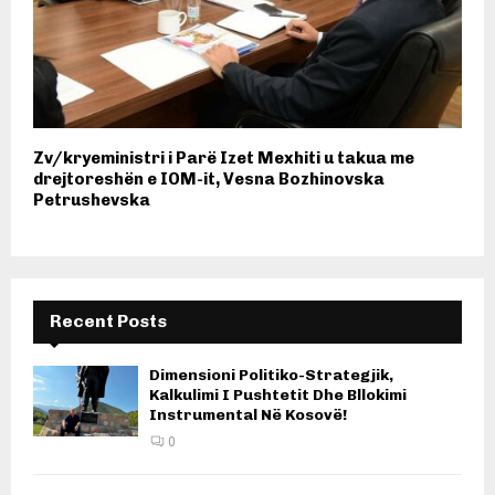
Zv/kryeministri i Parë Izet Mexhiti u takua me
drejtoreshën e IOM-it, Vesna Bozhinovska
Petrushevska
Recent Posts
Dimensioni Politiko-Strategjik,
Kalkulimi I Pushtetit Dhe Bllokimi
Instrumental Në Kosovë!
0