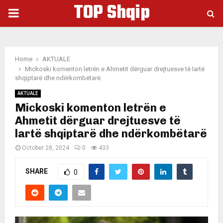
TOP Shqip
PRIMARY
MENU
Home
AKTUALE
Mickoski komenton letrën e Ahmetit dërguar drejtuesve të lartë
shqiptarë dhe ndërkombëtarë
AKTUALE
Mickoski komenton letrën e
Ahmetit dërguar drejtuesve të
lartë shqiptarë dhe ndërkombëtarë
October 28, 2024
0
433
SHARE
0