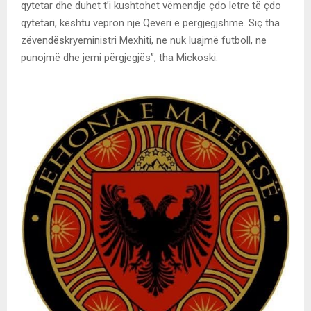
qytetar dhe duhet t’i kushtohet vëmendje çdo letre të çdo
qytetari, kështu vepron një Qeveri e përgjegjshme. Siç tha
zëvendëskryeministri Mexhiti, ne nuk luajmë futboll, ne
punojmë dhe jemi përgjegjës”, tha Mickoski.