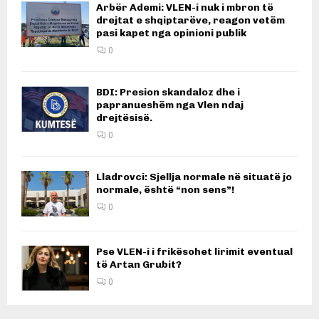
Arbër Ademi: VLEN-i nuk i mbron të
drejtat e shqiptarëve, reagon vetëm
pasi kapet nga opinioni publik
0
BDI: Presion skandaloz dhe i
papranueshëm nga Vlen ndaj
drejtësisë.
0
Lladrovci: Sjellja normale në situatë jo
normale, është “non sens”!
0
Pse VLEN-i i frikësohet lirimit eventual
të Artan Grubit?
0