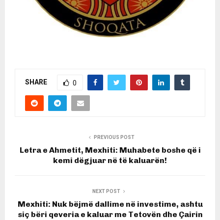
SHARE
0
PREVIOUS POST
Letra e Ahmetit, Mexhiti: Muhabete boshe që i
kemi dëgjuar në të kaluarën!
NEXT POST
Mexhiti: Nuk bëjmë dallime në investime, ashtu
siç bëri qeveria e kaluar me Tetovën dhe Çairin