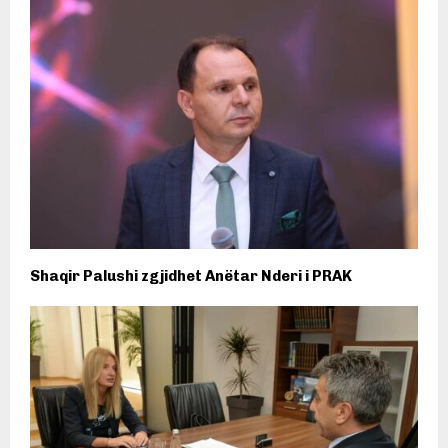
Shaqir Palushi zgjidhet Anëtar Nderi i PRAK