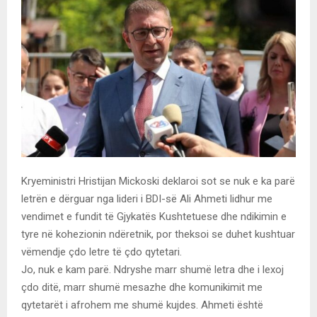
Kryeministri Hristijan Mickoski deklaroi sot se nuk e ka parë
letrën e dërguar nga lideri i BDI-së Ali Ahmeti lidhur me
vendimet e fundit të Gjykatës Kushtetuese dhe ndikimin e
tyre në kohezionin ndëretnik, por theksoi se duhet kushtuar
vëmendje çdo letre të çdo qytetari.
Jo, nuk e kam parë. Ndryshe marr shumë letra dhe i lexoj
çdo ditë, marr shumë mesazhe dhe komunikimit me
qytetarët i afrohem me shumë kujdes. Ahmeti është