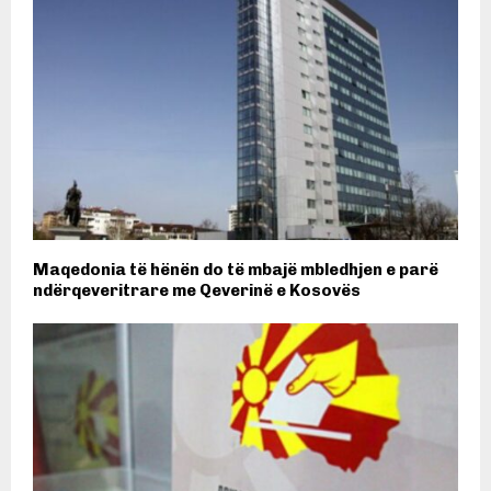
Maqedonia të hënën do të mbajë mbledhjen e parë
ndërqeveritrare me Qeverinë e Kosovës