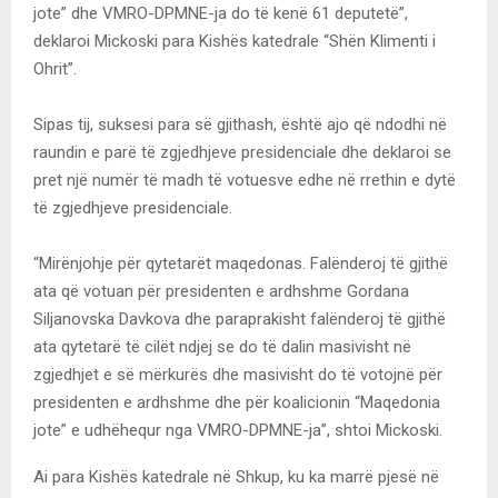
jote” dhe VMRO-DPMNE-ja do të kenë 61 deputetë”,
deklaroi Mickoski para Kishës katedrale “Shën Klimenti i
Ohrit”.
Sipas tij, suksesi para së gjithash, është ajo që ndodhi në
raundin e parë të zgjedhjeve presidenciale dhe deklaroi se
pret një numër të madh të votuesve edhe në rrethin e dytë
të zgjedhjeve presidenciale.
“Mirënjohje për qytetarët maqedonas. Falënderoj të gjithë
ata që votuan për presidenten e ardhshme Gordana
Siljanovska Davkova dhe paraprakisht falënderoj të gjithë
ata qytetarë të cilët ndjej se do të dalin masivisht në
zgjedhjet e së mërkurës dhe masivisht do të votojnë për
presidenten e ardhshme dhe për koalicionin “Maqedonia
jote” e udhëhequr nga VMRO-DPMNE-ja”, shtoi Mickoski.
Ai para Kishës katedrale në Shkup, ku ka marrë pjesë në