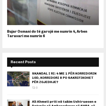
Bujar Osmani do të garojë me numrin 4, Arben
Taravari me numrin 6
Recent Posts
SKANDAL I RI: 4 ME 1 PËR KORRIDORIN
10D, KORRIDORI 8 PO SAKRIFIKOHET
PËR ZGJEDHJE?
0
Ali Ahmeti priti në takim Ushtruesen e
Detyrës së Ambasadores së SHBA-së,