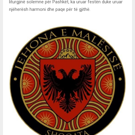
liturgjinë solemne për Pashkët, ka uruar festën duke uruar
njëherësh harmoni dhe paqe për të gjithë.