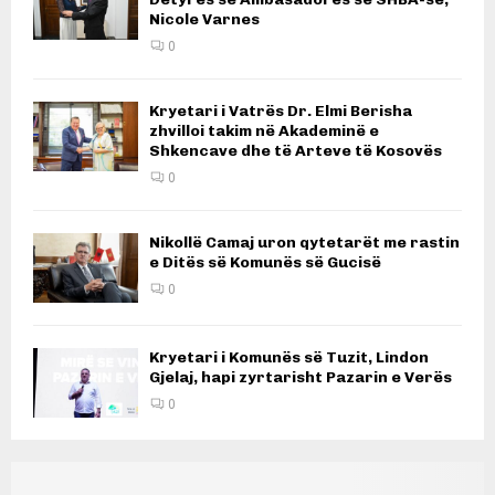
Nicole Varnes
0
Kryetari i Vatrës Dr. Elmi Berisha
zhvilloi takim në Akademinë e
Shkencave dhe të Arteve të Kosovës
0
Nikollë Camaj uron qytetarët me rastin
e Ditës së Komunës së Gucisë
0
Kryetari i Komunës së Tuzit, Lindon
Gjelaj, hapi zyrtarisht Pazarin e Verës
0