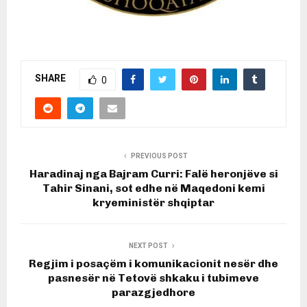
SHARE
0
PREVIOUS POST
Haradinaj nga Bajram Curri: Falë heronjëve si
Tahir Sinani, sot edhe në Maqedoni kemi
kryeministër shqiptar
NEXT POST
Regjim i posaçëm i komunikacionit nesër dhe
pasnesër në Tetovë shkaku i tubimeve
parazgjedhore