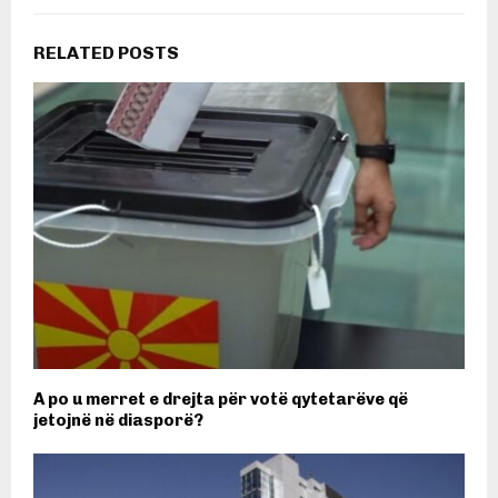
RELATED POSTS
A po u merret e drejta për votë qytetarëve që
jetojnë në diasporë?