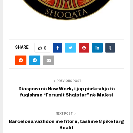
SHARE
0
PREVIOUS POST
Diaspora në New Work, i jep përkrahje të
fuqishme “Forumit Shqiptar” në Malësi
NEXT POST
Barcelona vazhdon me fitore, tashmë 8 pikë larg
Realit