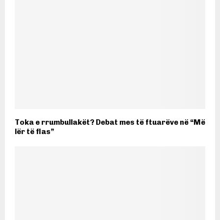
Toka e rrumbullakët? Debat mes të ftuarëve në “Më
lër të flas”