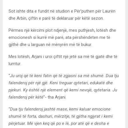
Sot ishte dita e fundit në studion e Për’puthen për Laurën
dhe Arbin, çiftin e parë të deklaruar për këtë sezon.
Përmes një kërcimi plot ndjenjë, mes puthjesh, lotësh dhe
emocionesh si kurrë më parë, ata përshëndeten me të
gjithë dhe u larguan në mënyrën më të bukur.
Mes lotësh, Arjani i uroi çiftit një jetë sa më të gjatë dhe të
lumtur.
“
Ju uroj që të keni fatin që të zgjasni sa më shumë. Dua tju
falenderoj për një gjë. Keni treguar qytetari, edukatë dhe
pjekuri. Ky është një element që kemi nevojë, qytetaria. Ju
falenderoj për këtë
”- tha Arjani.
“
Dua tju falenderoj jashtë mase, kemi kaluar emocione
shumë të forta, dashuri, mërzitje, të gjitha ngjyrat i kemi
përjetuar. Më vjen keq që po e lë, por atë që e desha e