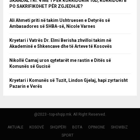
SKANDAL I RI: 4 ME 1 PËR KORRIDORIN 10D, KORRIDORI 8
PO SAKRIFIKOHET PËR ZGJEDHJE?
Ali Ahmeti priti në takim Ushtruesen e Detyrës së
Ambasadores së SHBA-së, Nicole Varnes
Kryetari i Vatrës Dr. Elmi Berisha zhvilloi takim në
Akademinë e Shkencave dhe të Arteve të Kosovës
Nikollë Camaj uron qytetarët me rastin e Ditës së
Komunës së Gucisë
Kryetari i Komunës së Tuzit, Lindon Gjelaj, hapi zyrtarisht
Pazarin e Verës
@2023 - top-shqip.mk. All Right Reserved.
AKTUALE
KOSOVË
SHQIPËRI
BOTA
OPINIONE
SHOWBIZ
SPORT