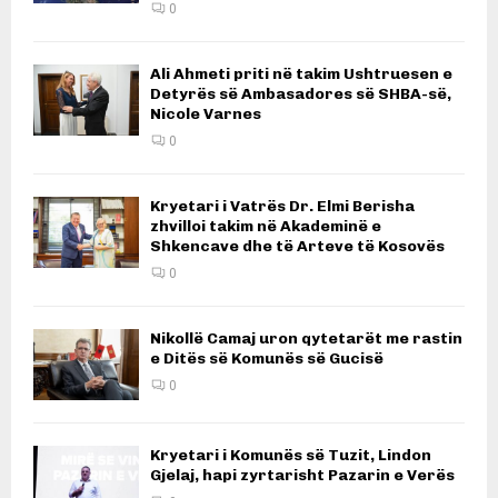
0
Ali Ahmeti priti në takim Ushtruesen e
Detyrës së Ambasadores së SHBA-së,
Nicole Varnes
0
Kryetari i Vatrës Dr. Elmi Berisha
zhvilloi takim në Akademinë e
Shkencave dhe të Arteve të Kosovës
0
Nikollë Camaj uron qytetarët me rastin
e Ditës së Komunës së Gucisë
0
Kryetari i Komunës së Tuzit, Lindon
Gjelaj, hapi zyrtarisht Pazarin e Verës