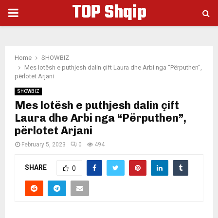
TOP Shqip
PRIMARY
MENU
Home
SHOWBIZ
Mes lotësh e puthjesh dalin çift Laura dhe Arbi nga “Përputhen”,
përlotet Arjani
SHOWBIZ
Mes lotësh e puthjesh dalin çift
Laura dhe Arbi nga “Përputhen”,
përlotet Arjani
February 5, 2023
0
494
SHARE
0