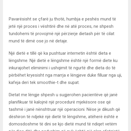
Pavarësisht se çfarë ju thotë, humbja e peshës mund të
jetë një proces i vështirë dhe në atë proces, ne shpesh
tundohemi të provojmë një përzierje dietash për të cilat
mund të dimë ose jo në detaje.
Një dietë e tillë që ka pushtuar internetin është dieta e
lëngshme. Një dietë e lëngshme është një formë diete ku
inkurajohet eliminimi i ushqimit të ngurtë dhe dieta do të
përbëhet kryesisht nga marrja e lëngjeve duke filluar nga uji,
kafeja deri tek smoothie-t dhe supat.
Dietat me lëngje shpesh u sugjerohen pacientëve që janë
planifikuar të kalojnë një procedurë mjekësore ose që
tashmë i janë nënshtruar një operacioni. Nëse je dikush që
dëshiron të ndjekë një dietë të lëngshme, atëherë është e
domosdoshme të dini se kjo dietë mund të ndiqet vetëm