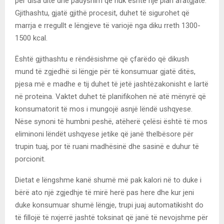
për disa ditë dhe padyshim që nuk është një plan afatgjatë.
Gjithashtu, gjatë gjithë procesit, duhet të sigurohet që
marrja e rregullt e lëngjeve të variojë nga diku rreth 1300-
1500 kcal.
Është gjithashtu e rëndësishme që çfarëdo që dikush
mund të zgjedhë si lëngje për të konsumuar gjatë ditës,
pjesa më e madhe e tij duhet të jetë jashtëzakonisht e lartë
në proteina. Vaktet duhet të planifikohen në atë mënyrë që
konsumatorit të mos i mungojë asnjë lëndë ushqyese.
Nëse synoni të humbni peshë, atëherë çelësi është të mos
eliminoni lëndët ushqyese jetike që janë thelbësore për
trupin tuaj, por të ruani madhësinë dhe sasinë e duhur të
porcionit.
Dietat e lëngshme kanë shumë më pak kalori në to duke i
bërë ato një zgjedhje të mirë herë pas here dhe kur jeni
duke konsumuar shumë lëngje, trupi juaj automatikisht do
të fillojë të nxjerrë jashtë toksinat që janë të nevojshme për