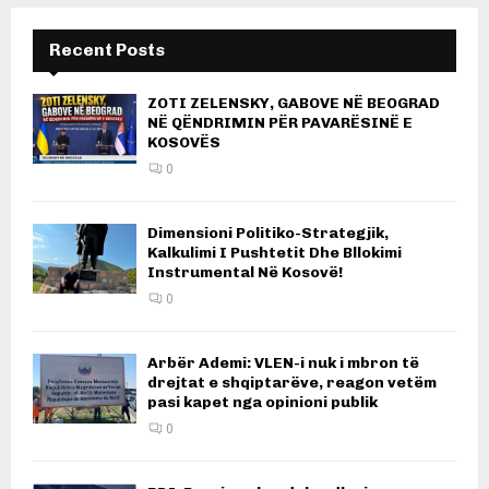
Recent Posts
ZOTI ZELENSKY, GABOVE NË BEOGRAD
NË QËNDRIMIN PËR PAVARËSINË E
KOSOVËS
0
Dimensioni Politiko-Strategjik,
Kalkulimi I Pushtetit Dhe Bllokimi
Instrumental Në Kosovë!
0
Arbër Ademi: VLEN-i nuk i mbron të
drejtat e shqiptarëve, reagon vetëm
pasi kapet nga opinioni publik
0