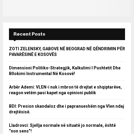
Recent Posts
ZOTI ZELENSKY, GABOVE NË BEOGRAD NË QËNDRIMIN PËR
PAVARËSINË E KOSOVËS
Dimensioni Politiko-Strategjik, Kalkulimi I Pushtetit Dhe
Bllokimi Instrumental Në Kosovë!
Arbër Ademi: VLEN-i nuk i mbron të drejtat e shqiptarëve,
reagon vetëm pasi kapet nga opinioni publik
BDI: Presion skandaloz dhe i papranueshëm nga Vlen ndaj
drejtësisë.
Lladrovci: Sjellja normale në situatë jo normale, është
“non sens”!