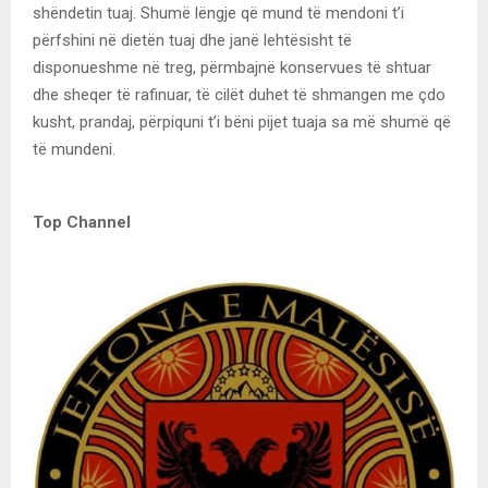
shëndetin tuaj. Shumë lëngje që mund të mendoni t’i
përfshini në dietën tuaj dhe janë lehtësisht të
disponueshme në treg, përmbajnë konservues të shtuar
dhe sheqer të rafinuar, të cilët duhet të shmangen me çdo
kusht, prandaj, përpiquni t’i bëni pijet tuaja sa më shumë që
të mundeni.
Top Channel