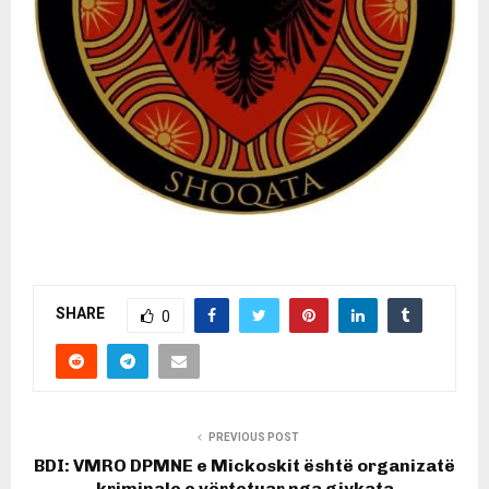
SHARE
0
PREVIOUS POST
BDI: VMRO DPMNE e Mickoskit është organizatë
kriminale e vërtetuar nga gjykata