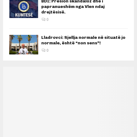
BDI: Presion skandaloz dhe i
papranueshëm nga Vlen ndaj
drejtësisë.
0
Lladrovci: Sjellja normale në situatë jo
normale, është “non sens”!
0