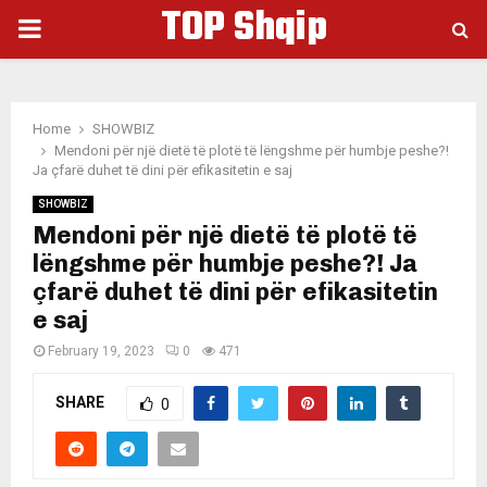
TOP Shqip
PRIMARY
MENU
Home
SHOWBIZ
Mendoni për një dietë të plotë të lëngshme për humbje peshe?!
Ja çfarë duhet të dini për efikasitetin e saj
SHOWBIZ
Mendoni për një dietë të plotë të
lëngshme për humbje peshe?! Ja
çfarë duhet të dini për efikasitetin
e saj
February 19, 2023
0
471
SHARE
0