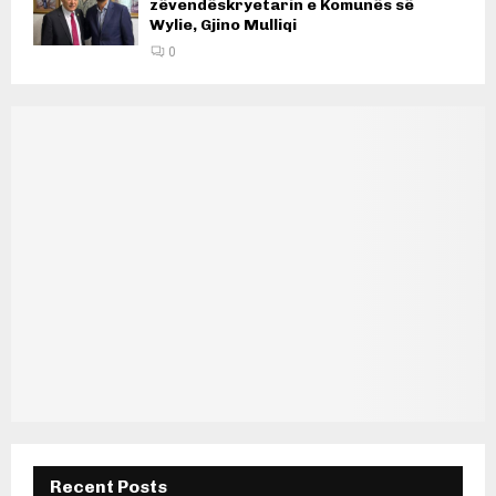
zëvendëskryetarin e Komunës së
Wylie, Gjino Mulliqi
0
Recent Posts