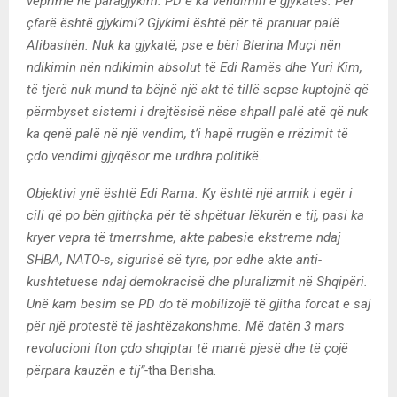
veprime në paragjykim. PD e ka vendimin e gjykatës. Për
çfarë është gjykimi? Gjykimi është për të pranuar palë
Alibashën. Nuk ka gjykatë, pse e bëri Blerina Muçi nën
ndikimin nën ndikimin absolut të Edi Ramës dhe Yuri Kim,
të tjerë nuk mund ta bëjnë një akt të tillë sepse kuptojnë që
përmbyset sistemi i drejtësisë nëse shpall palë atë që nuk
ka qenë palë në një vendim, t’i hapë rrugën e rrëzimit të
çdo vendimi gjyqësor me urdhra politikë.
Objektivi ynë është Edi Rama. Ky është një armik i egër i
cili që po bën gjithçka për të shpëtuar lëkurën e tij, pasi ka
kryer vepra të tmerrshme, akte pabesie ekstreme ndaj
SHBA, NATO-s, sigurisë së tyre, por edhe akte anti-
kushtetuese ndaj demokracisë dhe pluralizmit në Shqipëri.
Unë kam besim se PD do të mobilizojë të gjitha forcat e saj
për një protestë të jashtëzakonshme. Më datën 3 mars
revolucioni fton çdo shqiptar të marrë pjesë dhe të çojë
përpara kauzën e tij”-
tha Berisha.