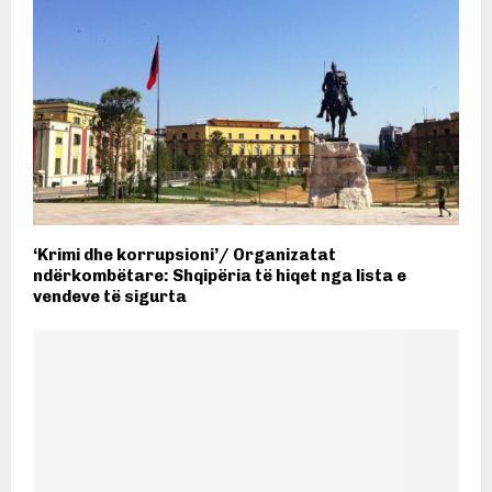
‘Krimi dhe korrupsioni’/ Organizatat
ndërkombëtare: Shqipëria të hiqet nga lista e
vendeve të sigurta