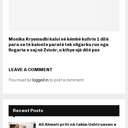
Monika Kryemadhi kaloi në këmbë kufirin 1 ditë
para se të kalonte paratë tek oligarku rus nga
llogaria e saj në Zvicër, u kthye një ditë pas
LEAVE A COMMENT
You must be
logged in
to post a comment.
Recent Posts
Ali Ahmeti priti në takim Ushtruesen e