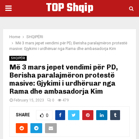
TOP Shqip
PRIMARY
MENU
Home
SHQIPËRI
Më 3 mars jepet vendimi për PD, Berisha paralajmëron protestë
masive: Gjykimi i urdhëruar nga Rama dhe ambasadorja Kim
SHQIPËRI
Më 3 mars jepet vendimi për PD,
Berisha paralajmëron protestë
masive: Gjykimi i urdhëruar nga
Rama dhe ambasadorja Kim
February 15, 2023
0
479
SHARE
0