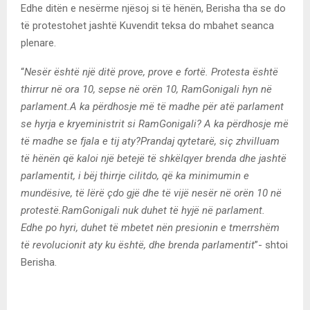
Edhe ditën e nesërme njësoj si të hënën, Berisha tha se do
të protestohet jashtë Kuvendit teksa do mbahet seanca
plenare.
“
Nesër është një ditë prove, prove e fortë. Protesta është
thirrur në ora 10, sepse në orën 10, RamGonigali hyn në
parlament.A ka përdhosje më të madhe për atë parlament
se hyrja e kryeministrit si RamGonigali? A ka përdhosje më
të madhe se fjala e tij aty?Prandaj qytetarë, siç zhvilluam
të hënën që kaloi një betejë të shkëlqyer brenda dhe jashtë
parlamentit, i bëj thirrje cilitdo, që ka minimumin e
mundësive, të lërë çdo gjë dhe të vijë nesër në orën 10 në
protestë.RamGonigali nuk duhet të hyjë në parlament.
Edhe po hyri, duhet të mbetet nën presionin e tmerrshëm
të revolucionit aty ku është, dhe brenda parlamentit
”- shtoi
Berisha.