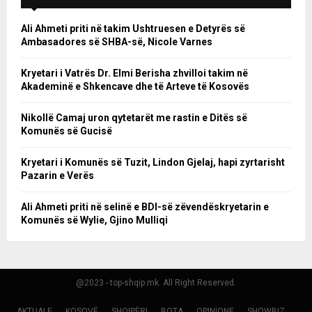
Ali Ahmeti priti në takim Ushtruesen e Detyrës së
Ambasadores së SHBA-së, Nicole Varnes
Kryetari i Vatrës Dr. Elmi Berisha zhvilloi takim në
Akademinë e Shkencave dhe të Arteve të Kosovës
Nikollë Camaj uron qytetarët me rastin e Ditës së
Komunës së Gucisë
Kryetari i Komunës së Tuzit, Lindon Gjelaj, hapi zyrtarisht
Pazarin e Verës
Ali Ahmeti priti në selinë e BDI-së zëvendëskryetarin e
Komunës së Wylie, Gjino Mulliqi
@2023 - top-shqip.mk. All Right Reserved.
AKTUALE
KOSOVË
SHQIPËRI
BOTA
OPINIONE
SHOWBIZ