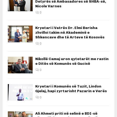
Detyrës së Ambasadores së SHBA-së,
Nicole Varnes
0
Kryetari i Vatrës Dr. Elmi Berisha
zhvilloi takim në Akademinë e
Shkencave dhe të Arteve të Kosovës
0
Nikollë Camaj uron qytetarët me rastin
e Ditës së Komunës së Gucisë
0
Kryetari i Komunës së Tuzit, Lindon
Gjelaj, hapi zyrtarisht Pazarin e Verës
0
Ali Ahmeti priti në selinë e BDI-së