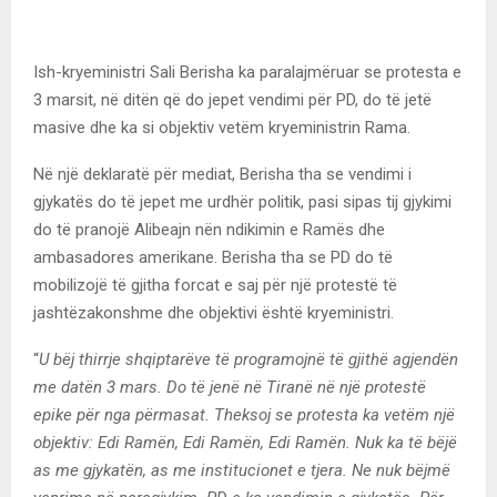
Ish-kryeministri Sali Berisha ka paralajmëruar se protesta e
3 marsit, në ditën që do jepet vendimi për PD, do të jetë
masive dhe ka si objektiv vetëm kryeministrin Rama.
Në një deklaratë për mediat, Berisha tha se vendimi i
gjykatës do të jepet me urdhër politik, pasi sipas tij gjykimi
do të pranojë Alibeajn nën ndikimin e Ramës dhe
ambasadores amerikane. Berisha tha se PD do të
mobilizojë të gjitha forcat e saj për një protestë të
jashtëzakonshme dhe objektivi është kryeministri.
“
U bëj thirrje shqiptarëve të programojnë të gjithë agjendën
me datën 3 mars. Do të jenë në Tiranë në një protestë
epike për nga përmasat. Theksoj se protesta ka vetëm një
objektiv: Edi Ramën, Edi Ramën, Edi Ramën. Nuk ka të bëjë
as me gjykatën, as me institucionet e tjera. Ne nuk bëjmë