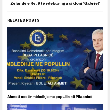
Zelandë e Re, 9 të vdekur nga cikloni ‘Gabriel’
RELATED POSTS
Ahmeti nesër mbledhje me popullin në Pllasnicë