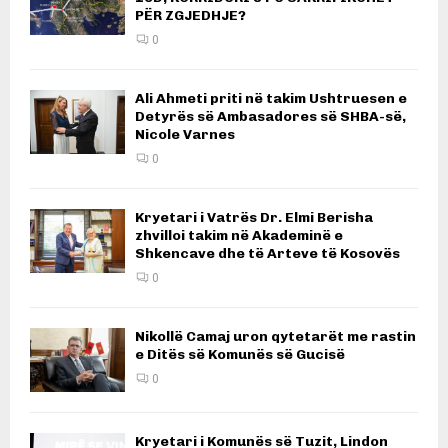
PËR ZGJEDHJE?
0
Ali Ahmeti priti në takim Ushtruesen e
Detyrës së Ambasadores së SHBA-së,
Nicole Varnes
0
Kryetari i Vatrës Dr. Elmi Berisha
zhvilloi takim në Akademinë e
Shkencave dhe të Arteve të Kosovës
0
Nikollë Camaj uron qytetarët me rastin
e Ditës së Komunës së Gucisë
0
Kryetari i Komunës së Tuzit, Lindon