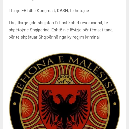
Thirrje FBI dhe Kongresit, DASH, të hetojnë.
I bëj thirrje çdo shqiptari t’i bashkohet revolucionit, të
shpëtojmë Shqipërinë. Është një lëvizje për fëmijët tanë,
për të shpëtuar Shqipërinë nga ky regjim kriminal.