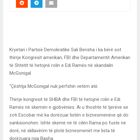
Kryetari i Partisë Demokratike Sali Berisha i ka bërë sot
thirrje Kongresit amerikan, FBI dhe Departamentit Amerikan
të Shtetit të hetojnë rolin e Edi Ramës në skandalin
McGonigal.
“Çështja McGonigal nuk përfshin vetëm atë.
Thirrje kongresit të SHBA dhe FBI të hetojnë rolin e Edi
Ramës në skemën e gjobvënies. Ai u thoshte të tjerëve se
zoti Escobar më ka dorëzuar listën e biznesmenëve që do
sanksionohen. Ishte skemë në të cilën Rama po fuste në
dorë, në skllavërim të plotë biznesmenët me lista të
dorëzuara nga Basha.