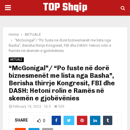
TOP Shqip
PRIMARY
MENU
Home
AKTUALE
“McGonigal”/ “Po fuste në dorë biznesmenët me lista nga
Basha”, Berisha thirrje Kongresit, FBI dhe DASH: Hetoni rolin e
Ramës në skemën e gjobëvënies
AKTUALE
“McGonigal”/ “Po fuste në dorë
biznesmenët me lista nga Basha”,
Berisha thirrje Kongresit, FBI dhe
DASH: Hetoni rolin e Ramës në
skemën e gjobëvënies
February 18, 2023
0
505
SHARE
0