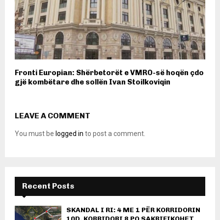
Fronti Europian: Shërbetorët e VMRO-së hoqën çdo
gjë kombëtare dhe sollën Ivan Stoilkoviqin
LEAVE A COMMENT
You must be
logged in
to post a comment.
Recent Posts
SKANDAL I RI: 4 ME 1 PËR KORRIDORIN
10D, KORRIDORI 8 PO SAKRIFIKOHET