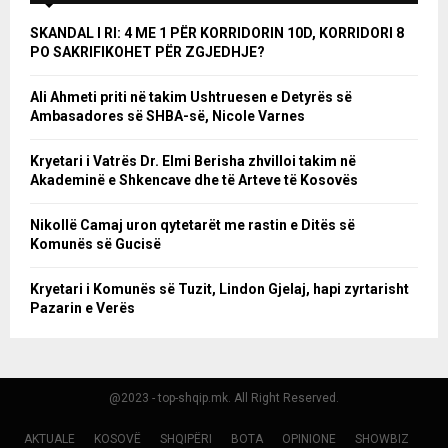
SKANDAL I RI: 4 ME 1 PËR KORRIDORIN 10D, KORRIDORI 8
PO SAKRIFIKOHET PËR ZGJEDHJE?
Ali Ahmeti priti në takim Ushtruesen e Detyrës së
Ambasadores së SHBA-së, Nicole Varnes
Kryetari i Vatrës Dr. Elmi Berisha zhvilloi takim në
Akademinë e Shkencave dhe të Arteve të Kosovës
Nikollë Camaj uron qytetarët me rastin e Ditës së
Komunës së Gucisë
Kryetari i Komunës së Tuzit, Lindon Gjelaj, hapi zyrtarisht
Pazarin e Verës
@2023 - top-shqip.mk. All Right Reserved.
AKTUALE
KOSOVË
SHQIPËRI
BOTA
OPINIONE
SHOWBIZ