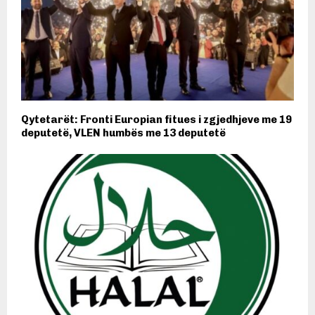
Qytetarët: Fronti Europian fitues i zgjedhjeve me 19
deputetë, VLEN humbës me 13 deputetë