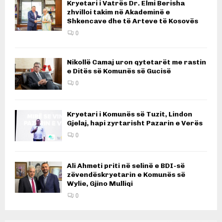
Kryetari i Vatrës Dr. Elmi Berisha
zhvilloi takim në Akademinë e
Shkencave dhe të Arteve të Kosovës
0
Nikollë Camaj uron qytetarët me rastin
e Ditës së Komunës së Gucisë
0
Kryetari i Komunës së Tuzit, Lindon
Gjelaj, hapi zyrtarisht Pazarin e Verës
0
Ali Ahmeti priti në selinë e BDI-së
zëvendëskryetarin e Komunës së
Wylie, Gjino Mulliqi
0