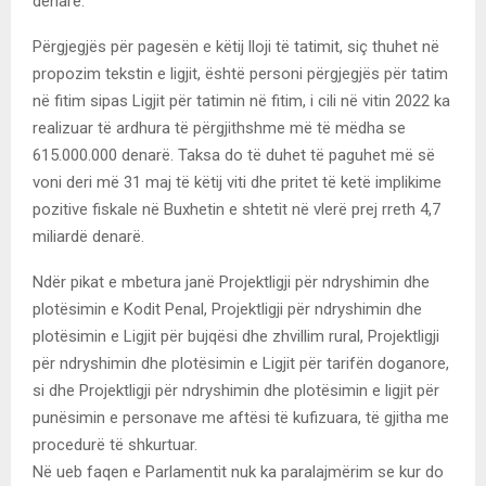
denarë.
Përgjegjës për pagesën e këtij lloji të tatimit, siç thuhet në
propozim tekstin e ligjit, është personi përgjegjës për tatim
në fitim sipas Ligjit për tatimin në fitim, i cili në vitin 2022 ka
realizuar të ardhura të përgjithshme më të mëdha se
615.000.000 denarë. Taksa do të duhet të paguhet më së
voni deri më 31 maj të këtij viti dhe pritet të ketë implikime
pozitive fiskale në Buxhetin e shtetit në vlerë prej rreth 4,7
miliardë denarë.
Ndër pikat e mbetura janë Projektligji për ndryshimin dhe
plotësimin e Kodit Penal, Projektligji për ndryshimin dhe
plotësimin e Ligjit për bujqësi dhe zhvillim rural, Projektligji
për ndryshimin dhe plotësimin e Ligjit për tarifën doganore,
si dhe Projektligji për ndryshimin dhe plotësimin e ligjit për
punësimin e personave me aftësi të kufizuara, të gjitha me
procedurë të shkurtuar.
Në ueb faqen e Parlamentit nuk ka paralajmërim se kur do