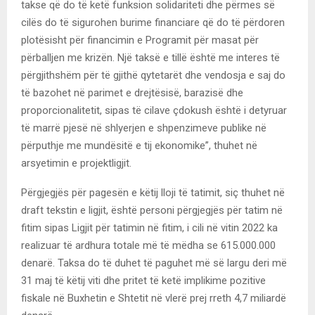
takse që do të ketë funksion solidariteti dhe përmes së
cilës do të sigurohen burime financiare që do të përdoren
plotësisht për financimin e Programit për masat për
përballjen me krizën. Një taksë e tillë është me interes të
përgjithshëm për të gjithë qytetarët dhe vendosja e saj do
të bazohet në parimet e drejtësisë, barazisë dhe
proporcionalitetit, sipas të cilave çdokush është i detyruar
të marrë pjesë në shlyerjen e shpenzimeve publike në
përputhje me mundësitë e tij ekonomike”, thuhet në
arsyetimin e projektligjit.
Përgjegjës për pagesën e këtij lloji të tatimit, siç thuhet në
draft tekstin e ligjit, është personi përgjegjës për tatim në
fitim sipas Ligjit për tatimin në fitim, i cili në vitin 2022 ka
realizuar të ardhura totale më të mëdha se 615.000.000
denarë. Taksa do të duhet të paguhet më së largu deri më
31 maj të këtij viti dhe pritet të ketë implikime pozitive
fiskale në Buxhetin e Shtetit në vlerë prej rreth 4,7 miliardë