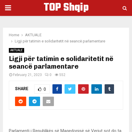
TOP Shqip
PRIMARY
MENU
Home
AKTUALE
Ligji për tatimin e solidaritetit në seancë parlamentare
AKTUALE
Ligji për tatimin e solidaritetit në
seancë parlamentare
February 21, 2023
0
552
SHARE
0
Parlamenti i Republikës së Maqedonisë së Veriut sot do ta