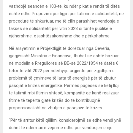
vazhdojë seancën e 103-të, ku ndër pikat e rendit të ditës
është edhe Propozimi për ligjin për tatimin e solidaritetit, në
procedurë të shkurtuar, me të cilin parashihet vendosja e
taksës së solidaritetit për vitin 2023 si tarifë publike e
njëhershme, e jashtëzakonshme dhe e përkohshme.
Në arsyetimin e Projektligjit të dorëzuar nga Qeveria,
gjegjësisht Ministria e Financave, thuhet se është bazuar
në modelin e Rregullores së BE-së 2022/1854 të datës 6
tetor të vitit 2022 për ndërhyrje urgjente për zgjidhjen e
problemit të çmimeve të larta të energjisë për të zbutur
pasojat e krizës energjetike. Përmes pagesës së këtij lloji
të tatimit mbi fitimin shtesë, kompanitë që kanë realizuar
fitime të tepërta gjatë krizës do të kontribuojnë
proporcionalisht në zbutjen e pasojave të krizës.
“Për të arritur këtë qëllim, konsiderojmë se edhe vendi ynë
duhet të ndërmarrë veprime edhe për vendosjen e një