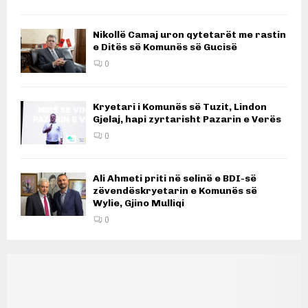
Nikollë Camaj uron qytetarët me rastin
e Ditës së Komunës së Gucisë
0
Kryetari i Komunës së Tuzit, Lindon
Gjelaj, hapi zyrtarisht Pazarin e Verës
0
Ali Ahmeti priti në selinë e BDI-së
zëvendëskryetarin e Komunës së
Wylie, Gjino Mulliqi
0