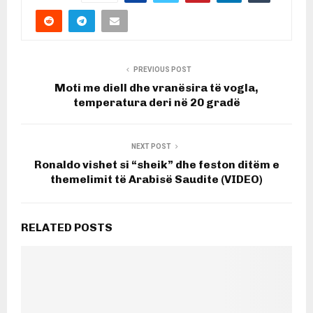
PREVIOUS POST
Moti me diell dhe vranësira të vogla,
temperatura deri në 20 gradë
NEXT POST
Ronaldo vishet si “sheik” dhe feston ditëm e
themelimit të Arabisë Saudite (VIDEO)
RELATED POSTS