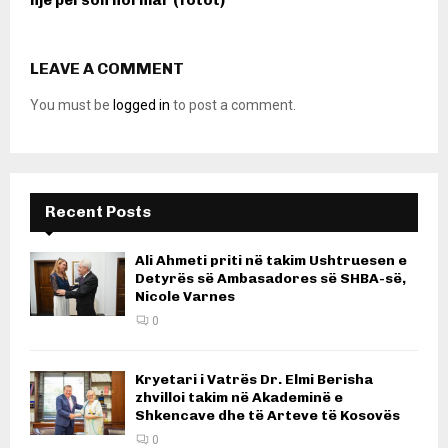
një person normal’ (fotot)
LEAVE A COMMENT
You must be
logged in
to post a comment.
Recent Posts
Ali Ahmeti priti në takim Ushtruesen e
Detyrës së Ambasadores së SHBA-së,
Nicole Varnes
0
Kryetari i Vatrës Dr. Elmi Berisha
zhvilloi takim në Akademinë e
Shkencave dhe të Arteve të Kosovës
0