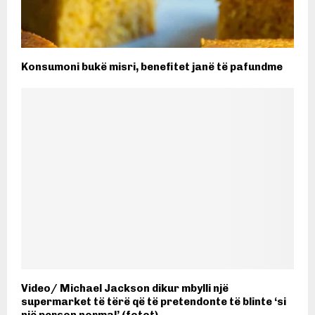
Konsumoni bukë misri, benefitet janë të pafundme
Video/ Michael Jackson dikur mbylli një
supermarket të tërë që të pretendonte të blinte ‘si