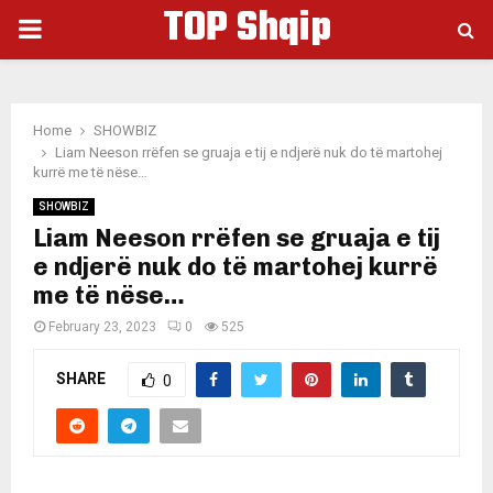
TOP Shqip
PRIMARY
MENU
Home
SHOWBIZ
Liam Neeson rrëfen se gruaja e tij e ndjerë nuk do të martohej
kurrë me të nëse…
SHOWBIZ
Liam Neeson rrëfen se gruaja e tij
e ndjerë nuk do të martohej kurrë
me të nëse…
February 23, 2023
0
525
SHARE
0