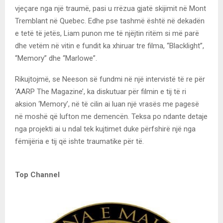
vjeçare nga një traumë, pasi u rrëzua gjatë skijimit në Mont
Tremblant në Quebec. Edhe pse tashmë është në dekadën
e tetë të jetës, Liam punon me të njëjtin ritëm si më parë
dhe vetëm në vitin e fundit ka xhiruar tre filma, “Blacklight”,
“Memory” dhe “Marlowe”.
Rikujtojmë, se Neeson së fundmi në një intervistë të re për
‘AARP The Magazine’, ka diskutuar për filmin e tij të ri
aksion ‘Memory’, në të cilin ai luan një vrasës me pagesë
në moshë që lufton me demencën. Teksa po ndante detaje
nga projekti ai u ndal tek kujtimet duke përfshirë një nga
fëmijëria e tij që ishte traumatike për të.
Top Channel