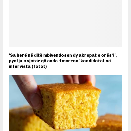
‘Sa herë në ditë mbivendosen dy akrepat e orës?’,
pyetja e vjetër që ende ‘tmerron’ kandidatët në
intervista (fotot)