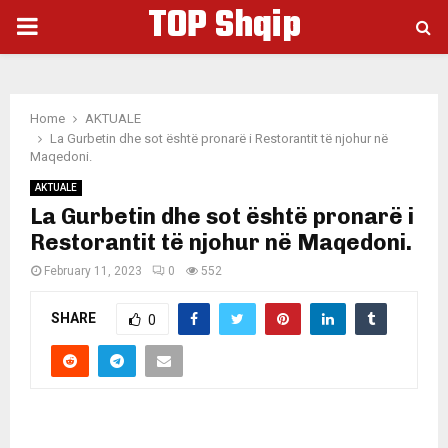
TOP Shqip
PRIMARY
MENU
Home
AKTUALE
La Gurbetin dhe sot është pronarë i Restorantit të njohur në
Maqedoni.
AKTUALE
La Gurbetin dhe sot është pronarë i
Restorantit të njohur në Maqedoni.
February 11, 2023
0
552
SHARE
0