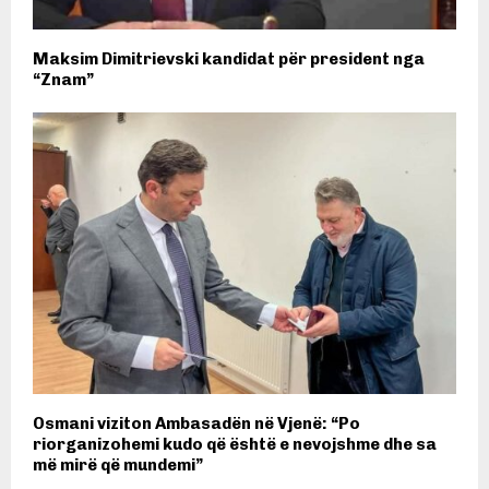
Maksim Dimitrievski kandidat për president nga
“Znam”
Osmani viziton Ambasadën në Vjenë: “Po
riorganizohemi kudo që është e nevojshme dhe sa
më mirë që mundemi”