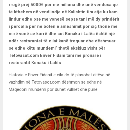
rrogë prej 5000€ por me miliona dhe unë vendosa që
të kthehem në vendlindje në Kalishtin tim atje ku kam
lindur edhe pse me vonesë sepse tani më dy prindërit
i përcolla për në botën e amëshimit por siç thonë më
mirë vonë se kurrë dhe sot Konaku i Lalës është një
ndër restorantet të cilat kanë treguar dhe dëshmuar
se edhe këtu mundemi” thotë ekskluzivisht për
Tetovasot.com Enver Fidani tani më pronarë i
restorantit Konaku i Lalës
Historia e Enver Fidanit e cila do të plasohet ditëve në
vazhdim në Tetovasot.com dëshmon se edhe në
Maqedoni mundemi por duhet vullnet dhe punë