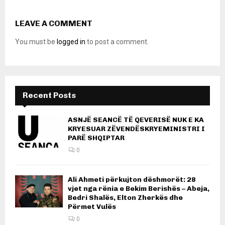
LEAVE A COMMENT
You must be
logged in
to post a comment.
Recent Posts
ASNJË SEANCË TË QEVERISË NUK E KA
KRYESUAR ZËVENDËSKRYEMINISTRI I
PARË SHQIPTAR
0
Ali Ahmeti përkujton dëshmorët: 28
vjet nga rënia e Bekim Berishës – Abeja,
Bedri Shalës, Elton Zherkës dhe
Përmet Vulës
0