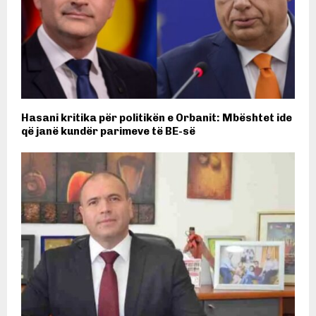
Hasani kritika për politikën e Orbanit: Mbështet ide
që janë kundër parimeve të BE-së