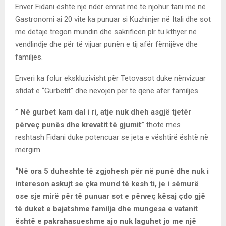
Enver Fidani është një ndër emrat më të njohur tani më në
Gastronomi ai 20 vite ka punuar si Kuzhinjer në Itali dhe sot
me detaje tregon mundin dhe sakrificën plr tu kthyer në
vendlindje dhe për të vijuar punën e tij afër fëmijëve dhe
familjes.
Enveri ka folur ekskluzivisht për Tetovasot duke nënvizuar
sfidat e “Gurbetit” dhe nevojën për të qenë afër familjes.
” Në gurbet kam dal i ri, atje nuk dheh asgjë tjetër
përveç punës dhe krevatit të gjumit”
thotë mes
reshtash Fidani duke potencuar se jeta e vështirë është në
mërgim
“Në ora 5 duheshte të zgjohesh për në punë dhe nuk i
intereson askujt se çka mund të kesh ti, je i sëmurë
ose sje mirë për të punuar sot e përveç kësaj çdo gjë
të duket e bajatshme familja dhe mungesa e vatanit
është e pakrahasueshme ajo nuk laguhet jo me një