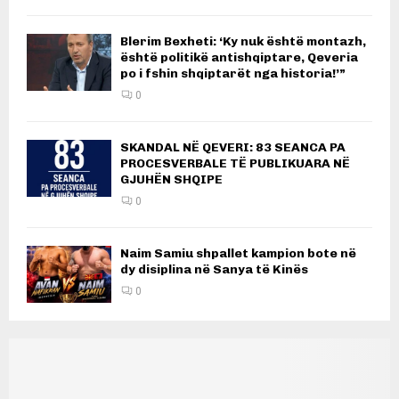
Blerim Bexheti: ‘Ky nuk është montazh,
është politikë antishqiptare, Qeveria
po i fshin shqiptarët nga historia!’”
0
SKANDAL NË QEVERI: 83 SEANCA PA
PROCESVERBALE TË PUBLIKUARA NË
GJUHËN SHQIPE
0
Naim Samiu shpallet kampion bote në
dy disiplina në Sanya të Kinës
0