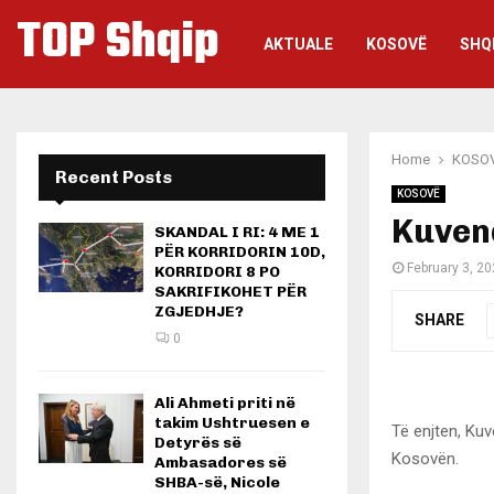
TOP Shqip
AKTUALE
KOSOVË
SHQ
Home
KOSO
Recent Posts
KOSOVË
Kuvend
SKANDAL I RI: 4 ME 1
PËR KORRIDORIN 10D,
February 3, 2
KORRIDORI 8 PO
SAKRIFIKOHET PËR
ZGJEDHJE?
SHARE
0
Ali Ahmeti priti në
takim Ushtruesen e
Të enjten, Ku
Detyrës së
Kosovën.
Ambasadores së
SHBA-së, Nicole