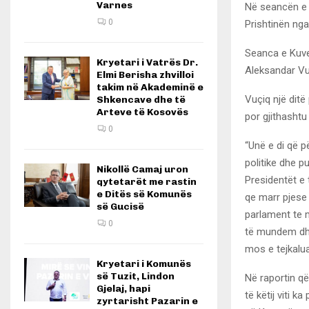
Varnes
Në seancën e 
0
Prishtinën nga
Seanca e Kuven
Kryetari i Vatrës Dr.
Aleksandar Vu
Elmi Berisha zhvilloi
takim në Akademinë e
Vuçiq një ditë
Shkencave dhe të
Arteve të Kosovës
por gjithashtu
0
“Unë e di që p
politike dhe p
Nikollë Camaj uron
Presidentët e 
qytetarët me rastin
e Ditës së Komunës
qe marr pjese 
së Gucisë
parlament te m
0
të mundem dhe
mos e tejkalu
Kryetari i Komunës
së Tuzit, Lindon
Në raportin që
Gjelaj, hapi
të këtij viti 
zyrtarisht Pazarin e