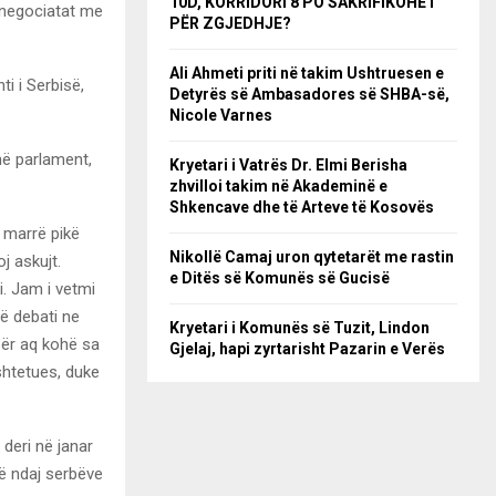
10D, KORRIDORI 8 PO SAKRIFIKOHET
 negociatat me
PËR ZGJEDHJE?
Ali Ahmeti priti në takim Ushtruesen e
i i Serbisë,
Detyrës së Ambasadores së SHBA-së,
Nicole Varnes
në parlament,
Kryetari i Vatrës Dr. Elmi Berisha
zhvilloi takim në Akademinë e
Shkencave dhe të Arteve të Kosovës
ë marrë pikë
Nikollë Camaj uron qytetarët me rastin
j askujt.
e Ditës së Komunës së Gucisë
i. Jam i vetmi
së debati ne
Kryetari i Komunës së Tuzit, Lindon
për aq kohë sa
Gjelaj, hapi zyrtarisht Pazarin e Verës
shtetues, duke
 deri në janar
në ndaj serbëve