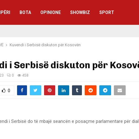
IPËRI
BOTA
OPINIONE
SHOWBIZ
SPORT
VË
Kuvendi i Serbisë diskuton për Kosovën
i i Serbisë diskuton për Kosov
023
0
458
0
vendi i Serbisë do të mbajë seancën e posaçme parlamentare për di