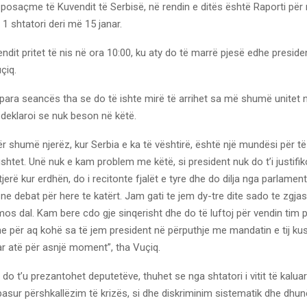
posaçme të Kuvendit të Serbisë, në rendin e ditës është Raporti për
 1 shtatori deri më 15 janar.
dit pritet të nis në ora 10:00, ku aty do të marrë pjesë edhe president
çiq.
 para seancës tha se do të ishte mirë të arrihet sa më shumë unitet 
 deklaroi se nuk beson në këtë.
ër shumë njerëz, kur Serbia e ka të vështirë, është një mundësi për t
ushtet. Unë nuk e kam problem me këtë, si president nuk do t’i justifiko
tjerë kur erdhën, do i recitonte fjalët e tyre dhe do dilja nga parlament
ne debat për here te katërt. Jam gati te jem dy-tre dite sado te zgja
os dal. Kam bere cdo gje sinqerisht dhe do të luftoj për vendin tim 
 për aq kohë sa të jem president në përputhje me mandatin e tij ku
ar atë për asnjë moment”, tha Vuçiq.
 do t’u prezantohet deputetëve, thuhet se nga shtatori i vitit të kaluar
ka pasur përshkallëzim të krizës, si dhe diskriminim sistematik dhe dhu