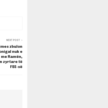
NEXT POST
imes zbulon
onigal nuk e
n me Ramën,
 zyrtare të
FBI-së