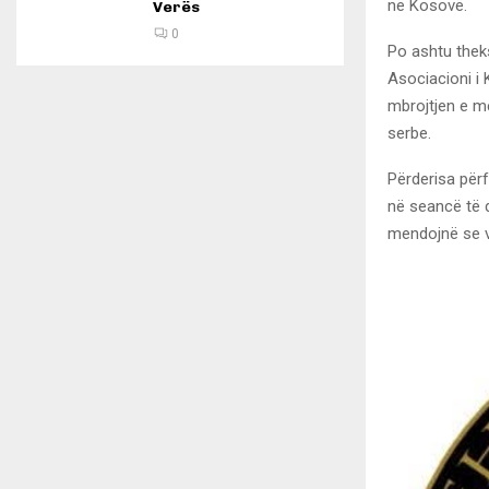
në Kosovë.
Verës
0
Po ashtu thek
Asociacioni i 
mbrojtjen e me
serbe.
Përderisa përf
në seancë të 
mendojnë se v