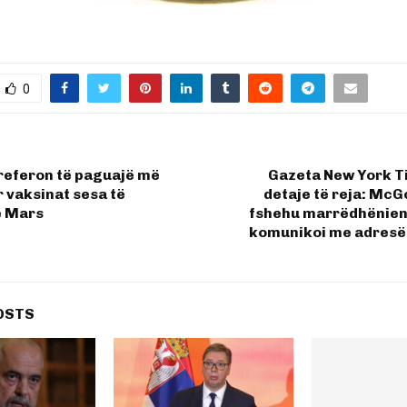
0
preferon të paguajë më
Gazeta New York T
 vaksinat sesa të
detaje të reja: McG
ë Mars
fshehu marrëdhënie
komunikoi me adresën
OSTS