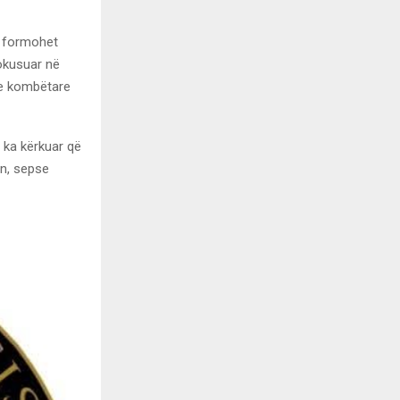
ë formohet
fokusuar në
ve kombëtare
 ka kërkuar që
n, sepse