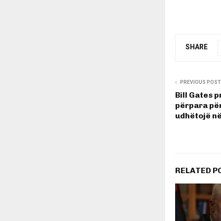
SHARE
PREVIOUS POST
Bill Gates 
përpara për
udhëtojë n
RELATED P