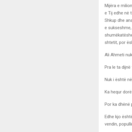
Mijëra e milio
e Tij edhe në 
Shkup dhe ana
e sukseshme, 
shumëkatëshe 
shtetit, por ë
Ali Ahmeti nu
Pra le ta dijn
Nuk i është në
Ka hequr dorë 
Por ka dhënë pr
Edhe kjo është
vendin, popull