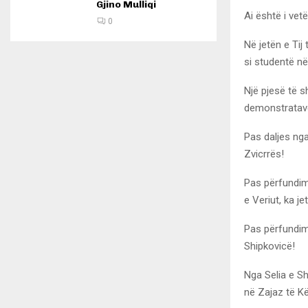
Gjino Mulliqi
Ai është i vet
0
Në jetën e Tij
si studentë në
Një pjesë të s
demonstratave 
Pas daljes nga
Zvicrrës!
Pas përfundimi
e Veriut, ka 
Pas përfundimi
Shipkovicë!
Nga Selia e Sh
në Zajaz të K