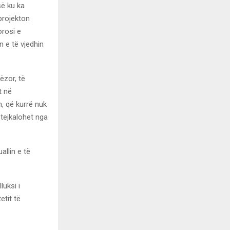
së ku ka
projekton
orosi e
n e të vjedhin
ëzor, të
t në
, që kurrë nuk
 tejkalohet nga
allin e të
luksi i
etit të