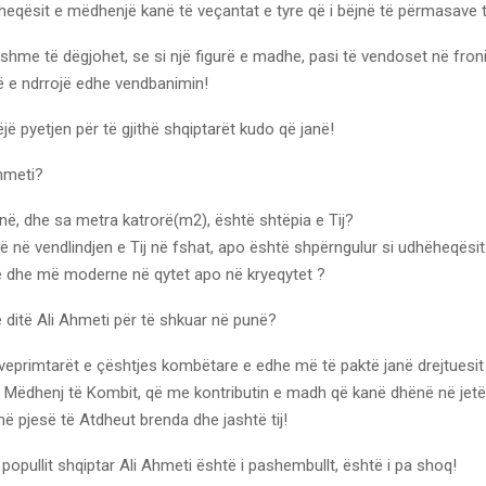
heqësit e mëdhenjë kanë të veçantat e tyre që i bëjnë të përmasave 
hme të dëgjohet, se si një figurë e madhe, pasi të vendoset në fron
ë e ndrrojë edhe vendbanimin!
jë pyetjen për të gjithë shqiptarët kudo që janë!
Ahmeti?
në, dhe sa metra katrorë(m2), është shtëpia e Tij?
ë në vendlindjen e Tij në fshat, apo është shpërngulur si udhëheqësit e
ë dhe më moderne në qytet apo në kryeqytet ?
 ditë Ali Ahmeti për të shkuar në punë?
veprimtarët e çështjes kombëtare e edhe më të paktë janë drejtuesit 
 Mëdhenj të Kombit, që me kontributin e madh që kanë dhënë në jetën
 pjesë të Atdheut brenda dhe jashtë tij!
popullit shqiptar Ali Ahmeti është i pashembullt, është i pa shoq!