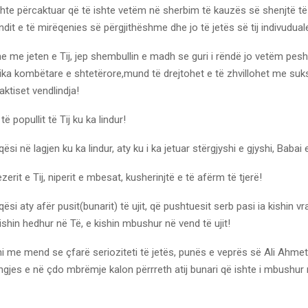
te përcaktuar që të ishte vetëm në sherbim të kauzës së shenjtë të 
ndit e të mirëqenies së përgjithëshme dhe jo të jetës së tij indivudual
e me jeten e Tij, jep shembullin e madh se guri i rëndë jo vetëm pes
itika kombëtare e shtetërore,mund të drejtohet e të zhvillohet me su
ktiset vendlindja!
 popullit të Tij ku ka lindur!
si në lagjen ku ka lindur, aty ku i ka jetuar stërgjyshi e gjyshi, Babai
erit e Tij, niperit e mbesat, kusherinjtë e të afërm të tjerë!
si aty afër pusit(bunarit) të ujit, që pushtuesit serb pasi ia kishin vr
 kishin hedhur në Të, e kishin mbushur në vend të ujit!
 me mend se çfarë serioziteti të jetës, punës e veprës së Ali Ahmetit,
gjes e në çdo mbrëmje kalon përrreth atij bunari që ishte i mbushur 