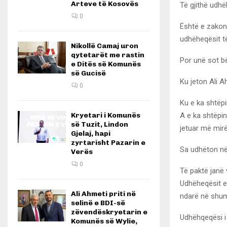
Arteve të Kosovës
Të gjithë udhë
0
Është e zakons
udhëheqësit t
Nikollë Camaj uron
qytetarët me rastin
Por unë sot bë
e Ditës së Komunës
së Gucisë
Ku jeton Ali 
0
Ku e ka shtëpi
A e ka shtëpin
Kryetari i Komunës
së Tuzit, Lindon
jetuar më mir
Gjelaj, hapi
zyrtarisht Pazarin e
Sa udhëton në
Verës
0
Të paktë janë 
Udhëheqësit e
Ali Ahmeti priti në
ndarë në shumë
selinë e BDI-së
zëvendëskryetarin e
Udhëhqeqësi i 
Komunës së Wylie,