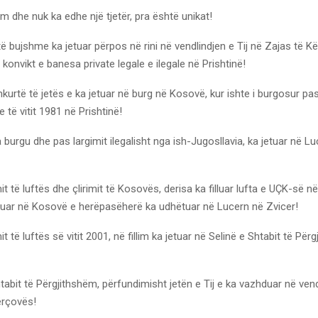
ëm dhe nuk ka edhe një tjetër, pra është unikat!
 të bujshme ka jetuar përpos në rini në vendlindjen e Tij në Zajas të 
 konvikt e banesa private legale e ilegale në Prishtinë!
hkurtë të jetës e ka jetuar në burg në Kosovë, kur ishte i burgosur pa
të vitit 1981 në Prishtinë!
 burgu dhe pas largimit ilegalisht nga ish-Jugosllavia, ka jetuar në Lu
t të luftës dhe çlirimit të Kosovës, derisa ka filluar lufta e UÇK-së
jetuar në Kosovë e herëpasëherë ka udhëtuar në Lucern në Zvicer!
t të luftës së vitit 2001, në fillim ka jetuar në Selinë e Shtabit të Për
tabit të Përgjithshëm, përfundimisht jetën e Tij e ka vazhduar në vendl
ërçovës!