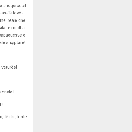
he shoqëruesit
Zajas-Tetovë-
he, reale dhe
vilat e mëdha
ksapaguesve e
ale shqiptare!
ë veturës!
sonale!
r!
n, të drejtonte