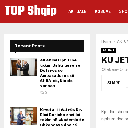
TOP Shqip
AKTUALE
KOSOVË
SHQ
Home
AKTU
Recent Posts
AKTUALE
KU JE
Ali Ahmeti priti në
takim Ushtruesen e
February 24, 
Detyrës së
Ambasadores së
SHBA-së, Nicole
SHARE
Varnes
0
Kryetari i Vatrës Dr.
Kjo dhe shumë 
Elmi Berisha zhvilloi
njohura dhe p
takim në Akademinë e
Shkencave dhe të