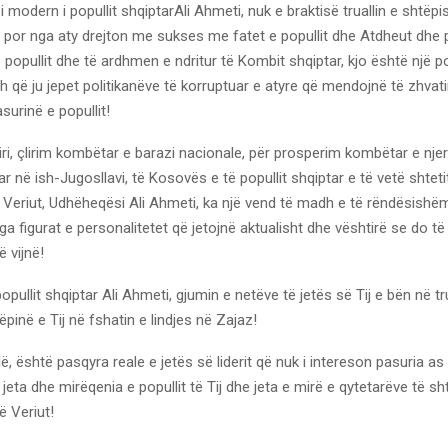
modern i popullit shqiptarAli Ahmeti, nuk e braktisë truallin e shtëpi
, por nga aty drejton me sukses me fatet e popullit dhe Atdheut dhe 
ë popullit dhe të ardhmen e ndritur të Kombit shqiptar, kjo është një p
që ju jepet politikanëve të korruptuar e atyre që mendojnë të zhvati
surinë e popullit!
liri, çlirim kombëtar e barazi nacionale, për prosperim kombëtar e njer
ar në ish-Jugosllavi, të Kosovës e të popullit shqiptar e të vetë shteti
Veriut, Udhëheqësi Ali Ahmeti, ka një vend të madh e të rëndësishëm
nga figurat e personalitetet që jetojnë aktualisht dhe vështirë se do të
ë vijnë!
pullit shqiptar Ali Ahmeti, gjumin e netëve të jetës së Tij e bën në tru
ëpinë e Tij në fshatin e lindjes në Zajaz!
llë, është pasqyra reale e jetës së liderit që nuk i intereson pasuria as l
jeta dhe mirëqenia e popullit të Tij dhe jeta e mirë e qytetarëve të sht
 Veriut!