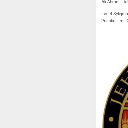
Ali Ahmeti, Udh
Ismet Sylejma
Prishtinë, më 