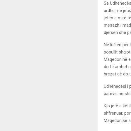
Se Udhëheqësi 
ardhur në jetë
jetën e mirë t
mesazh i madh 
djersen dhe pa
Në luftën për 
popullit shqipt
Maqedoninë e 
do të arrihet 
brezat që do t
Udhëheqësi i po
parëve, në sht
Kjo jetë e këti
shfrenuar, por 
Maqedonisë së