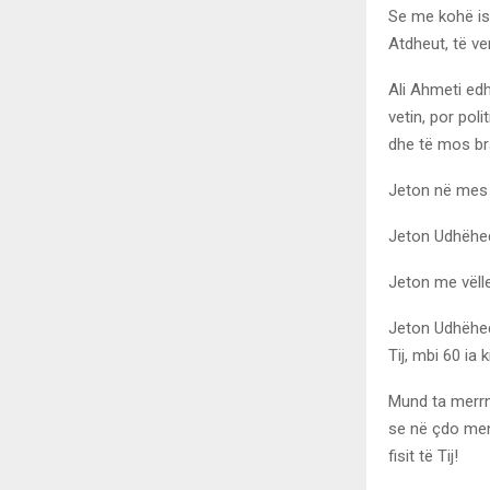
Se me kohë ish
Atdheut, të ve
Ali Ahmeti edh
vetin, por pol
dhe të mos bra
Jeton në mes të
Jeton Udhëheqë
Jeton me vëllez
Jeton Udhëheqë
Tij, mbi 60 ia
Mund ta merrni
se në çdo men
fisit të Tij!