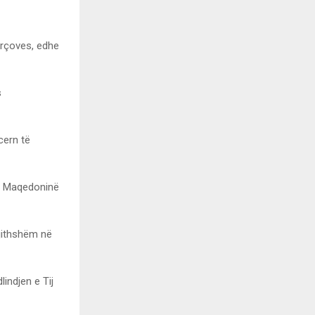
Kërçoves, edhe
s
cern të
 në Maqedoninë
gjithshëm në
indjen e Tij