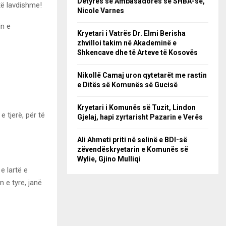
Detyrës së Ambasadores së SHBA-së,
të lavdishme!
Nicole Varnes
in e
Kryetari i Vatrës Dr. Elmi Berisha
zhvilloi takim në Akademinë e
Shkencave dhe të Arteve të Kosovës
Nikollë Camaj uron qytetarët me rastin
e Ditës së Komunës së Gucisë
Kryetari i Komunës së Tuzit, Lindon
 tjerë, për të
Gjelaj, hapi zyrtarisht Pazarin e Verës
Ali Ahmeti priti në selinë e BDI-së
zëvendëskryetarin e Komunës së
Wylie, Gjino Mulliqi
e lartë e
 e tyre, janë