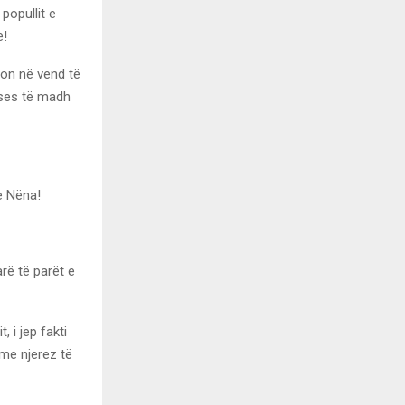
popullit e
e!
hon në vend të
kses të madh
 e Nëna!
arë të parët e
 i jep fakti
me njerez të