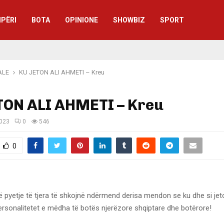
IPËRI
BOTA
OPINIONE
SHOWBIZ
SPORT
ALE
KU JETON ALI AHMETI – Kreu
TON ALI AHMETI – Kreu
2023
0
546
0
pyetje të tjera të shkojnë ndërmend derisa mendon se ku dhe si jeto
ersonalitetet e mëdha të botës njerëzore shqiptare dhe botërore!