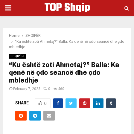
TOP Shqip
PRIMARY
MENU
Home
SHQIPËRI
“Ku është zoti Ahmetaj?” Balla: Ka qenë në çdo seancë dhe çdo
mbledhje
SHQIPËRI
“Ku është zoti Ahmetaj?” Balla: Ka
qenë në çdo seancë dhe çdo
mbledhje
February 7, 2023
0
460
SHARE
0