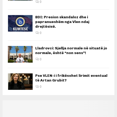
0
BDI: Presion skandaloz dhe i
papranueshëm nga Vlen ndaj
drejtësisë.
0
Lladrovci: Sjellja normale në situatë jo
normale, është “non sens”!
0
Pse VLEN-i i frikësohet lirimit eventual
të Artan Grubit?
0