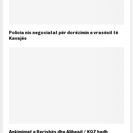
Policia nis negociatat për dorëzimin e vrasësit të
Kavajës
Ankimimet e Berishës dhe Alibeajt/ KQZ hedh