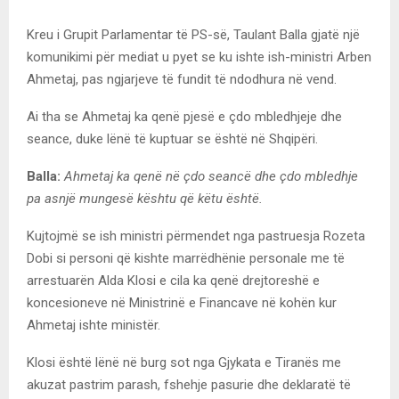
Kreu i Grupit Parlamentar të PS-së, Taulant Balla gjatë një
komunikimi për mediat u pyet se ku ishte ish-ministri Arben
Ahmetaj, pas ngjarjeve të fundit të ndodhura në vend.
Ai tha se Ahmetaj ka qenë pjesë e çdo mbledhjeje dhe
seance, duke lënë të kuptuar se është në Shqipëri.
Balla:
Ahmetaj ka qenë në çdo seancë dhe çdo mbledhje
pa asnjë mungesë kështu që këtu është.
Kujtojmë se ish ministri përmendet nga pastruesja Rozeta
Dobi si personi që kishte marrëdhënie personale me të
arrestuarën Alda Klosi e cila ka qenë drejtoreshë e
koncesioneve në Ministrinë e Financave në kohën kur
Ahmetaj ishte ministër.
Klosi është lënë në burg sot nga Gjykata e Tiranës me
akuzat pastrim parash, fshehje pasurie dhe deklaratë të