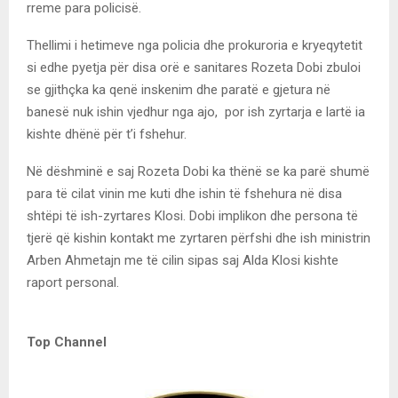
rreme para policisë.
Thellimi i hetimeve nga policia dhe prokuroria e kryeqytetit
si edhe pyetja për disa orë e sanitares Rozeta Dobi zbuloi
se gjithçka ka qenë inskenim dhe paratë e gjetura në
banesë nuk ishin vjedhur nga ajo, por ish zyrtarja e lartë ia
kishte dhënë për t’i fshehur.
Në dëshminë e saj Rozeta Dobi ka thënë se ka parë shumë
para të cilat vinin me kuti dhe ishin të fshehura në disa
shtëpi të ish-zyrtares Klosi. Dobi implikon dhe persona të
tjerë që kishin kontakt me zyrtaren përfshi dhe ish ministrin
Arben Ahmetajn me të cilin sipas saj Alda Klosi kishte
raport personal.
Top Channel