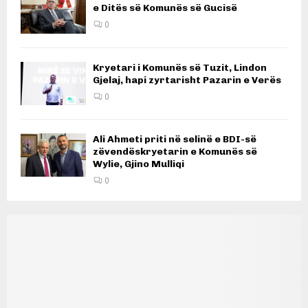
e Ditës së Komunës së Gucisë
0
Kryetari i Komunës së Tuzit, Lindon
Gjelaj, hapi zyrtarisht Pazarin e Verës
0
Ali Ahmeti priti në selinë e BDI-së
zëvendëskryetarin e Komunës së
Wylie, Gjino Mulliqi
0