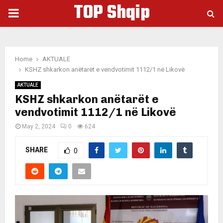
TOP Shqip
PRIMARY
MENU
Home
AKTUALE
KSHZ shkarkon anëtarët e vendvotimit 1112/1 në Likovë
AKTUALE
KSHZ shkarkon anëtarët e
vendvotimit 1112/1 në Likovë
May 2, 2024
0
624
SHARE
0