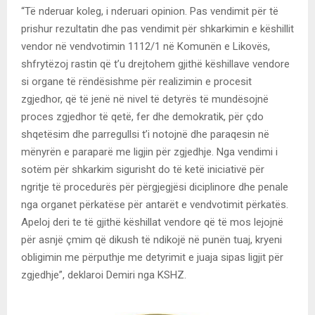
“Të nderuar koleg, i nderuari opinion. Pas vendimit për të
prishur rezultatin dhe pas vendimit për shkarkimin e këshillit
vendor në vendvotimin 1112/1 në Komunën e Likovës,
shfrytëzoj rastin që t’u drejtohem gjithë këshillave vendore
si organe të rëndësishme për realizimin e procesit
zgjedhor, që të jenë në nivel të detyrës të mundësojnë
proces zgjedhor të qetë, fer dhe demokratik, për çdo
shqetësim dhe parregullsi t’i notojnë dhe paraqesin në
mënyrën e paraparë me ligjin për zgjedhje. Nga vendimi i
sotëm për shkarkim sigurisht do të ketë iniciativë për
ngritje të procedurës për përgjegjësi diciplinore dhe penale
nga organet përkatëse për antarët e vendvotimit përkatës.
Apeloj deri te të gjithë këshillat vendore që të mos lejojnë
për asnjë çmim që dikush të ndikojë në punën tuaj, kryeni
obligimin me përputhje me detyrimit e juaja sipas ligjit për
zgjedhje”, deklaroi Demiri nga KSHZ.