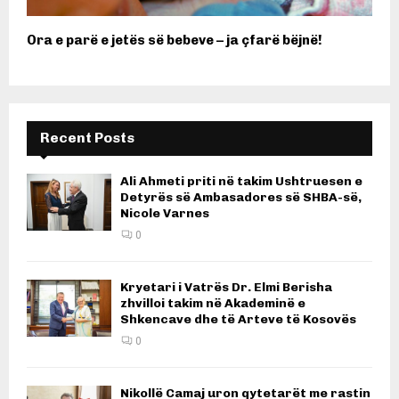
Ora e parë e jetës së bebeve – ja çfarë bëjnë!
Recent Posts
Ali Ahmeti priti në takim Ushtruesen e
Detyrës së Ambasadores së SHBA-së,
Nicole Varnes
0
Kryetari i Vatrës Dr. Elmi Berisha
zhvilloi takim në Akademinë e
Shkencave dhe të Arteve të Kosovës
0
Nikollë Camaj uron qytetarët me rastin