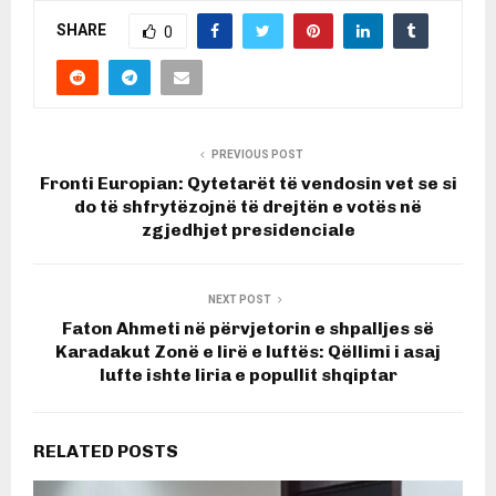
SHARE
0
PREVIOUS POST
Fronti Europian: Qytetarët të vendosin vet se si
do të shfrytëzojnë të drejtën e votës në
zgjedhjet presidenciale
NEXT POST
Faton Ahmeti në përvjetorin e shpalljes së
Karadakut Zonë e lirë e luftës: Qëllimi i asaj
lufte ishte liria e popullit shqiptar
RELATED POSTS