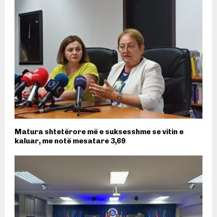
Matura shtetërore më e suksesshme se vitin e
kaluar, me notë mesatare 3,69