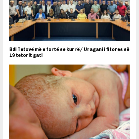
Bdi Tetovë më e fortë se kurrë/ Uragani i fitores së
19 tetorit gati