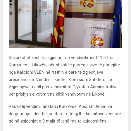
Shkarkohet këshilli i zgjedhor në vendvotimin 1112/1 në
Komunën e Likovës, për shkak të parregullsive të paraqitur
nga Kalicioni VLEN në rrethin e parë të zgjedhjeve
presidenciale. Vendimi i këtillë i Komisioni Shtetëror të
Zgjedhjeve u soll pas vendimit të Gjykatës Administrative
për prishjen e votimit në këtë vendvotim në Likovë.
Pas këtij vendimi, anëtari i KSHZ-së, Abdush Demiri ka
dërguar apel deri tek anëtarët e të gjithë këshillave vendorë
që në zgjedhjet e 8 majit të jenë më të kujdesshëm.