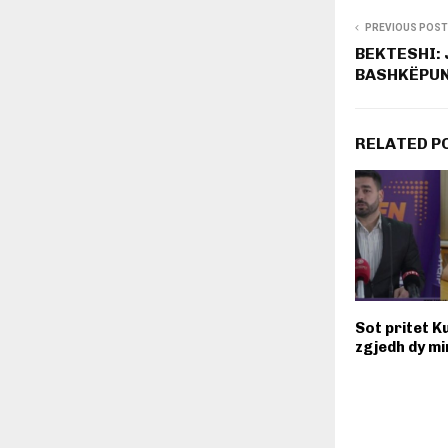
PREVIOUS POST
BEKTESHI:
BASHKËPUN
RELATED P
Sot pritet K
zgjedh dy min