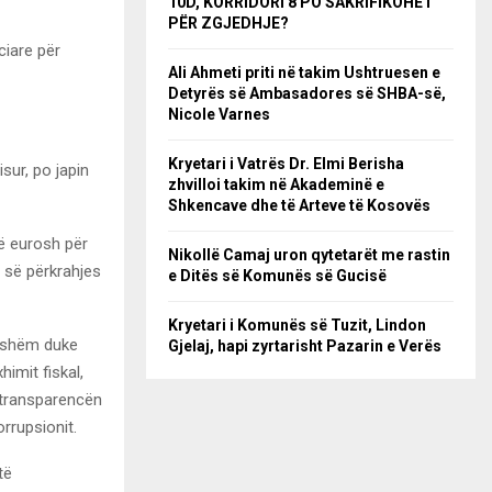
10D, KORRIDORI 8 PO SAKRIFIKOHET
PËR ZGJEDHJE?
ciare për
Ali Ahmeti priti në takim Ushtruesen e
Detyrës së Ambasadores së SHBA-së,
Nicole Varnes
Kryetari i Vatrës Dr. Elmi Berisha
isur, po japin
zhvilloi takim në Akademinë e
Shkencave dhe të Arteve të Kosovës
ë eurosh për
Nikollë Camaj uron qytetarët me rastin
 së përkrahjes
e Ditës së Komunës së Gucisë
Kryetari i Komunës së Tuzit, Lindon
rdhshëm duke
Gjelaj, hapi zyrtarisht Pazarin e Verës
imit fiskal,
, transparencën
rrupsionit.
të