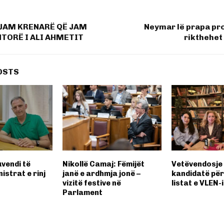
 JAM KRENARË QË JAM
Neymar lë prapa pr
TORË I ALI AHMETIT
rikthehet 
OSTS
uvendi të
Nikollë Camaj: Fëmijët
Vetëvendosje
istrat e rinj
janë e ardhmja jonë –
kandidatë për
vizitë festive në
listat e VLEN-i
Parlament