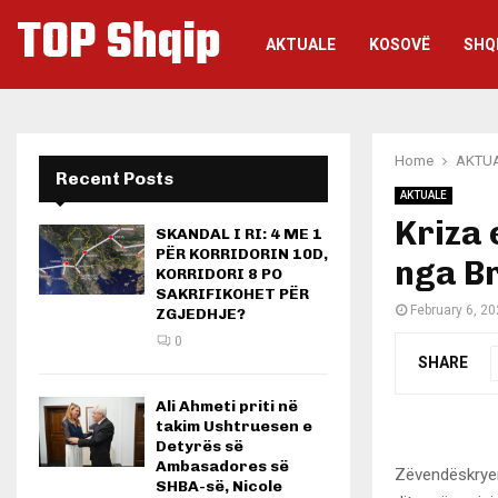
TOP Shqip
AKTUALE
KOSOVË
SHQ
Home
AKTU
Recent Posts
AKTUALE
Kriza 
SKANDAL I RI: 4 ME 1
PËR KORRIDORIN 10D,
nga Br
KORRIDORI 8 PO
SAKRIFIKOHET PËR
February 6, 2
ZGJEDHJE?
0
SHARE
Ali Ahmeti priti në
takim Ushtruesen e
Detyrës së
Ambasadores së
Zëvendëskryemi
SHBA-së, Nicole