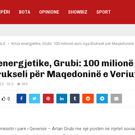
IPËRI
BOTA
OPINIONE
SHOWBIZ
SPORT
ALE
Kriza energjetike, Grubi: 100 milionë euro nga Brukseli për Maqedoninë 
energjetike, Grubi: 100 milionë
ukseli për Maqedoninë e Veriu
023
0
499
0
nistri i parë i Qeverisë – Artan Grubi me një postim në rrjetet socia