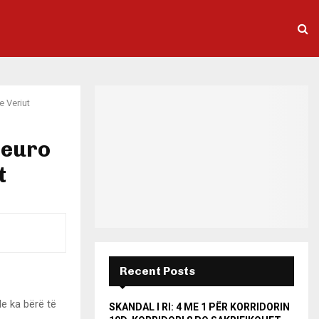
e Veriut
 euro
t
Recent Posts
le ka bërë të
SKANDAL I RI: 4 ME 1 PËR KORRIDORIN