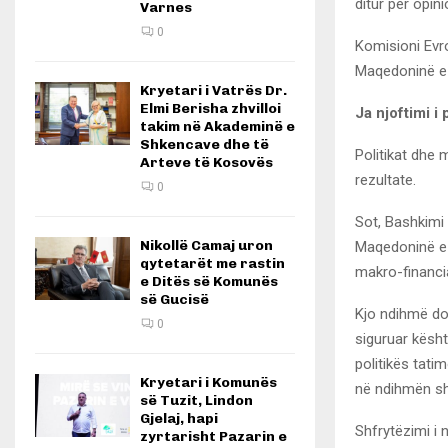
ditur për opini
Varnes
0
Komisioni Evr
Maqedoninë e 
Kryetari i Vatrës Dr.
Elmi Berisha zhvilloi
Ja njoftimi i
takim në Akademinë e
Shkencave dhe të
Politikat dhe m
Arteve të Kosovës
rezultate.
0
Sot, Bashkimi
Nikollë Camaj uron
Maqedoninë e 
qytetarët me rastin
makro-financi
e Ditës së Komunës
së Gucisë
Kjo ndihmë do 
0
siguruar kësht
politikës tati
Kryetari i Komunës
në ndihmën sht
së Tuzit, Lindon
Gjelaj, hapi
Shfrytëzimi i 
zyrtarisht Pazarin e