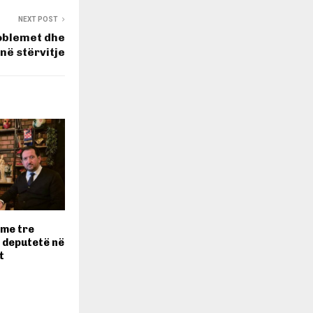
NEXT POST
oblemet dhe
në stërvitje
 me tre
 deputetë në
t