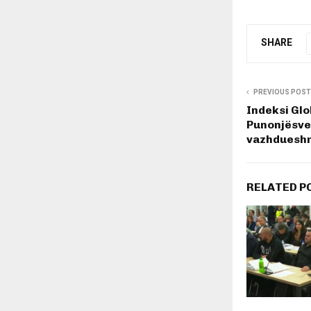
SHARE
PREVIOUS POST
Indeksi Glob
Punonjësve,
vazhdueshm
RELATED P