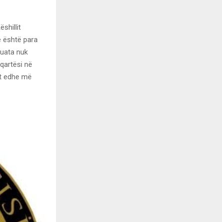
shillit
ë është para
tuata nuk
qartësi në
et edhe më