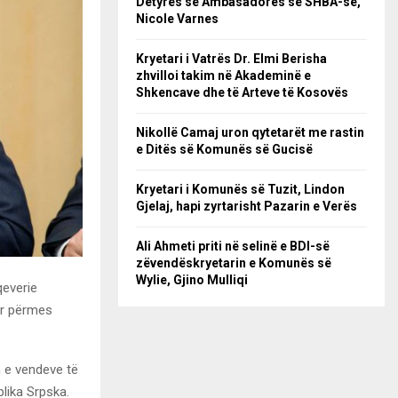
Detyrës së Ambasadores së SHBA-së,
Nicole Varnes
Kryetari i Vatrës Dr. Elmi Berisha
zhvilloi takim në Akademinë e
Shkencave dhe të Arteve të Kosovës
Nikollë Camaj uron qytetarët me rastin
e Ditës së Komunës së Gucisë
Kryetari i Komunës së Tuzit, Lindon
Gjelaj, hapi zyrtarisht Pazarin e Verës
Ali Ahmeti priti në selinë e BDI-së
zëvendëskryetarin e Komunës së
Wylie, Gjino Mulliqi
qeverie
or përmes
n e vendeve të
lika Srpska.