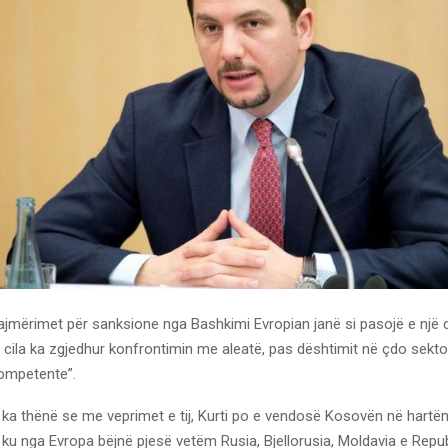
alajmërimet për sanksione nga Bashkimi Evropian janë si pasojë e një 
e cila ka zgjedhur konfrontimin me aleatë, pas dështimit në çdo sekt
kompetente”.
i ka thënë se me veprimet e tij, Kurti po e vendosë Kosovën në hartë
ku nga Evropa bëjnë pjesë vetëm Rusia, Bjellorusia, Moldavia e Repub