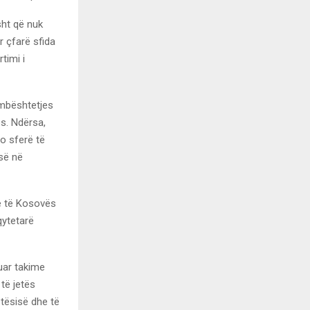
sht që nuk
r çfarë sfida
timi i
 mbështetjes
ës. Ndërsa,
do sferë të
-së në
ke të Kosovës
qytetarë
uar takime
të jetës
tësisë dhe të