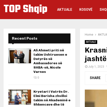
TOP Shqip
AKTUALE
KOSOVË
SHQ
Home
AKTU
Recent Posts
AKTUALE
Krasni
Ali Ahmeti priti në
takim Ushtruesen e
jashtë
Detyrës së
Ambasadores së
July 1, 2023
SHBA-së, Nicole
Varnes
SHARE
0
Kryetari i Vatrës Dr.
Elmi Berisha zhvilloi
takim në Akademinë e
Shkencave dhe të