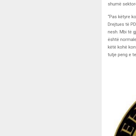
shumë sektorëv
“Pas këtyre ko
Drejtues të PD
nesh. Mbi të g
është normale
këtë kohë kon
tutje peng e te