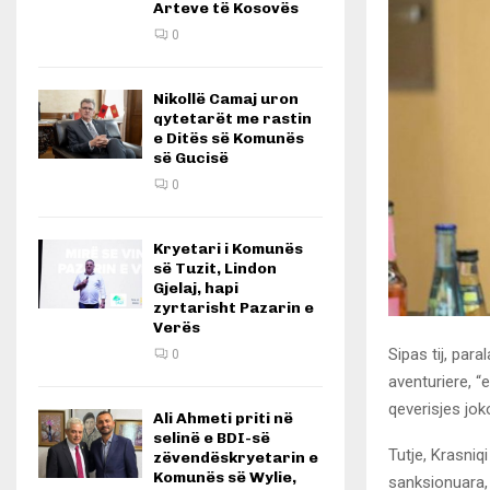
Arteve të Kosovës
0
Nikollë Camaj uron
qytetarët me rastin
e Ditës së Komunës
së Gucisë
0
Kryetari i Komunës
së Tuzit, Lindon
Gjelaj, hapi
zyrtarisht Pazarin e
Verës
Sipas tij, par
0
aventuriere, “
qeverisjes jo
Ali Ahmeti priti në
selinë e BDI-së
Tutje, Krasniq
zëvendëskryetarin e
Komunës së Wylie,
sanksionuara, 