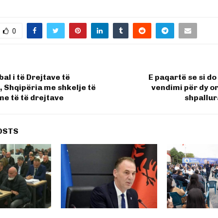
0
al i të Drejtave të
E paqartë se si do
 Shqipëria me shkelje të
vendimi për dy o
e të të drejtave
shpallur
OSTS