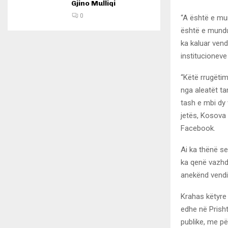
Gjino Mulliqi
0
“A është e mun
është e mundur
ka kaluar vendi
institucioneve 
“Këtë rrugëti
nga aleatët ta
tash e mbi dy 
jetës, Kosova 
Facebook.
Ai ka thënë se
ka qenë vazhd
anekënd vendit
Krahas këtyre
edhe në Prish
publike, me p