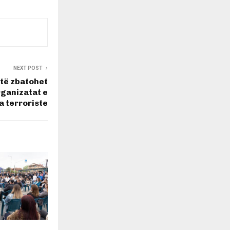
NEXT POST
 të zbatohet
rganizatat e
a terroriste