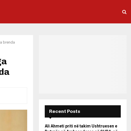
ga brenda
ga
nda
Recent Posts
Ali Ahmeti priti në takim Ushtruesen e