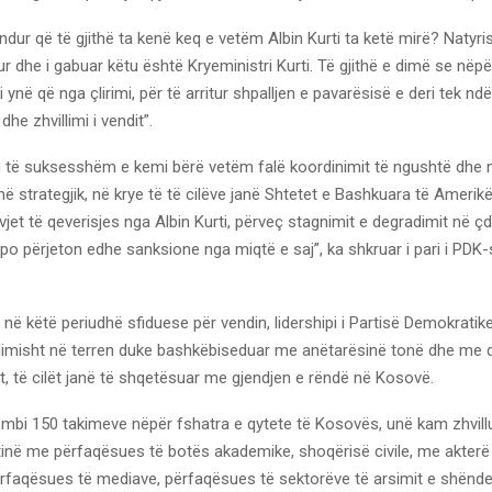
dur që të gjithë ta kenë keq e vetëm Albin Kurti ta ketë mirë? Natyri
 dhe i gabuar këtu është Kryeministri Kurti. Të gjithë e dimë se nëpë
 ynë që nga çlirimi, për të arritur shpalljen e pavarësisë e deri tek ndër
dhe zhvillimi i vendit”.
m të suksesshëm e kemi bërë vetëm falë koordinimit të ngushtë dhe
në strategjik, në krye të të cilëve janë Shtetet e Bashkuara të Amerik
vjet të qeverisjes nga Albin Kurti, përveç stagnimit e degradimit në ç
po përjeton edhe sanksione nga miqtë e saj”, ka shkruar i pari i PDK
 në këtë periudhë sfiduese për vendin, lidershipi i Partisë Demokrati
imisht në terren duke bashkëbiseduar me anëtarësinë tonë dhe me 
, të cilët janë të shqetësuar me gjendjen e rëndë në Kosovë.
 mbi 150 takimeve nëpër fshatra e qytete të Kosovës, unë kam zhvill
tinë me përfaqësues të botës akademike, shoqërisë civile, me akterë 
ërfaqësues të mediave, përfaqësues të sektorëve të arsimit e shënde