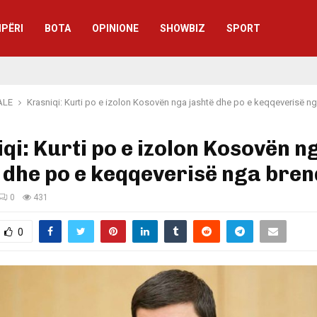
IPËRI
BOTA
OPINIONE
SHOWBIZ
SPORT
ALE
Krasniqi: Kurti po e izolon Kosovën nga jashtë dhe po e keqqeverisë n
qi: Kurti po e izolon Kosovën n
 dhe po e keqqeverisë nga bre
0
431
0