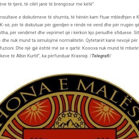
e të tjerë, të cilët janë të brengosur me këtë”.
nsultave e diskutimeve të shumta, të hënën kam ftuar mbledhjen e Kë
K-së, për të diskutuar për gjendjen e rëndë në vend dhe për rrugën q
jitha, për vendimet dhe veprimet që i kërkon kjo periudhë sfiduese. Si
 dhe nuk mund ta simulojmë normalitetin. Qytetarët kanë nevojë për 
fuzioni. Dhe një gjë është më se e qartë: Kosova nuk mund të mbet
keve të Albin Kurtit”, ka përfunduar Krasniqi. /
Telegrafi
/