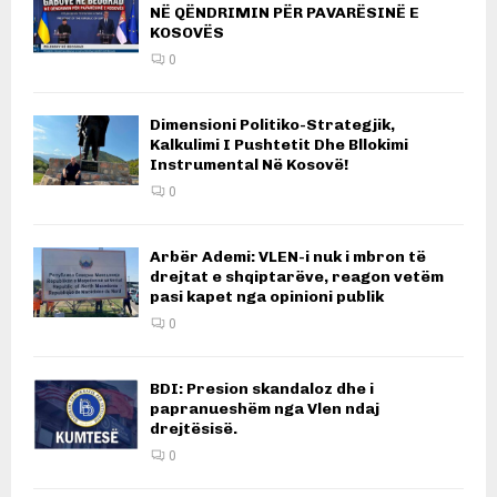
NË QËNDRIMIN PËR PAVARËSINË E
KOSOVËS
0
Dimensioni Politiko-Strategjik,
Kalkulimi I Pushtetit Dhe Bllokimi
Instrumental Në Kosovë!
0
Arbër Ademi: VLEN-i nuk i mbron të
drejtat e shqiptarëve, reagon vetëm
pasi kapet nga opinioni publik
0
BDI: Presion skandaloz dhe i
papranueshëm nga Vlen ndaj
drejtësisë.
0