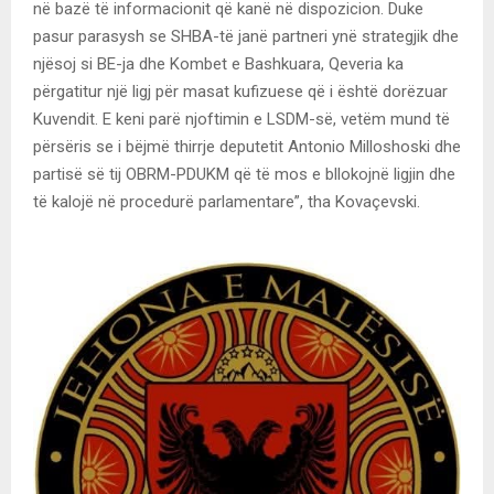
në bazë të informacionit që kanë në dispozicion. Duke
pasur parasysh se SHBA-të janë partneri ynë strategjik dhe
njësoj si BE-ja dhe Kombet e Bashkuara, Qeveria ka
përgatitur një ligj për masat kufizuese që i është dorëzuar
Kuvendit. E keni parë njoftimin e LSDM-së, vetëm mund të
përsëris se i bëjmë thirrje deputetit Antonio Milloshoski dhe
partisë së tij OBRM-PDUKM që të mos e bllokojnë ligjin dhe
të kalojë në procedurë parlamentare”, tha Kovaçevski.