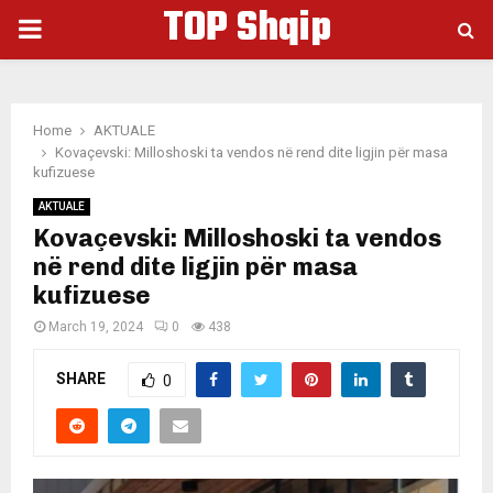
TOP Shqip
PRIMARY
MENU
Home
AKTUALE
Kovaçevski: Milloshoski ta vendos në rend dite ligjin për masa
kufizuese
AKTUALE
Kovaçevski: Milloshoski ta vendos
në rend dite ligjin për masa
kufizuese
March 19, 2024
0
438
SHARE
0