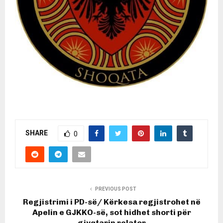
SHARE
0
PREVIOUS POST
Regjistrimi i PD-së/ Kërkesa regjistrohet në
Apelin e GJKKO-së, sot hidhet shorti për
gjyqtarin relator