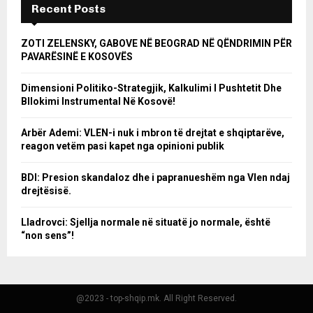
Recent Posts
ZOTI ZELENSKY, GABOVE NË BEOGRAD NË QËNDRIMIN PËR
PAVARËSINË E KOSOVËS
Dimensioni Politiko-Strategjik, Kalkulimi I Pushtetit Dhe
Bllokimi Instrumental Në Kosovë!
Arbër Ademi: VLEN-i nuk i mbron të drejtat e shqiptarëve,
reagon vetëm pasi kapet nga opinioni publik
BDI: Presion skandaloz dhe i papranueshëm nga Vlen ndaj
drejtësisë.
Lladrovci: Sjellja normale në situatë jo normale, është
“non sens”!
@2023 - top-shqip.mk. All Right Reserved.