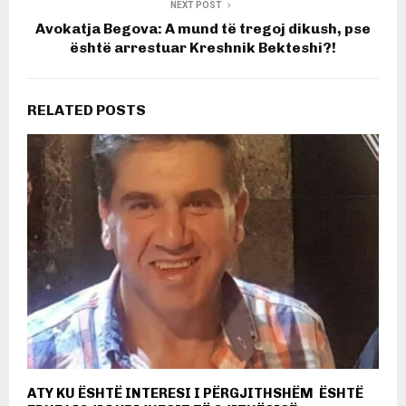
NEXT POST
Avokatja Begova: A mund të tregoj dikush, pse
është arrestuar Kreshnik Bekteshi?!
RELATED POSTS
ATY KU ËSHTË INTERESI I PËRGJITHSHËM ËSHTË