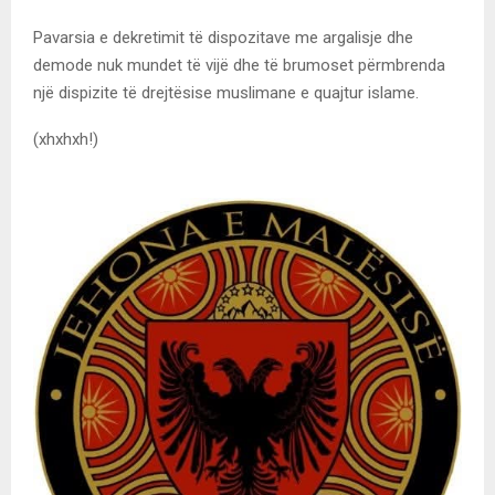
Pavarsia e dekretimit të dispozitave me argalisje dhe
demode nuk mundet të vijë dhe të brumoset përmbrenda
një dispizite të drejtësise muslimane e quajtur islame.
(xhxhxh!)