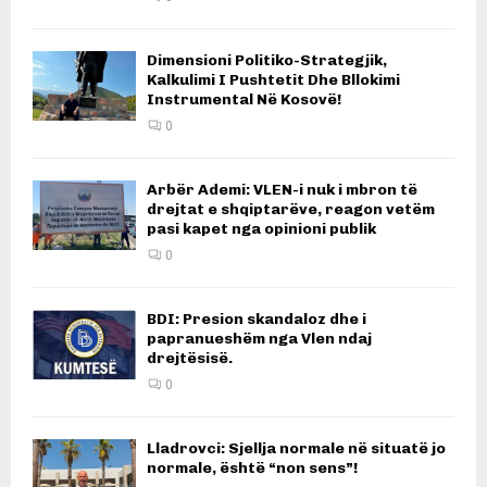
Dimensioni Politiko-Strategjik,
Kalkulimi I Pushtetit Dhe Bllokimi
Instrumental Në Kosovë!
0
Arbër Ademi: VLEN-i nuk i mbron të
drejtat e shqiptarëve, reagon vetëm
pasi kapet nga opinioni publik
0
BDI: Presion skandaloz dhe i
papranueshëm nga Vlen ndaj
drejtësisë.
0
Lladrovci: Sjellja normale në situatë jo
normale, është “non sens”!