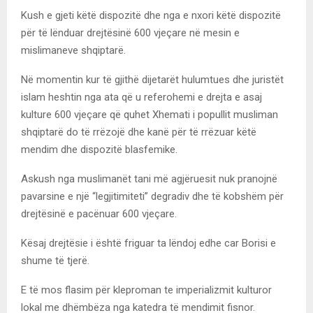
Kush e gjeti këtë dispozitë dhe nga e nxori këtë dispozitë
për të lënduar drejtësinë 600 vjeçare në mesin e
mislimaneve shqiptarë.
Në momentin kur të gjithë dijetarët hulumtues dhe juristët
islam heshtin nga ata që u referohemi e drejta e asaj
kulture 600 vjeçare që quhet Xhemati i popullit musliman
shqiptarë do të rrëzojë dhe kanë për të rrëzuar këtë
mendim dhe dispozitë blasfemike.
Askush nga muslimanët tani më agjëruesit nuk pranojnë
pavarsine e një “legjitimiteti” degradiv dhe të kobshëm për
drejtësinë e pacënuar 600 vjeçare.
Kësaj drejtësie i është friguar ta lëndoj edhe car Borisi e
shume të tjerë.
E të mos flasim për kleproman te imperializmit kulturor
lokal me dhëmbëza nga katedra të mendimit fisnor.