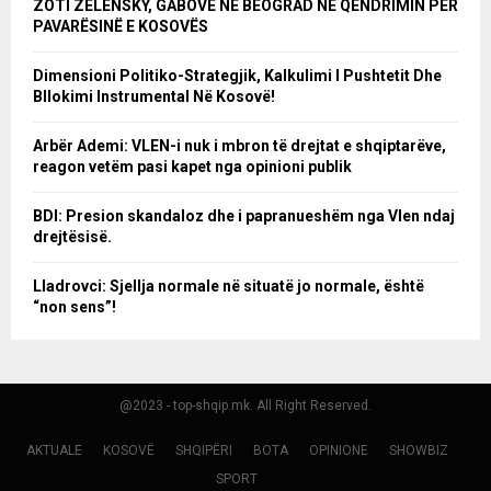
ZOTI ZELENSKY, GABOVE NË BEOGRAD NË QËNDRIMIN PËR
PAVARËSINË E KOSOVËS
Dimensioni Politiko-Strategjik, Kalkulimi I Pushtetit Dhe
Bllokimi Instrumental Në Kosovë!
Arbër Ademi: VLEN-i nuk i mbron të drejtat e shqiptarëve,
reagon vetëm pasi kapet nga opinioni publik
BDI: Presion skandaloz dhe i papranueshëm nga Vlen ndaj
drejtësisë.
Lladrovci: Sjellja normale në situatë jo normale, është
“non sens”!
@2023 - top-shqip.mk. All Right Reserved.
AKTUALE
KOSOVË
SHQIPËRI
BOTA
OPINIONE
SHOWBIZ
SPORT