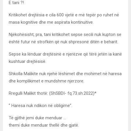
E tani ?!
Kritikohet drejtësia e cila 600 vjetë e më tepër po ruhet në
masa kognitive dhe me aspirata kontinuitive.
Njëkohësisht, pra, tani kritikohet sepse secili nuk kupton se
është futur në strofkën që nuk shpresonë ditën e beharit.
Sepse ka lënduar drejtësinë e njerëzve që tërë jetën ia kanë
kushtuar drejtësisë.
Shkolla Malikite nuk njehë lëshimet dhe mohimet në haresa
dhe komplikimet e mundshme njerzore.
Rregulli Malikit thotë: (ShSBDI- fq.73.sh.2022)*
” Haresa nuk ndikon në obligime”.
Të gjithë jemi duke menduar …
themi duke menduar thellë dhe gjatë.