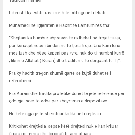
Taxhudin Hamidi
Pikërisht ky është rasti rreth të cilit ngrihet debati.
Muhamedi në ligjëratën e Haxhit të Lamtumirës tha:
“Shejtani ka humbur shpresën të rikthehet në trojet tuaja,
por kënaqet nëse i binden në të tjera troje…Unë kam lënë
mes jush dhe nëse kapeni pas tyre, nuk do t’i humbni kurrë
, librin e Allahut ( Kuran) dhe traditën e të dërguarit të Tij”.
Pra ky hadith tregon shumë qartë se kujtë duhet të i
referohemi.
Pra Kurani dhe tradita profetike duhet të jetë referencë për
çdo gjë, ndër to edhe për shqyrtimin e dispozitave.
Në këtë ngjarje të shëmtuar kritikohet drejtësia.
Kritikohet drejtësia, sepse këtë drejtësi nuk e kan krijuar
figura me emra dhe biografi të amputuara.