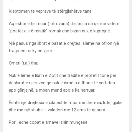
Kleptoman të veprave të stërgjishërve tanë.
Aq është e helmuar ( otrovana) drejtësia sa që më vetëm
“poetët e lirë mistik” romak dhe bizan nuk e kuptojnë.
Një pasus nga librat e bazat e drejtes islame na ofron një
fragment si ky në vijim.
Omeri (r.a.) tha:
Nuk e lëmë e librin e Zotit dhe traditë e profetit tonë për
dëshirat e njerëzve që nuk e dimë a e thonë të vërtetën
apo gënjejnë, a mban mend apo e ka harruar.
Është një drejtësia e cila është rritur me thërmia, lotë, gjakë
dhe me një xhube – valadon me 12 arna të qepura.
Por , edhe copat e arnave ishin mungesë.