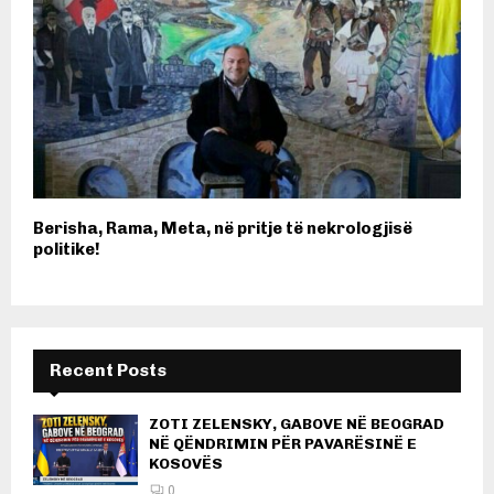
Berisha, Rama, Meta, në pritje të nekrologjisë
politike!
Recent Posts
ZOTI ZELENSKY, GABOVE NË BEOGRAD
NË QËNDRIMIN PËR PAVARËSINË E
KOSOVËS
0