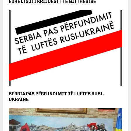
EDHE LIGJI I KRIJUESIT TË GJITHËSISË
SERBIA PAS PËRFUNDIMIT TË LUFTËS RUSI-
UKRAINË