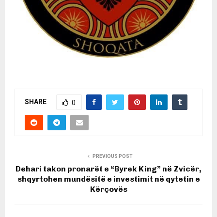
SHARE
0
PREVIOUS POST
Dehari takon pronarët e “Byrek King” në Zvicër,
shqyrtohen mundësitë e investimit në qytetin e
Kërçovës