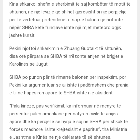
Kina shkarkoi shefin e shërbimit të saj kombëtar të motit të
shtunën, në një lëvizje që shihet gjerësisht si një përpjekje
për të vërtetuar pretendimet e saj se balona që notonte
nëpër SHBA këtë fundjavë ishte një mjet meteorologjik
jashtë kursit.
Pekini njoftoi shkarkimin e Zhuang Guotai-t të shtunën,
disa orë përpara se SHBA të rrëzonte anijen në brigjet e
Karolinës së Jugut.
SHBA po punon për të rimarrë balonën për inspektim, por
Pekini ka argumentuar se ai ishte i padëmshëm dhe prania
e tij në hapësirën ajrore të SHBA ishte një aksident.
“Pala kineze, pas verifikimit, ka informuar në mënyrë të
përsëritur palën amerikane për natyrën civile të anijes
ajrore dhe ka përcjellë se hyrja e saj në SHBA për shkak të
forcës madhore ishte krejtësisht e papritur”, tha Ministria
e Jashtme e Kinës në një deklaratë të së shtunës.