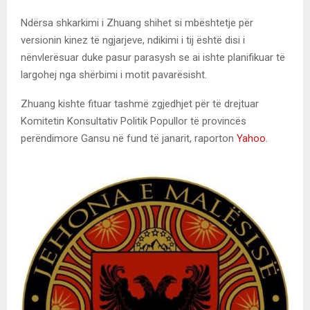
Ndërsa shkarkimi i Zhuang shihet si mbështetje për
versionin kinez të ngjarjeve, ndikimi i tij është disi i
nënvlerësuar duke pasur parasysh se ai ishte planifikuar të
largohej nga shërbimi i motit pavarësisht.
Zhuang kishte fituar tashmë zgjedhjet për të drejtuar
Komitetin Konsultativ Politik Popullor të provincës
perëndimore Gansu në fund të janarit, raporton
Yahoo.