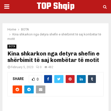
TOP Shqip
PRIMARY
MENU
Home
BOTA
Kina shkarkon nga detyra shefin e shërbimit të saj kombëtar të
motit
BOTA
Kina shkarkon nga detyra shefin e
shërbimit të saj kombëtar të motit
February 5, 2023
0
482
SHARE
0