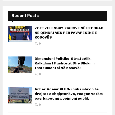
Recent Posts
ZOTI ZELENSKY, GABOVE NË BEOGRAD
NË QËNDRIMIN PËR PAVARËSINË E
KOSOVËS
0
Dimensioni Politiko-Strategjik,
Kalkulimi I Pushtetit Dhe Bllokimi
Instrumental Në Kosovë!
0
Arbër Ademi: VLEN-i nuk i mbron të
drejtat e shqiptarëve, reagon vetëm
pasi kapet nga opinioni publik
0