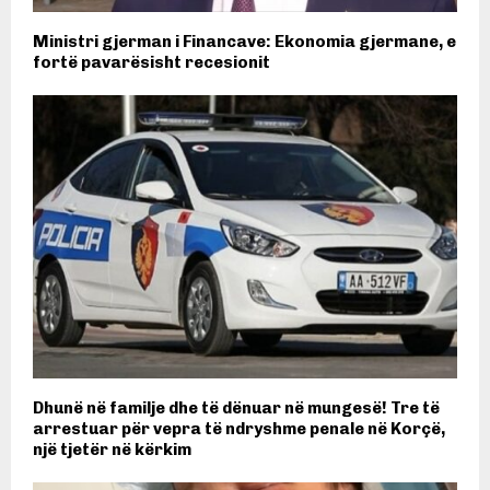
Ministri gjerman i Financave: Ekonomia gjermane, e
fortë pavarësisht recesionit
Dhunë në familje dhe të dënuar në mungesë! Tre të
arrestuar për vepra të ndryshme penale në Korçë,
një tjetër në kërkim