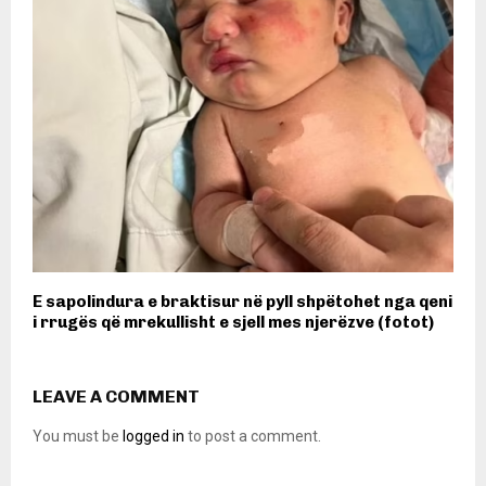
E sapolindura e braktisur në pyll shpëtohet nga qeni
i rrugës që mrekullisht e sjell mes njerëzve (fotot)
LEAVE A COMMENT
You must be
logged in
to post a comment.