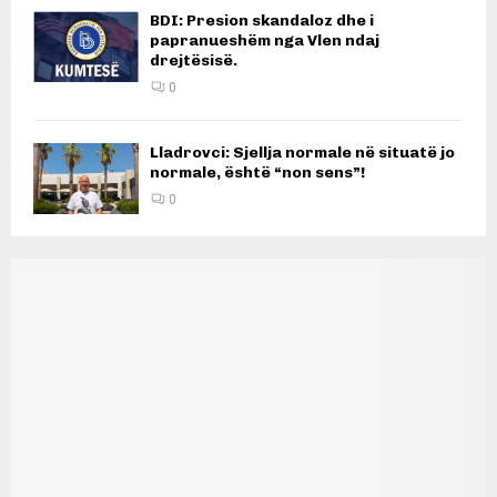
BDI: Presion skandaloz dhe i
papranueshëm nga Vlen ndaj
drejtësisë.
0
Lladrovci: Sjellja normale në situatë jo
normale, është “non sens”!
0