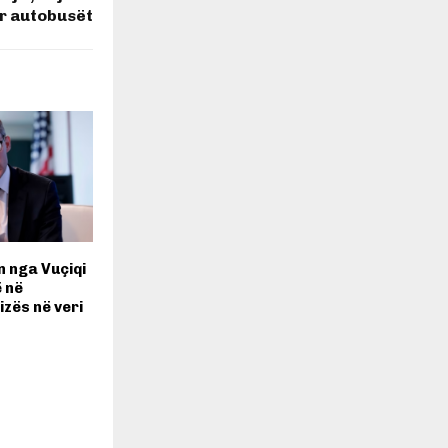
r autobusët
n nga Vuçiqi
ë në
izës në veri