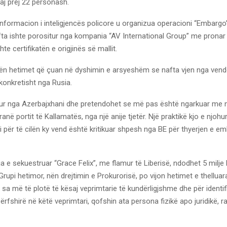
aj prej 22 personash.
informacion i inteligjencës policore u organizua operacioni “Embargo” 
fta ishte porositur nga kompania “AV International Group” me pronar
te certifikatën e origjinës së mallit.
ën hetimet që çuan në dyshimin e arsyeshëm se nafta vjen nga ven
onkretisht nga Rusia.
isur nga Azerbajxhani dhe pretendohet se më pas është ngarkuar me 
ranë portit të Kallamatës, nga një anije tjetër. Një praktikë kjo e njohu
i për të cilën ky vend është kritikuar shpesh nga BE për thyerjen e 
ija e sekuestruar “Grace Felix”, me flamur të Liberisë, ndodhet 5 milje
 Grupi hetimor, nën drejtimin e Prokurorisë, po vijon hetimet e thelluar
a më të plotë të kësaj veprimtarie të kundërligjshme dhe për identif
ërfshirë në këtë veprimtari, qofshin ata persona fizikë apo juridikë, 