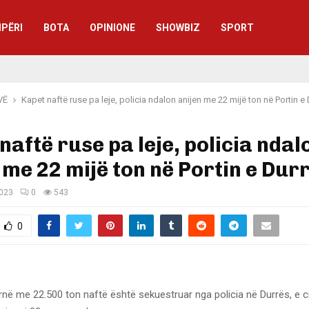
IPËRI
BOTA
OPINIONE
SHOWBIZ
SPORT
VË
Kapet naftë ruse pa leje, policia ndalon anijen me 22 mijë ton në Portin e 
naftë ruse pa leje, policia ndal
 me 22 mijë ton në Portin e Durr
2023
0
543
0
ernë me 22.500 ton naftë është sekuestruar nga policia në Durrës, e ci