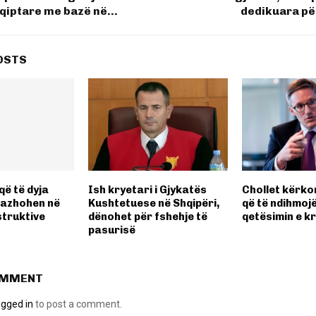
qiptare me bazë në…
dedikuara pë
OSTS
që të dyja
Ish kryetari i Gjykatës
Chollet kërko
gazhohen në
Kushtetuese në Shqipëri,
që të ndihmoj
truktive
dënohet për fshehje të
qetësimin e kr
pasurisë
OMMENT
ogged in
to post a comment.