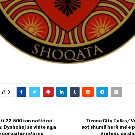
0
 i 22.500 ton naftë në
Tirana City Talks/ Ve
: Dyshohej se vinte nga
sot shumë herë më e p
e porositur nga një
gjetëm, së shpe