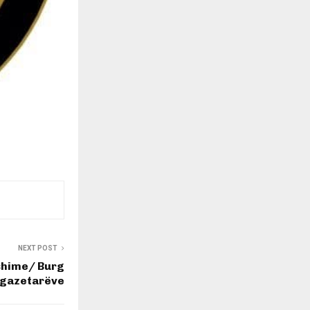
NEXT POST
shime/ Burg
 gazetarëve