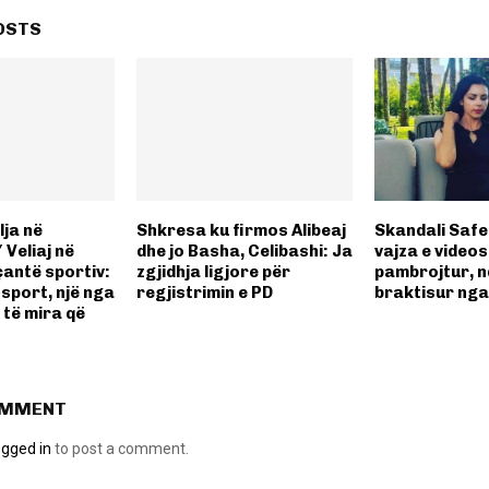
OSTS
lja në
Shkresa ku firmos Alibeaj
Skandali Safet 
Veliaj në
dhe jo Basha, Celibashi: Ja
vajza e videos
çantë sportiv:
zgjidhja ligjore për
pambrojtur, n
 sport, një nga
regjistrimin e PD
braktisur nga
 të mira që
OMMENT
ogged in
to post a comment.