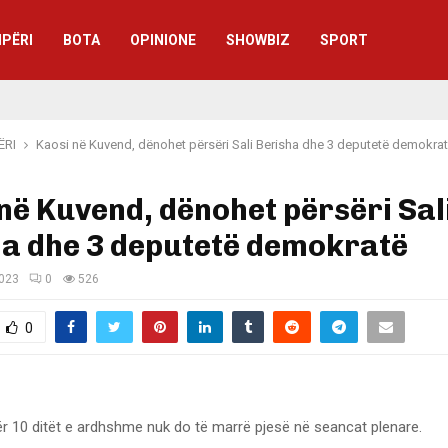
IPËRI
BOTA
OPINIONE
SHOWBIZ
SPORT
ËRI
Kaosi në Kuvend, dënohet përsëri Sali Berisha dhe 3 deputetë demokra
në Kuvend, dënohet përsëri Sal
ha dhe 3 deputetë demokratë
2023
0
526
0
ër 10 ditët e ardhshme nuk do të marrë pjesë në seancat plenare.