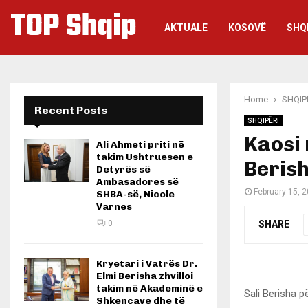
TOP Shqip
AKTUALE
KOSOVË
SHQ
Home
SHQIP
Recent Posts
SHQIPËRI
Kaosi 
Ali Ahmeti priti në
takim Ushtruesen e
Beris
Detyrës së
Ambasadores së
February 15, 
SHBA-së, Nicole
Varnes
SHARE
0
Kryetari i Vatrës Dr.
Elmi Berisha zhvilloi
takim në Akademinë e
Sali Berisha p
Shkencave dhe të