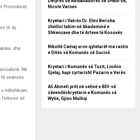
Detyrës së Ambasadores së SHBA-së,
ër Procedurat,
Nicole Varnes
Kryetari i Vatrës Dr. Elmi Berisha
zhvilloi takim në Akademinë e
rë të dy
Shkencave dhe të Arteve të Kosovës
Nikollë Camaj uron qytetarët me rastin
Paloka dhe
e Ditës së Komunës së Gucisë
Kryetari i Komunës së Tuzit, Lindon
socialistë. Në
Gjelaj, hapi zyrtarisht Pazarin e Verës
 të seancës.
Ali Ahmeti priti në selinë e BDI-së
t, u ndëshkuan,
zëvendëskryetarin e Komunës së
 foltores së
Wylie, Gjino Mulliqi