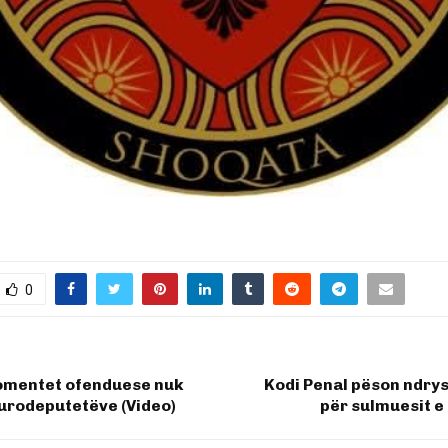
0
Komentet ofenduese nuk
Kodi Penal pëson ndry
eurodeputetëve (Video)
për sulmuesit e