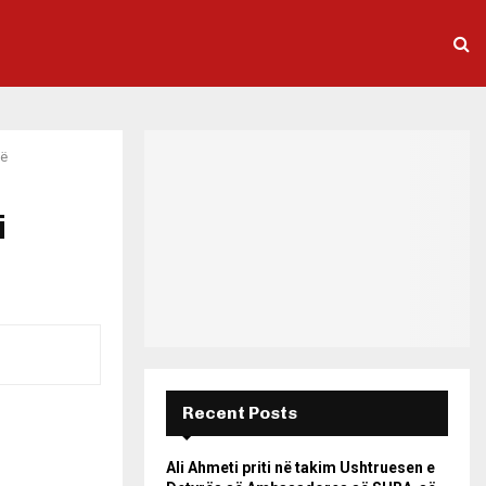
të
i
Recent Posts
Ali Ahmeti priti në takim Ushtruesen e