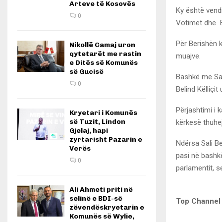
Arteve të Kosovës
Ky është vendi
0
Votimet dhe E
Për Berishën k
Nikollë Camaj uron
qytetarët me rastin
muajve.
e Ditës së Komunës
së Gucisë
Bashkë me Sal
0
Belind Këlliçit
Përjashtimi i 
Kryetari i Komunës
së Tuzit, Lindon
kërkesë thuhe
Gjelaj, hapi
zyrtarisht Pazarin e
Ndërsa Sali Be
Verës
pasi në bashk
0
parlamentit, 
Ali Ahmeti priti në
selinë e BDI-së
Top Channel
zëvendëskryetarin e
Komunës së Wylie,