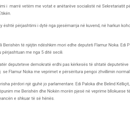
mi i marrë vetëm me votat e anëtarëve socialistë në Sekretariatit p
tikën.
y është përjashtimi i dytë nga pjesëmarrja në kuvend, në harkun koho
i Berishën të njëjtin ndëshkim mori edhe deputeti Flamur Noka. Edi 
 u përjashtuan me nga 5 ditë secili.
katër deputeteve demokratë erdhi pas kërkesës të shtatë deputetëve 
j se Flamur Noka me veprimet e përsëritura pengoi zhvillimin normal
risha përdori një gjuhë jo parlamentare. Edi Paloka dhe Belind Këlliçi
ëpunim me Berishën dhe Nokën morën pjesë në veprime bllokuese të
seancën e shkuar të së hënës.