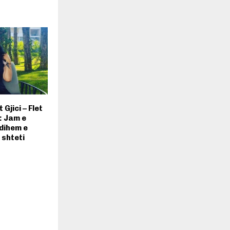
Gjici – Flet
: Jam e
dihem e
 shteti