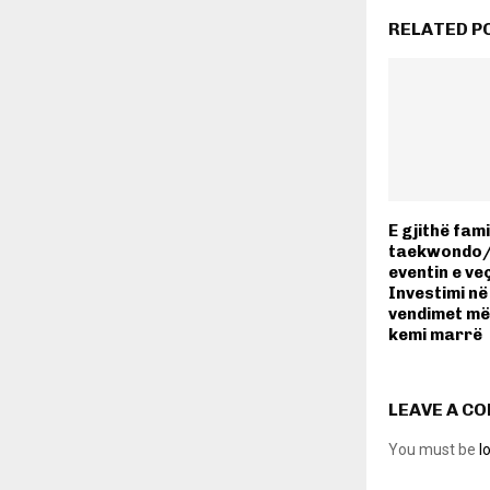
RELATED P
E gjithë fami
taekwondo/ 
eventin e ve
Investimi në
vendimet më
kemi marrë
LEAVE A C
You must be
l