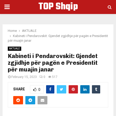
TOP Shqip
PRIMARY
MENU
Home
AKTUALE
Kabineti i Pendarovskit: Gjendet zgjidhje për pagën e Presidentit
për muajin janar
AKTUALE
Kabineti i Pendarovskit: Gjendet
zgjidhje për pagën e Presidentit
për muajin janar
February 15, 2023
0
517
SHARE
0