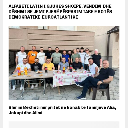
ALFABETI LATIN I GJUHËS SHQIPE, VENDIM DHE
DËSHMI SE JEMI PJESË PËRPARIMTARE E BOTËS
DEMOKRATIKE EUROATLANTIKE
Blerim Bexheti mirpritet në konak të familjeve Alia,
Jakupi dhe Alimi