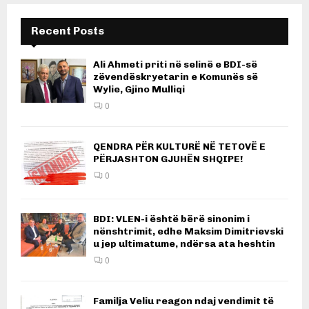
Recent Posts
Ali Ahmeti priti në selinë e BDI-së
zëvendëskryetarin e Komunës së
Wylie, Gjino Mulliqi
0
QENDRA PËR KULTURË NË TETOVË E
PËRJASHTON GJUHËN SHQIPE!
0
BDI: VLEN-i është bërë sinonim i
nënshtrimit, edhe Maksim Dimitrievski
u jep ultimatume, ndërsa ata heshtin
0
Familja Veliu reagon ndaj vendimit të