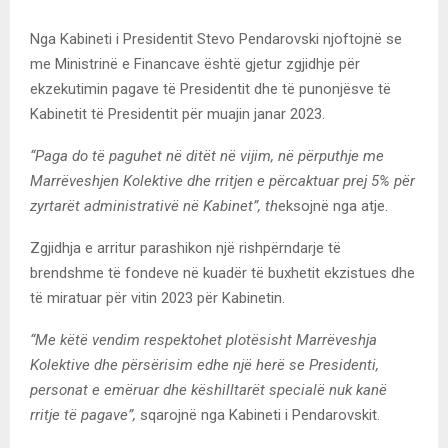
Nga Kabineti i Presidentit Stevo Pendarovski njoftojnë se
me Ministrinë e Financave është gjetur zgjidhje për
ekzekutimin pagave të Presidentit dhe të punonjësve të
Kabinetit të Presidentit për muajin janar 2023.
“Paga do të paguhet në ditët në vijim, në përputhje me
Marrëveshjen Kolektive dhe rritjen e përcaktuar prej 5% për
zyrtarët administrativë në Kabinet”, th
eksojnë nga atje.
Zgjidhja e arritur parashikon një rishpërndarje të
brendshme të fondeve në kuadër të buxhetit ekzistues dhe
të miratuar për vitin 2023 për Kabinetin.
“Me këtë vendim respektohet plotësisht Marrëveshja
Kolektive dhe përsërisim edhe një herë se Presidenti,
personat e emëruar dhe këshilltarët specialë nuk kanë
rritje të pagave”,
sqarojnë nga Kabineti i Pendarovskit.