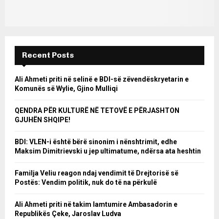
Recent Posts
Ali Ahmeti priti në selinë e BDI-së zëvendëskryetarin e
Komunës së Wylie, Gjino Mulliqi
QENDRA PËR KULTURË NË TETOVË E PËRJASHTON
GJUHËN SHQIPE!
BDI: VLEN-i është bërë sinonim i nënshtrimit, edhe
Maksim Dimitrievski u jep ultimatume, ndërsa ata heshtin
Familja Veliu reagon ndaj vendimit të Drejtorisë së
Postës: Vendim politik, nuk do të na përkulë
Ali Ahmeti priti në takim lamtumire Ambasadorin e
Republikës Çeke, Jaroslav Ludva