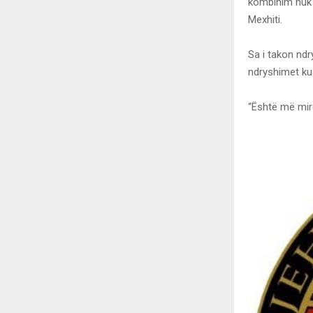
kombinim nuk s
Mexhiti.
Sa i takon ndr
ndryshimet kus
“Është më mir