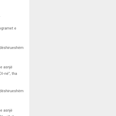
.
rogramet e
ë dëshirueshëm
e asnjë
DI-në”, tha
ë dëshirueshëm
e asnjë