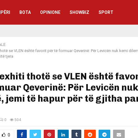
IPËRI
BOTA
OPINIONE
SHOWBIZ
SPORT
ALE
 thotë se VLEN është favorit për të formuar Qeverinë: Për Levicën nuk kemi dilem
itë tjera
exhiti thotë se VLEN është favor
muar Qeverinë: Për Levicën nu
, jemi të hapur për të gjitha pa
0
504
0