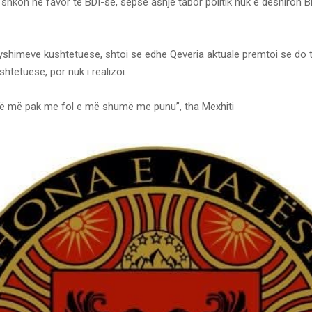
hkon në favor të BDI-së, sepse asnjë tabor politik nuk e dëshiron B
yshimeve kushtetuese, shtoi se edhe Qeveria aktuale premtoi se do t’
htetuese, por nuk i realizoi.
ë më pak me fol e më shumë me punu”, tha Mexhiti