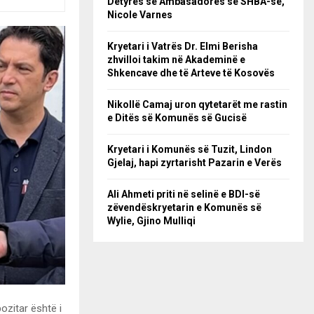
Detyrës së Ambasadores së SHBA-së,
Nicole Varnes
Kryetari i Vatrës Dr. Elmi Berisha
zhvilloi takim në Akademinë e
Shkencave dhe të Arteve të Kosovës
Nikollë Camaj uron qytetarët me rastin
e Ditës së Komunës së Gucisë
Kryetari i Komunës së Tuzit, Lindon
Gjelaj, hapi zyrtarisht Pazarin e Verës
Ali Ahmeti priti në selinë e BDI-së
zëvendëskryetarin e Komunës së
Wylie, Gjino Mulliqi
ozitar është i