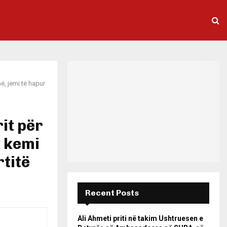
ë, jemi të hapur
it për
k kemi
rtitë
Recent Posts
Ali Ahmeti priti në takim Ushtruesen e