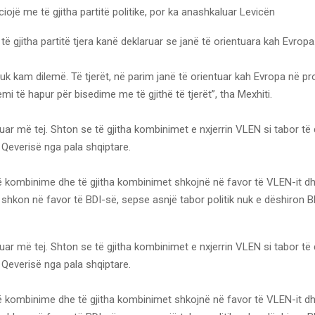
iojë me të gjitha partitë politike, por ka anashkaluar Levicën
 të gjitha partitë tjera kanë deklaruar se janë të orientuara kah Evropa
uk kam dilemë. Të tjerët, në parim janë të orientuar kah Evropa në p
emi të hapur për bisedime me të gjithë të tjerët”, tha Mexhiti.
uar më tej. Shton se të gjitha kombinimet e nxjerrin VLEN si tabor t
Qeverisë nga pala shqiptare.
kombinime dhe të gjitha kombinimet shkojnë në favor të VLEN-it dh
hkon në favor të BDI-së, sepse asnjë tabor politik nuk e dëshiron B
uar më tej. Shton se të gjitha kombinimet e nxjerrin VLEN si tabor t
Qeverisë nga pala shqiptare.
kombinime dhe të gjitha kombinimet shkojnë në favor të VLEN-it dh