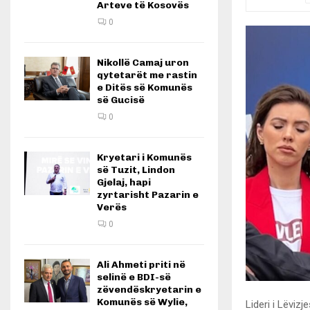
Arteve të Kosovës
0
Nikollë Camaj uron
qytetarët me rastin
e Ditës së Komunës
së Gucisë
0
Kryetari i Komunës
së Tuzit, Lindon
Gjelaj, hapi
zyrtarisht Pazarin e
Verës
0
Ali Ahmeti priti në
selinë e BDI-së
zëvendëskryetarin e
Komunës së Wylie,
Lideri i Lëviz