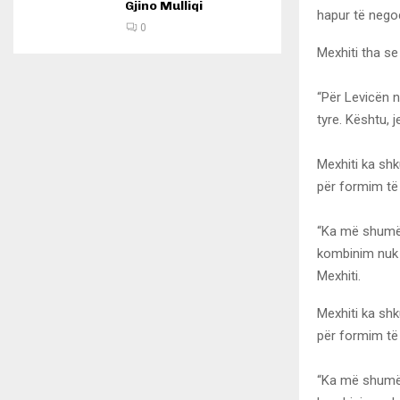
Gjino Mulliqi
hapur të negoc
0
Mexhiti tha se
“Për Levicën n
tyre. Kështu, j
Mexhiti ka shk
për formim të 
“Ka më shumë 
kombinim nuk s
Mexhiti.
Mexhiti ka shk
për formim të 
“Ka më shumë 