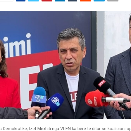
jes Demokratike, Izet Mexhiti nga VLEN ka bërë të ditur se koalicioni op