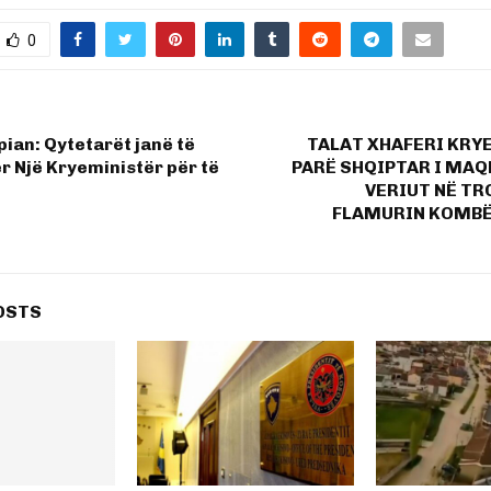
0
pian: Qytetarët janë të
TALAT XHAFERI KRYE
 Një Kryeministër për të
PARË SHQIPTAR I MAQ
VERIUT NË TR
FLAMURIN KOMBË
OSTS