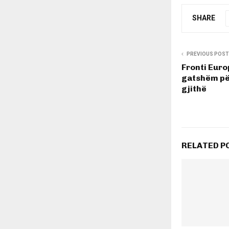
SHARE
PREVIOUS POST
Fronti Euro
gatshëm për
gjithë
RELATED P