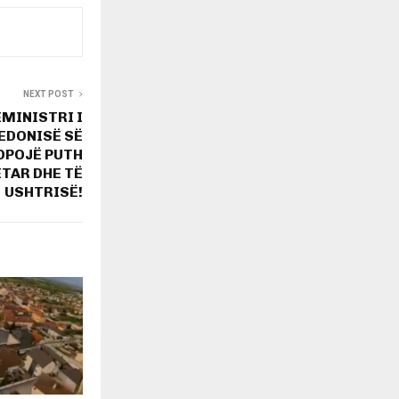
NEXT POST
MINISTRI I
EDONISË SË
OPOJË PUTH
TAR DHE TË
USHTRISË!