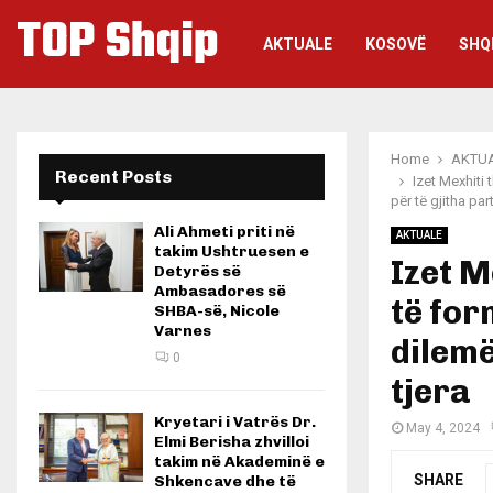
TOP Shqip
AKTUALE
KOSOVË
SHQ
Home
AKTU
Recent Posts
Izet Mexhiti
për të gjitha part
Ali Ahmeti priti në
AKTUALE
takim Ushtruesen e
Izet M
Detyrës së
Ambasadores së
të for
SHBA-së, Nicole
Varnes
dilemë
0
tjera
Kryetari i Vatrës Dr.
May 4, 2024
Elmi Berisha zhvilloi
takim në Akademinë e
SHARE
Shkencave dhe të