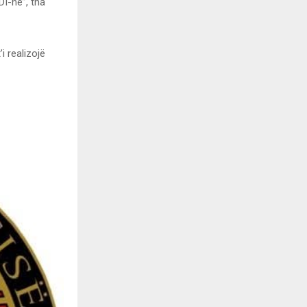
DI-në”, tha
i realizojë