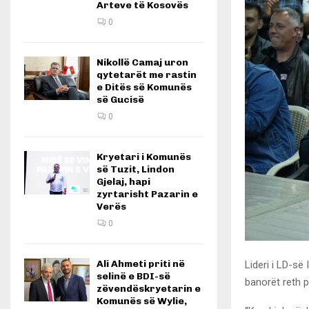
Arteve të Kosovës
0
Nikollë Camaj uron
qytetarët me rastin
e Ditës së Komunës
së Gucisë
0
Kryetari i Komunës
së Tuzit, Lindon
Gjelaj, hapi
zyrtarisht Pazarin e
Verës
0
Ali Ahmeti priti në
Lideri i LD-s
selinë e BDI-së
banorët reth p
zëvendëskryetarin e
Komunës së Wylie,