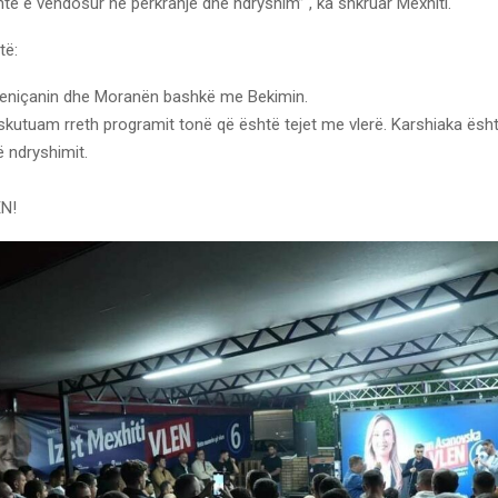
të e vendosur në përkrahje dhe ndryshim” , ka shkruar Mexhiti.
të:
eniçanin dhe Moranën bashkë me Bekimin.
skutuam rreth programit tonë që është tejet me vlerë. Karshiaka ësh
ë ndryshimit.
EN!