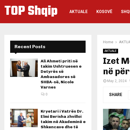
TOP Shqip
AKTUALE
KOSOVË
SHQ
Home
AKTU
Recent Posts
AKTUALE
Izet M
Ali Ahmeti priti në
takim Ushtruesen e
në për
Detyrës së
Ambasadores së
May 2, 2024
SHBA-së, Nicole
Varnes
SHARE
0
Kryetari i Vatrës Dr.
Elmi Berisha zhvilloi
takim në Akademinë e
Shkencave dhe të