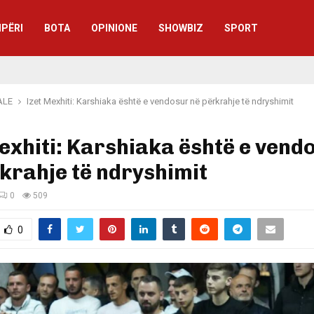
IPËRI
BOTA
OPINIONE
SHOWBIZ
SPORT
ALE
Izet Mexhiti: Karshiaka është e vendosur në përkrahje të ndryshimit
exhiti: Karshiaka është e vend
krahje të ndryshimit
0
509
0