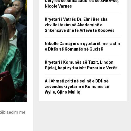
Detyrës së Ambasadores së SHBA-së,
Nicole Varnes
Kryetari i Vatrës Dr. Elmi Berisha
zhvilloi takim në Akademinë e
Shkencave dhe të Arteve të Kosovës
Nikollë Camaj uron qytetarët me rastin
e Ditës së Komunës së Gucisë
Kryetari i Komunës së Tuzit, Lindon
Gjelaj, hapi zyrtarisht Pazarin e Verës
Ali Ahmeti priti në selinë e BDI-së
zëvendëskryetarin e Komunës së
Wylie, Gjino Mulliqi
hkëbisedim me