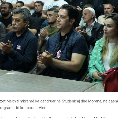
ë Izet Mexhiti mbrëmë ka qëndruar në Studeniçaj dhe Moranë, në bas
rogramit të koalicionit Vlen.