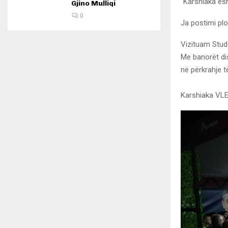
“Karshiaka ësh
Gjino Mulliqi
0
Ja postimi plo
Vizituam Stud
Me banorët di
në përkrahje t
Karshiaka VL