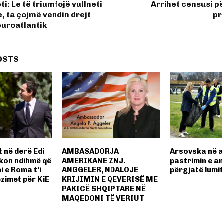
i: Le të triumfojë vullneti
Arrihet censusi p
e, ta çojmë vendin drejt
pr
euroatlantik
OSTS
t në derë Edi
AMBASADORJA
Arsovska në a
rkon ndihmë që
AMERIKANE ZNJ.
pastrimin e a
ni e Roma t’i
ANGGELER, NDALOJE
përgjatë lumi
zimet për KiE
KRIJIMIN E QEVERISË ME
PAKICË SHQIPTARE NË
MAQEDONI TË VERIUT