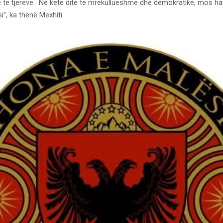
e të tjerëve. Në këtë ditë të mrekullueshme dhe demokratike, mos har
i”, ka thënë Mexhiti.