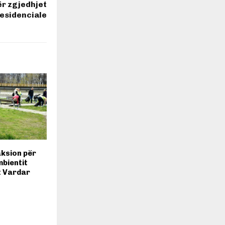
ër zgjedhjet
esidenciale
ksion për
mbientit
t Vardar