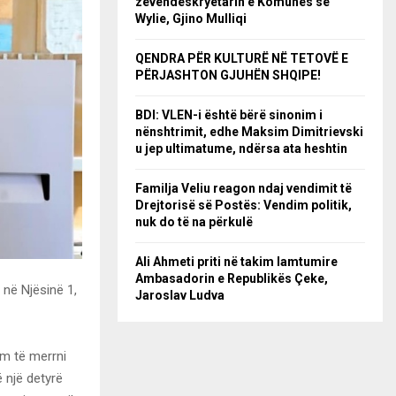
zëvendëskryetarin e Komunës së
Wylie, Gjino Mulliqi
QENDRA PËR KULTURË NË TETOVË E
PËRJASHTON GJUHËN SHQIPE!
BDI: VLEN-i është bërë sinonim i
nënshtrimit, edhe Maksim Dimitrievski
u jep ultimatume, ndërsa ata heshtin
Familja Veliu reagon ndaj vendimit të
Drejtorisë së Postës: Vendim politik,
nuk do të na përkulë
Ali Ahmeti priti në takim lamtumire
Ambasadorin e Republikës Çeke,
N në Njësinë 1,
Jaroslav Ludva
em të merrni
ë një detyrë