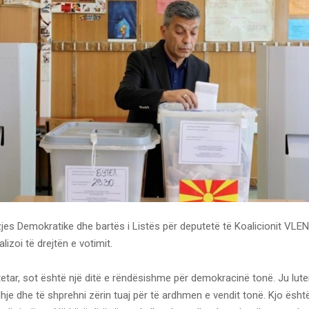
izjes Demokratike dhe bartës i Listës për deputetë të Koalicionit VLE
alizoi të drejtën e votimit.
etar, sot është një ditë e rëndësishme për demokracinë tonë. Ju lut
hje dhe të shprehni zërin tuaj për të ardhmen e vendit tonë. Kjo ësht