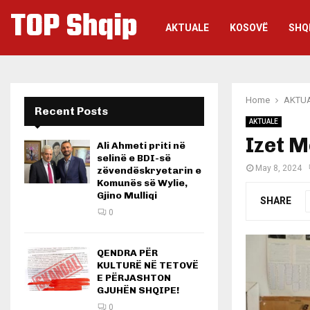
TOP Shqip
AKTUALE
KOSOVË
SHQ
Home
AKTU
Recent Posts
AKTUALE
Izet M
Ali Ahmeti priti në
selinë e BDI-së
May 8, 2024
zëvendëskryetarin e
Komunës së Wylie,
Gjino Mulliqi
SHARE
0
QENDRA PËR
KULTURË NË TETOVË
E PËRJASHTON
GJUHËN SHQIPE!
0