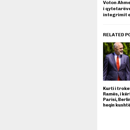
Voton Ahmet
i qytetarëv
integrimit 
RELATED P
Kurti i troke
Ramës, i kë
Parisi, Berli
heqin kushtë