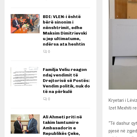
BDI: VLEN-i është
bërë sinonim i
nënshtrimit, edhe
Maksim Dimitrievski
u jep ultimatume,
ndërsa ata heshtin
0
Familja Veliu reagon
ndaj vendimit të
Drejtorisë së Postës:
Vendim politik, nuk do
të na përkulë
0
Kryetari i Lëv
Izet Mexhiti re
Ali Ahmeti priti në
takim lamtumire
“Të dashur qyt
Ambasadorin e
pjesë në zgjed
Republikës Çeke,