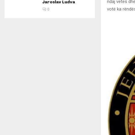
ndaj vetes dh
Jaroslav Ludva
votë ka rëndës
0