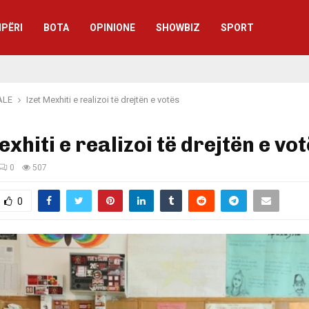
IPËRI
BOTA
OPINIONE
SHOWBIZ
SPORT
ALE
Izet Mexhiti e realizoi të drejtën e votës
exhiti e realizoi të drejtën e vo
0
507
0