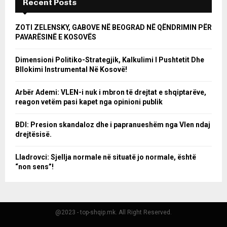
Recent Posts
ZOTI ZELENSKY, GABOVE NË BEOGRAD NË QËNDRIMIN PËR
PAVARËSINË E KOSOVËS
Dimensioni Politiko-Strategjik, Kalkulimi I Pushtetit Dhe
Bllokimi Instrumental Në Kosovë!
Arbër Ademi: VLEN-i nuk i mbron të drejtat e shqiptarëve,
reagon vetëm pasi kapet nga opinioni publik
BDI: Presion skandaloz dhe i papranueshëm nga Vlen ndaj
drejtësisë.
Lladrovci: Sjellja normale në situatë jo normale, është
“non sens”!
@2023 - top-shqip.mk. All Right Reserved.