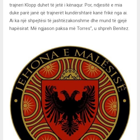
trajneri Klopp duhet të jetë i kënaqur. Por, ndjesitë e mia
duke parë janë që trajnerët kundërshtarë kanë frikë nga ai.
Ai ka një shpejtësi të jashtëzakonshme dhe mund të gjejë
hapësirat. Më ngjason paksa më Torres”, u shpreh Benitez.