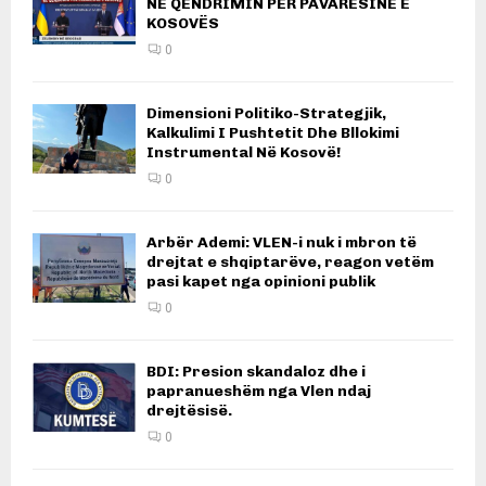
NË QËNDRIMIN PËR PAVARËSINË E
KOSOVËS
0
Dimensioni Politiko-Strategjik,
Kalkulimi I Pushtetit Dhe Bllokimi
Instrumental Në Kosovë!
0
Arbër Ademi: VLEN-i nuk i mbron të
drejtat e shqiptarëve, reagon vetëm
pasi kapet nga opinioni publik
0
BDI: Presion skandaloz dhe i
papranueshëm nga Vlen ndaj
drejtësisë.
0