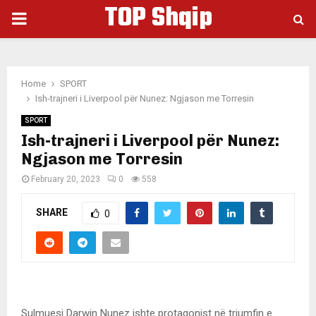
TOP Shqip
PRIMARY
MENU
Home
SPORT
Ish-trajneri i Liverpool për Nunez: Ngjason me Torresin
SPORT
Ish-trajneri i Liverpool për Nunez:
Ngjason me Torresin
February 20, 2023
0
558
SHARE
0
Sulmuesi Darwin Nunez ishte protagonist në triumfin e