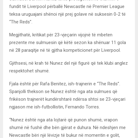
fundit të Liverpool përballë Newcastle në Premier League
teksa uruguajani shënoi një prej golave në suksesin 0-2 të
“The Reds”.
Megjithatë, kritikat për 23-vjeçarin vijojnë të mbeten
prezente me sulmuesin që këtë sezon ka shënuar 11 gola
në 28 paraqitje në të gjitha kompeticionet për Liverpool.
Gjithsesi, në krah të Nunez del një figurë që tek klubi anglez
respektohet shumë.
Fjala është për Rafa Benitez, ish-trajnerin e “The Reds”.
Spanjolli thekson se Nunez është nga ata sulmues që
frikëson trajnerët kundërshtarë ndërsa shtoi se 23-vjeçari
ngjason me ish-futbollistin, Fernando Torres.
“Nunez është nga ata lojtarë që punon shumë, vrapon
shumë në fushë dhe bën gjërat e duhura. Në ndeshjen me
Newcastle bëri një lëvizje të bukur në momentin e golit,