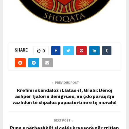
SHARE
0
PREVIOUS POST
Rrëfimi skandaloz i Llatas-it, Grubi: Dënoj
ashpër fjalorin denigrues, në çdo paraqitje
vazhdon të shpalos papastërtinë e tij morale!
NEXT POST
Puna e përbashkët si çelës kryesorë për rritjen