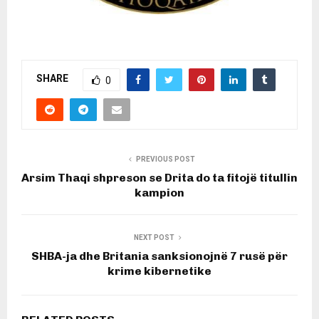
SHARE
0
PREVIOUS POST
Arsim Thaqi shpreson se Drita do ta fitojë titullin
kampion
NEXT POST
SHBA-ja dhe Britania sanksionojnë 7 rusë për
krime kibernetike