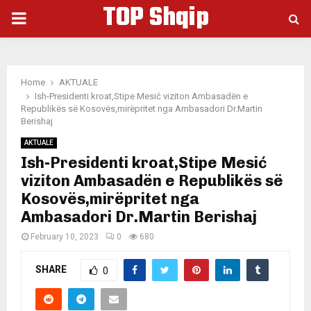
TOP Shqip
PRIMARY
MENU
Home
AKTUALE
Ish-Presidenti kroat,Stipe Mesić viziton Ambasadën e
Republikës së Kosovës,mirëpritet nga Ambasadori Dr.Martin
Berishaj
AKTUALE
Ish-Presidenti kroat,Stipe Mesić
viziton Ambasadën e Republikës së
Kosovës,mirëpritet nga
Ambasadori Dr.Martin Berishaj
February 10, 2023
0
680
SHARE
0