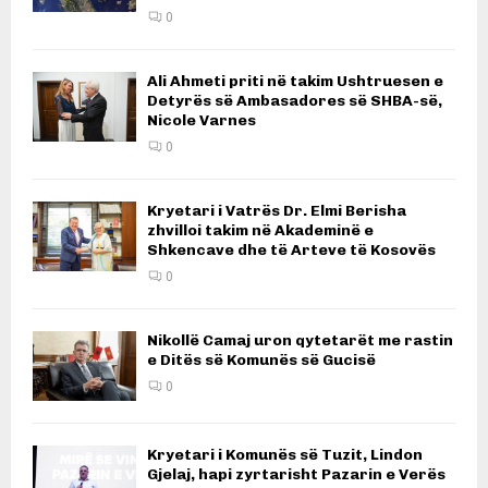
0
Ali Ahmeti priti në takim Ushtruesen e
Detyrës së Ambasadores së SHBA-së,
Nicole Varnes
0
Kryetari i Vatrës Dr. Elmi Berisha
zhvilloi takim në Akademinë e
Shkencave dhe të Arteve të Kosovës
0
Nikollë Camaj uron qytetarët me rastin
e Ditës së Komunës së Gucisë
0
Kryetari i Komunës së Tuzit, Lindon
Gjelaj, hapi zyrtarisht Pazarin e Verës