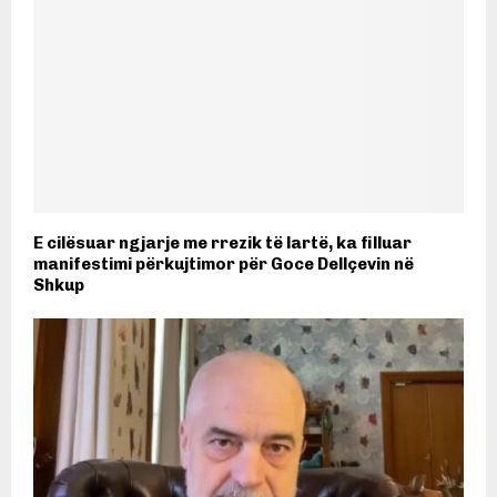
E cilësuar ngjarje me rrezik të lartë, ka filluar
manifestimi përkujtimor për Goce Dellçevin në
Shkup