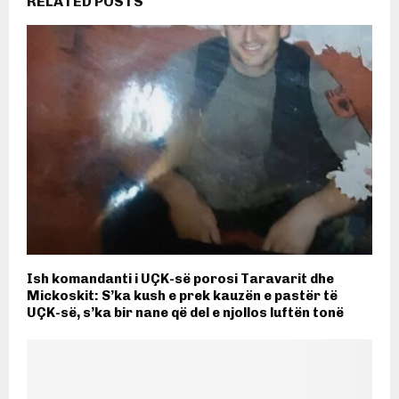
RELATED POSTS
Ish komandanti i UÇK-së porosi Taravarit dhe
Mickoskit: S’ka kush e prek kauzën e pastër të
UÇK-së, s’ka bir nane që del e njollos luftën tonë