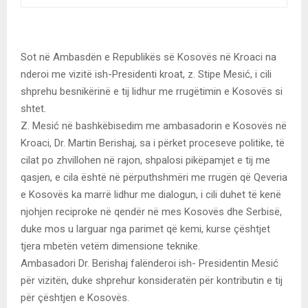
Sot në Ambasdën e Republikës së Kosovës në Kroaci na
nderoi me vizitë ish-Presidenti kroat, z. Stipe Mesić, i cili
shprehu besnikërinë e tij lidhur me rrugëtimin e Kosovës si
shtet.
Z. Mesić në bashkëbisedim me ambasadorin e Kosovës në
Kroaci, Dr. Martin Berishaj, sa i përket proceseve politike, të
cilat po zhvillohen në rajon, shpalosi pikëpamjet e tij me
qasjen, e cila është në përputhshmëri me rrugën që Qeveria
e Kosovës ka marrë lidhur me dialogun, i cili duhet të kenë
njohjen reciproke në qendër në mes Kosovës dhe Serbisë,
duke mos u larguar nga parimet që kemi, kurse çështjet
tjera mbetën vetëm dimensione teknike.
Ambasadori Dr. Berishaj falënderoi ish- Presidentin Mesić
për vizitën, duke shprehur konsideratën për kontributin e tij
për çështjen e Kosovës.