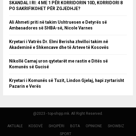
SKANDAL I RI: 4 ME 1 PËR KORRIDORIN 10D, KORRIDORI 8
PO SAKRIFIKOHET PËR ZGJEDHJE?
Ali Ahmeti priti në takim Ushtruesen e Detyrës së
Ambasadores së SHBA-së, Nicole Varnes
Kryetari i Vatrës Dr. Elmi Berisha zhvilloi takim në
Akademinë e Shkencave dhe të Arteve të Kosovës
Nikollë Camaj uron qytetarët me rastin e Ditës së
Komunës së Gucisë
Kryetari i Komunës së Tuzit, Lindon Gjelaj, hapi zyrtarisht
Pazarin e Verës
@2023 - top-shqip.mk. All Right Reserved.
AKTUALE
KOSOVË
SHQIPËRI
BOTA
OPINIONE
SHOWBIZ
SPORT