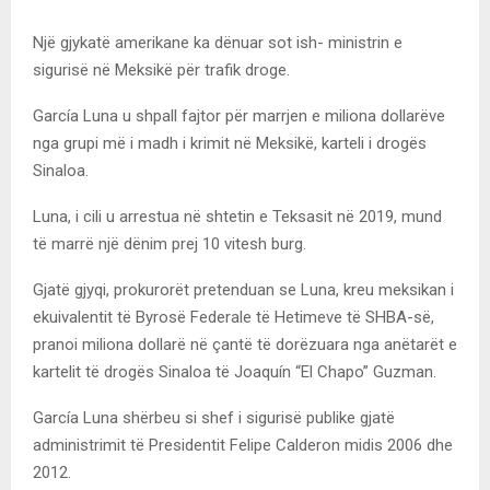
Një gjykatë amerikane ka dënuar sot ish- ministrin e
sigurisë në Meksikë për trafik droge.
García Luna u shpall fajtor për marrjen e miliona dollarëve
nga grupi më i madh i krimit në Meksikë, karteli i drogës
Sinaloa.
Luna, i cili u arrestua në shtetin e Teksasit në 2019, mund
të marrë një dënim prej 10 vitesh burg.
Gjatë gjyqi, prokurorët pretenduan se Luna, kreu meksikan i
ekuivalentit të Byrosë Federale të Hetimeve të SHBA-së,
pranoi miliona dollarë në çantë të dorëzuara nga anëtarët e
kartelit të drogës Sinaloa të Joaquín “El Chapo” Guzman.
García Luna shërbeu si shef i sigurisë publike gjatë
administrimit të Presidentit Felipe Calderon midis 2006 dhe
2012.