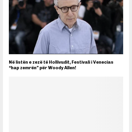
Në listën e zezë të Hollivudit, Festivali i Venecias
“hap zemrën” për Woody Allen!