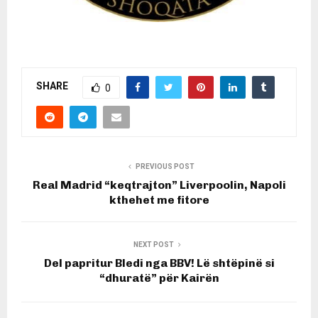
SHARE
0
PREVIOUS POST
Real Madrid “keqtrajton” Liverpoolin, Napoli
kthehet me fitore
NEXT POST
Del papritur Bledi nga BBV! Lë shtëpinë si
“dhuratë” për Kairën