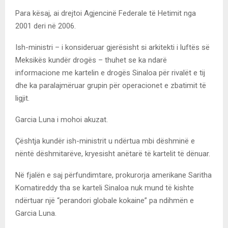
Para kësaj, ai drejtoi Agjencinë Federale të Hetimit nga
2001 deri në 2006.
Ish-ministri – i konsideruar gjerësisht si arkitekti i luftës së
Meksikës kundër drogës – thuhet se ka ndarë
informacione me kartelin e drogës Sinaloa për rivalët e tij
dhe ka paralajmëruar grupin për operacionet e zbatimit të
ligjit.
Garcia Luna i mohoi akuzat.
Çështja kundër ish-ministrit u ndërtua mbi dëshminë e
nëntë dëshmitarëve, kryesisht anëtarë të kartelit të dënuar.
Në fjalën e saj përfundimtare, prokurorja amerikane Saritha
Komatireddy tha se karteli Sinaloa nuk mund të kishte
ndërtuar një “perandori globale kokaine” pa ndihmën e
Garcia Luna.