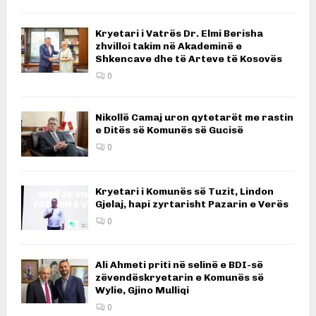
Kryetari i Vatrës Dr. Elmi Berisha
zhvilloi takim në Akademinë e
Shkencave dhe të Arteve të Kosovës
0
Nikollë Camaj uron qytetarët me rastin
e Ditës së Komunës së Gucisë
0
Kryetari i Komunës së Tuzit, Lindon
Gjelaj, hapi zyrtarisht Pazarin e Verës
0
Ali Ahmeti priti në selinë e BDI-së
zëvendëskryetarin e Komunës së
Wylie, Gjino Mulliqi
0