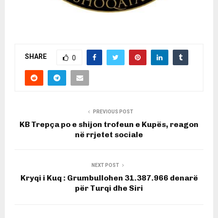
SHARE
0
PREVIOUS POST
KB Trepça po e shijon trofeun e Kupës, reagon
në rrjetet sociale
NEXT POST
Kryqi i Kuq : Grumbullohen 31.387.966 denarë
për Turqi dhe Siri