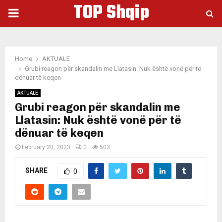
TOP Shqip
PRIMARY
MENU
Home
AKTUALE
Grubi reagon për skandalin me Llatasin: Nuk është vonë për të
dënuar të keqen
AKTUALE
Grubi reagon për skandalin me
Llatasin: Nuk është vonë për të
dënuar të keqen
February 20, 2023
0
503
SHARE
0