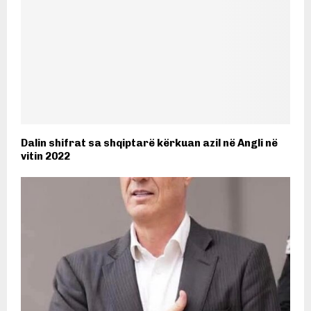
Dalin shifrat sa shqiptarë kërkuan azil në Angli në
vitin 2022