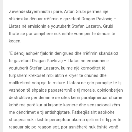
Zëvendëskryeministri i parë, Artan Grubi përmes një
shkrimi ka dënuar rrëfimin e gazetarit Dragan Pavloviç –
Llatas në emisionin e youtuberit Stefan Lazarov. Grubi
thotë se por asnjëherë nuk është vonë për të dënuar të
keqen.
“E dënoj ashpër fjalorin denigrues dhe rrëfimin skandaloz
të gazetarit Dragan Pavloviç – Llatas në emisionin e
youtuberit Stefan Lazarov, ku me një komoditet të
turpshëm krekoset mbi aktin e kryer të dhunës dhe
malltretimit ndaj një të miture. Llatasi në çdo paraqitje të tij
vazhdon të shpalos papastërtinë e tij morale, opinionbërjen
destruktive për dëmin e së cilës kemi paralajmëruar shumë
kohë më parë kur ai krijonte karrierë dhe senzacionalizëm
me qëndrimet e tij antishqiptare. Fatkeqësisht asokohe
shoqëria nuk i kishte perceptuar akoma qëllimet e tij për të
reaguar siç po reagon sot, por asnjëherë nuk është vonë