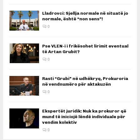
Lladrovci: Sjellja normale në situatë jo
normale, është “non sens”!
0
Pse VLEN-i i frikësohet lirimit eventual
të Artan Grubit?
0
Rasti “Grubi” në udhëkryq, Prokuroria
në vendnumëro për aktakuzën
0
Ekspertët juridik: Nuk ka prokuror që
mund të iniciojë lëndë individuale për
vendim kolektiv
0