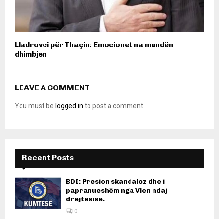
Lladrovci për Thaçin: Emocionet na mundën
dhimbjen
LEAVE A COMMENT
You must be
logged in
to post a comment.
Recent Posts
BDI: Presion skandaloz dhe i
papranueshëm nga Vlen ndaj
drejtësisë.
0