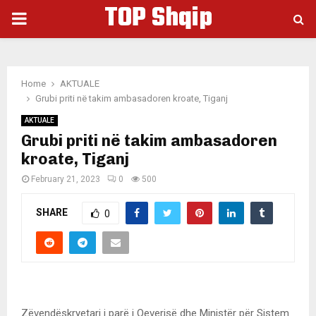
TOP Shqip
PRIMARY
MENU
Home
AKTUALE
Grubi priti në takim ambasadoren kroate, Tiganj
AKTUALE
Grubi priti në takim ambasadoren
kroate, Tiganj
February 21, 2023
0
500
SHARE
0
Zëvendëskryetari i parë i Qeverisë dhe Ministër për Sistem