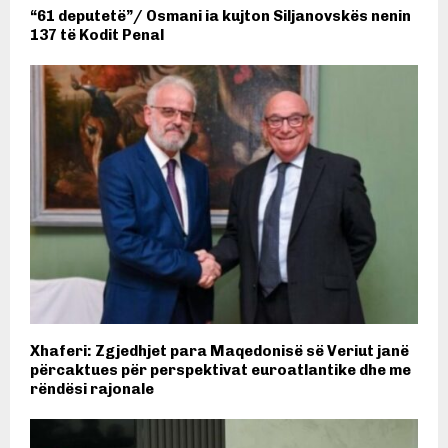
“61 deputetë”/ Osmani ia kujton Siljanovskës nenin
137 të Kodit Penal
Xhaferi: Zgjedhjet para Maqedonisë së Veriut janë
përcaktues për perspektivat euroatlantike dhe me
rëndësi rajonale