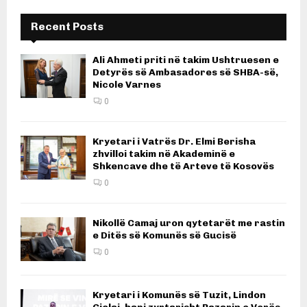
Recent Posts
Ali Ahmeti priti në takim Ushtruesen e
Detyrës së Ambasadores së SHBA-së,
Nicole Varnes
0
Kryetari i Vatrës Dr. Elmi Berisha
zhvilloi takim në Akademinë e
Shkencave dhe të Arteve të Kosovës
0
Nikollë Camaj uron qytetarët me rastin
e Ditës së Komunës së Gucisë
0
Kryetari i Komunës së Tuzit, Lindon