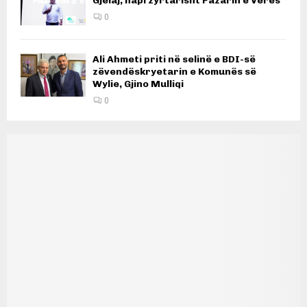
Gjelaj, hapi zyrtarisht Pazarin e Verës
0
Ali Ahmeti priti në selinë e BDI-së
zëvendëskryetarin e Komunës së
Wylie, Gjino Mulliqi
0