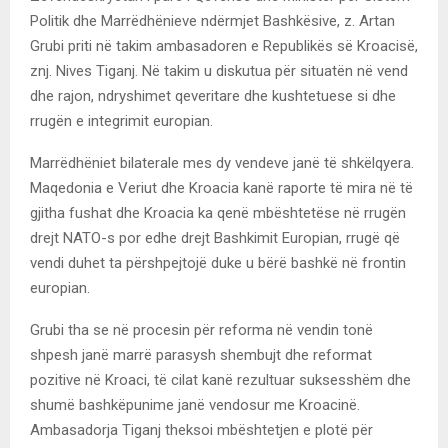
Politik dhe Marrëdhënieve ndërmjet Bashkësive, z. Artan
Grubi priti në takim ambasadoren e Republikës së Kroacisë,
znj. Nives Tiganj. Në takim u diskutua për situatën në vend
dhe rajon, ndryshimet qeveritare dhe kushtetuese si dhe
rrugën e integrimit europian.
Marrëdhëniet bilaterale mes dy vendeve janë të shkëlqyera.
Maqedonia e Veriut dhe Kroacia kanë raporte të mira në të
gjitha fushat dhe Kroacia ka qenë mbështetëse në rrugën
drejt NATO-s por edhe drejt Bashkimit Europian, rrugë që
vendi duhet ta përshpejtojë duke u bërë bashkë në frontin
europian.
Grubi tha se në procesin për reforma në vendin tonë
shpesh janë marrë parasysh shembujt dhe reformat
pozitive në Kroaci, të cilat kanë rezultuar suksesshëm dhe
shumë bashkëpunime janë vendosur me Kroacinë.
Ambasadorja Tiganj theksoi mbështetjen e plotë për