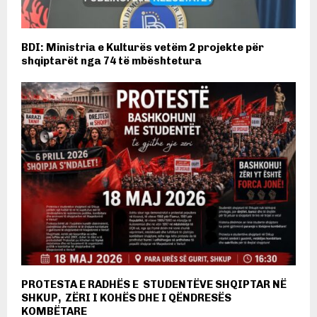
BDI: Ministria e Kulturës vetëm 2 projekte për
shqiptarët nga 74 të mbështetura
PROTESTA E RADHËS E STUDENTËVE SHQIPTAR NË
SHKUP, ZËRI I KOHËS DHE I QËNDRESËS
KOMBËTARE