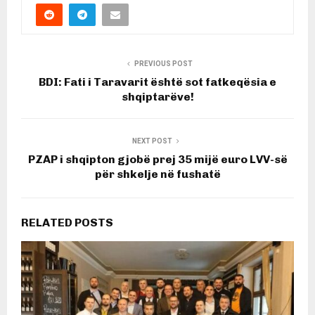
PREVIOUS POST
BDI: Fati i Taravarit është sot fatkeqësia e
shqiptarëve!
NEXT POST
PZAP i shqipton gjobë prej 35 mijë euro LVV-së
për shkelje në fushatë
RELATED POSTS