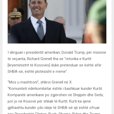
I dërguari i presidentit amerikan, Donald Trump, për misione
të veçanta, Richard Grenell tha se “retorika e Kurtit
[kryeministrit të Kosovës] duke pretenduar se është afër
SHBA-së, është plotësisht e rreme”.
“Mos u mashtroni”, shkroi Grenell në X.
“Komuniteti ndërkombëtar është i bashkuar kundër Kurtit.
Kompanitë amerikane po zgjerohen në Shqipëri dhe Serbi,
por jo në Kosovë për shkak të Kurtit. Kurti ka qenë
gjithashtu kundër çdo ideje të SHBA-së që është ofruar
nga Presidentët Clinton, Bush, Obama, Biden dhe Trump.