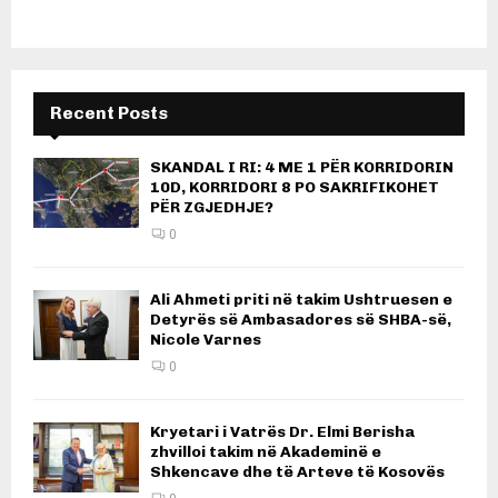
Recent Posts
SKANDAL I RI: 4 ME 1 PËR KORRIDORIN
10D, KORRIDORI 8 PO SAKRIFIKOHET
PËR ZGJEDHJE?
0
Ali Ahmeti priti në takim Ushtruesen e
Detyrës së Ambasadores së SHBA-së,
Nicole Varnes
0
Kryetari i Vatrës Dr. Elmi Berisha
zhvilloi takim në Akademinë e
Shkencave dhe të Arteve të Kosovës