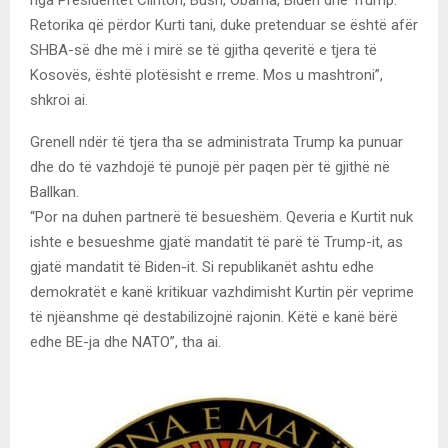
Retorika që përdor Kurti tani, duke pretenduar se është afër
SHBA-së dhe më i mirë se të gjitha qeveritë e tjera të
Kosovës, është plotësisht e rreme. Mos u mashtroni”,
shkroi ai.
Grenell ndër të tjera tha se administrata Trump ka punuar
dhe do të vazhdojë të punojë për paqen për të gjithë në
Ballkan.
“Por na duhen partnerë të besueshëm. Qeveria e Kurtit nuk
ishte e besueshme gjatë mandatit të parë të Trump-it, as
gjatë mandatit të Biden-it. Si republikanët ashtu edhe
demokratët e kanë kritikuar vazhdimisht Kurtin për veprime
të njëanshme që destabilizojnë rajonin. Këtë e kanë bërë
edhe BE-ja dhe NATO”, tha ai.