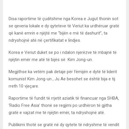
Disa raportime të çuditshme nga Korea e Jugut thonin sot
se qeveria lokale e dy qyteteve të Veriut ka urdhëruar gratë
që kanë emrin e njëjtë me “bijën e më të dashurit”, ta
ndryshojnë atë në çertifikatat e lindjes.
Korea e Veriut duket se po i ndalon njerëzve të mbajnë të
njëjtin emër me atë të bijës së Kim Jong-un.
Megjithse ka vetëm pak detaje për fëmijën e dytë të liderit
komunist Kim Jong-un , Ju Ae besohet se është bija e tij
rreth 10 vjeçare.
Raportime të fundit të rrjetit aziatik të financuar nga SHBA,
‘Radio Free Asia’ thonë se regjimi po urdhëron të gjitha
gratë e vajzat me të njëjtin emër, ta ndryshojnë atë.
Publikimi thotë se gratë në dy qytete të ndryshme të vendit