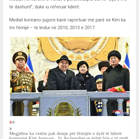
të dashurit”, duke iu referuar liderit.
Mediat koreano-jugore kanë raportuar më parë se Kim ka
tre fëmijë – të lindur në 2010, 2013 e 2017.
Megjithse ka vetëm pak detaje për fëmijën e dytë të liderit
komunist Kim Jong-un , Ju Ae besohet se është bija e tij rreth