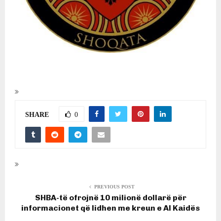
SHARE
0
PREVIOUS POST
SHBA-të ofrojnë 10 milionë dollarë për
informacionet që lidhen me kreun e Al Kaidës