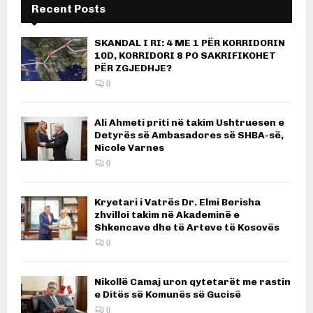
Recent Posts
SKANDAL I RI: 4 ME 1 PËR KORRIDORIN
10D, KORRIDORI 8 PO SAKRIFIKOHET
PËR ZGJEDHJE?
0
Ali Ahmeti priti në takim Ushtruesen e
Detyrës së Ambasadores së SHBA-së,
Nicole Varnes
0
Kryetari i Vatrës Dr. Elmi Berisha
zhvilloi takim në Akademinë e
Shkencave dhe të Arteve të Kosovës
0
Nikollë Camaj uron qytetarët me rastin
e Ditës së Komunës së Gucisë
0