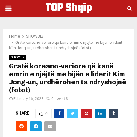
TOP Shqip
PRIMARY
MENU
Home
SHOWBIZ
Gratë koreano-veriore që kanë emrin e njëjtë me bijën e liderit
Kim Jong-un, urdhërohen ta ndryshojnë (fotot)
SHOWBIZ
Gratë koreano-veriore që kanë
emrin e njëjtë me bijën e liderit Kim
Jong-un, urdhërohen ta ndryshojnë
(fotot)
February 16, 2023
0
463
SHARE
0