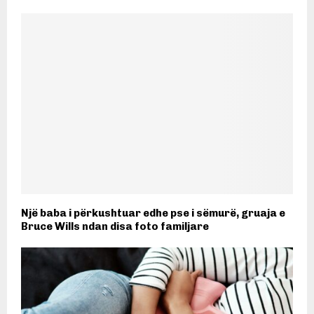
Një baba i përkushtuar edhe pse i sëmurë, gruaja e
Bruce Wills ndan disa foto familjare