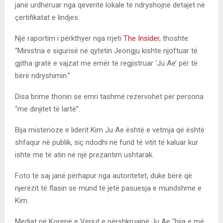
janë urdhëruar nga qeveritë lokale të ndryshojnë detajet në
çertifikatat e lindjes.
Një raportim i përkthyer nga rrjeti
The Insider
, thoshte:
“Ministria e sigurisë në qytetin Jeongju kishte njoftuar të
gjitha gratë e vajzat me emër të regjistruar ‘Ju Ae’ për të
bërë ndryshimin.”
Disa brime thonin se emri tashmë rezervohet për persona
“me dinjitet të lartë”.
Bija misterioze e liderit Kim Ju Ae është e vetmja që është
shfaqur në publik, siç ndodhi në fund të vitit të kaluar kur
ishte me të atin në një prezantim ushtarak.
Foto të saj janë përhapur nga autoritetet, duke bërë që
njerëzit të flasin se mund të jetë pasuesja e mundshme e
Kim.
Mediat në Korenë e Veriut e përshkruajnë Ju Ae “bija e më